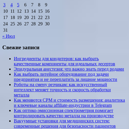
3
4
5
6
7
8
9
10
11
12
13
14
15
16
17
18
19
20
21
22
23
24
25
26
27
28
29
30
31
« Июл
Свежие записи
Ингредиенты для кондитеров: как выбрать
качественные компоненты для идеальных десертов
Эпидуральная анестезия: что важно знать перед родами
Как выбрать литейное оборудование под задачи
предприятия и не переплатить за лишние мощности
Роботы на смену резчикам: как искусственный
интеллект меняет точность и скорость обработки
металла
Как меняются CPM и стоимость размещения: аналитика
и ключевые каналы affiliate-индустрии в Telegram
Как оптико-эмиссионная спектрометрия помогает
контролировать качество металла на производстве
Вакуумные установки для медицинских систем:
современные решения для безопасности пациентов