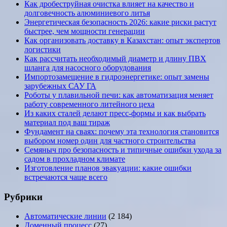
Как дробеструйная очистка влияет на качество и
долговечность алюминиевого литья
Энергетическая безопасность 2026: какие риски растут
быстрее, чем мощности генерации
Как организовать доставку в Казахстан: опыт экспертов
логистики
Как рассчитать необходимый диаметр и длину ПВХ
шланга для насосного оборудования
Импортозамещение в гидроэнергетике: опыт замены
зарубежных САУ ГА
Роботы у плавильной печи: как автоматизация меняет
работу современного литейного цеха
Из каких сталей делают пресс-формы и как выбрать
материал под ваш тираж
Фундамент на сваях: почему эта технология становится
выбором номер один для частного строительства
Семяныч про безопасность и типичные ошибки ухода за
садом в прохладном климате
Изготовление планов эвакуации: какие ошибки
встречаются чаще всего
Рубрики
Автоматические линии
(2 184)
Доменный процесс
(27)