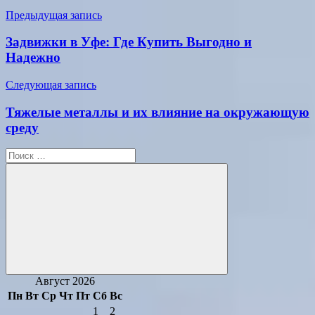
Навигация
Предыдущая запись
по
Задвижки в Уфе: Где Купить Выгодно и
записям
Надежно
Следующая запись
Тяжелые металлы и их влияние на окружающую
среду
Поиск
для:
Поиск
Август 2026
Пн
Вт
Ср
Чт
Пт
Сб
Вс
1
2