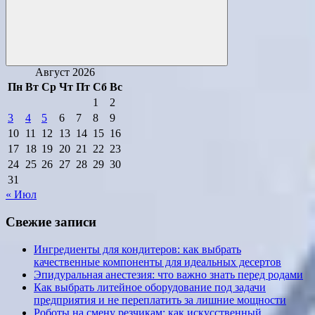
Поиск
Август 2026
Пн
Вт
Ср
Чт
Пт
Сб
Вс
1
2
3
4
5
6
7
8
9
10
11
12
13
14
15
16
17
18
19
20
21
22
23
24
25
26
27
28
29
30
31
« Июл
Свежие записи
Ингредиенты для кондитеров: как выбрать
качественные компоненты для идеальных десертов
Эпидуральная анестезия: что важно знать перед родами
Как выбрать литейное оборудование под задачи
предприятия и не переплатить за лишние мощности
Роботы на смену резчикам: как искусственный