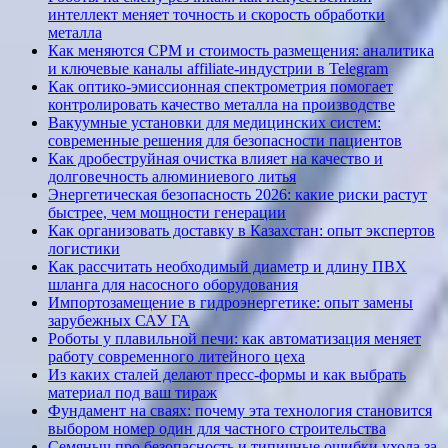
интеллект меняет точность и скорость обработки
металла
Как меняются CPM и стоимость размещения: аналитика
и ключевые каналы affiliate-индустрии в Telegram
Как оптико-эмиссионная спектрометрия помогает
контролировать качество металла на производстве
Вакуумные установки для медицинских систем:
современные решения для безопасности пациентов
Как дробеструйная очистка влияет на качество и
долговечность алюминиевого литья
Энергетическая безопасность 2026: какие риски растут
быстрее, чем мощности генерации
Как организовать доставку в Казахстан: опыт экспертов
логистики
Как рассчитать необходимый диаметр и длину ПВХ
шланга для насосного оборудования
Импортозамещение в гидроэнергетике: опыт замены
зарубежных САУ ГА
Роботы у плавильной печи: как автоматизация меняет
работу современного литейного цеха
Из каких сталей делают пресс-формы и как выбрать
материал под ваш тираж
Фундамент на сваях: почему эта технология становится
выбором номер один для частного строительства
Семяныч про безопасность и типичные ошибки ухода за