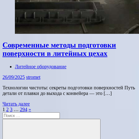
Современные методы подготовки
поверхности в литейных цехах
Литейное оборудование
26/09/2025
stromet
Технологии чистоты: секреты подготовки поверхностей Путь
детали от плавки до выхода с конвейера — это […]
Читать далее
Пагинация
Следующие
1
2
3
…
294
»
Поиск
записи
записей
для: