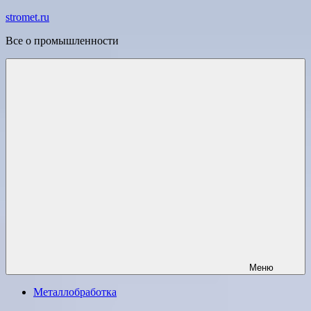
Перейти
stromet.ru
к
Все о промышленности
содержимому
Меню
Металлобработка