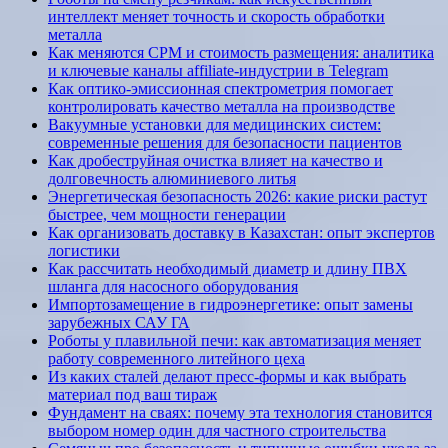
интеллект меняет точность и скорость обработки
металла
Как меняются CPM и стоимость размещения: аналитика
и ключевые каналы affiliate-индустрии в Telegram
Как оптико-эмиссионная спектрометрия помогает
контролировать качество металла на производстве
Вакуумные установки для медицинских систем:
современные решения для безопасности пациентов
Как дробеструйная очистка влияет на качество и
долговечность алюминиевого литья
Энергетическая безопасность 2026: какие риски растут
быстрее, чем мощности генерации
Как организовать доставку в Казахстан: опыт экспертов
логистики
Как рассчитать необходимый диаметр и длину ПВХ
шланга для насосного оборудования
Импортозамещение в гидроэнергетике: опыт замены
зарубежных САУ ГА
Роботы у плавильной печи: как автоматизация меняет
работу современного литейного цеха
Из каких сталей делают пресс-формы и как выбрать
материал под ваш тираж
Фундамент на сваях: почему эта технология становится
выбором номер один для частного строительства