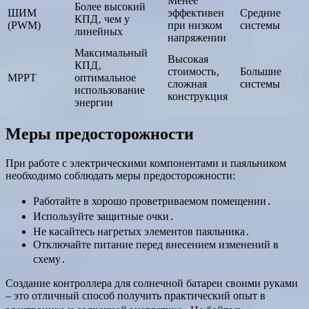
Менее
Более высокий
ШИМ
эффективен
Средние
КПД‚ чем у
(PWM)
при низком
системы
линейных
напряжении
Максимальный
Высокая
КПД‚
стоимость‚
Большие
MPPT
оптимальное
сложная
системы
использование
конструкция
энергии
Меры предосторожности
При работе с электрическими компонентами и паяльником
необходимо соблюдать меры предосторожности:
Работайте в хорошо проветриваемом помещении․
Используйте защитные очки․
Не касайтесь нагретых элементов паяльника․
Отключайте питание перед внесением изменений в
схему․
Создание контроллера для солнечной батареи своими руками
– это отличный способ получить практический опыт в