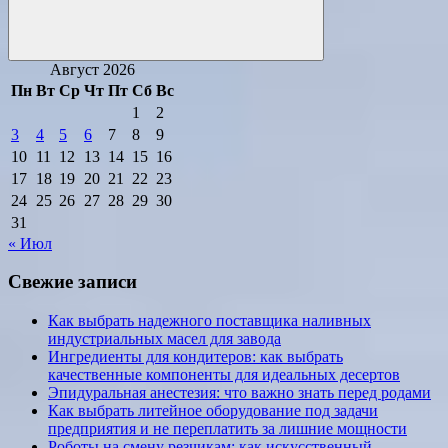
Поиск
Август 2026
Пн
Вт
Ср
Чт
Пт
Сб
Вс
1
2
3
4
5
6
7
8
9
10
11
12
13
14
15
16
17
18
19
20
21
22
23
24
25
26
27
28
29
30
31
« Июл
Свежие записи
Как выбрать надежного поставщика наливных
индустриальных масел для завода
Ингредиенты для кондитеров: как выбрать
качественные компоненты для идеальных десертов
Эпидуральная анестезия: что важно знать перед родами
Как выбрать литейное оборудование под задачи
предприятия и не переплатить за лишние мощности
Роботы на смену резчикам: как искусственный