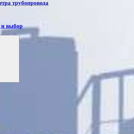
етра трубопровода
 и выбор