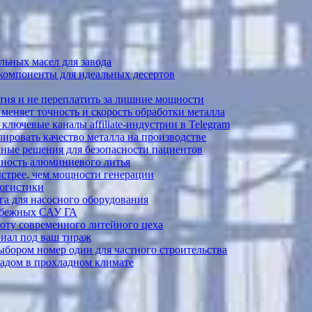
ьных масел для завода
 компоненты для идеальных десертов
тия и не переплатить за лишние мощности
меняет точность и скорость обработки металла
лючевые каналы affiliate-индустрии в Telegram
ировать качество металла на производстве
ные решения для безопасности пациентов
ечность алюминиевого литья
ыстрее, чем мощности генерации
логистики
а для насосного оборудования
рубежных САУ ГА
боту современного литейного цеха
риал под ваш тираж
выбором номер один для частного строительства
садом в прохладном климате