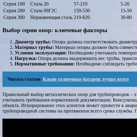
Серия 100
Сталь 20
57-219
5-20
Серия 200
Сталь 09Г2С
159-530
15-50
Серия 300
Нержавеющая сталь
219-820
30-80
Выбор серии опор: ключевые факторы
Диаметр трубы:
Опора должна соответствовать диаметр
Материал трубы:
Материал опоры должен быть совмести
Условия эксплуатации:
Необходимо учитывать температу
Нагрузка:
Опора должна выдерживать вес трубы, транспо
Нормативные требования:
Необходимо соблюдать требо
Читать статью
Какие солнечные батареи лучше всего
Правильный выбор металлических опор для трубопроводов – эт
учитывать требования нормативной документации. Консультац
объекта. Игнорирование этих аспектов может привести к ава
трубопроводной системы на протяжении всего срока службы. П