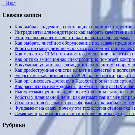
« Июл
Свежие записи
Как выбрать надежного поставщика наливных индустриал
Ингредиенты для кондитеров: как выбрать качественные
Эпидуральная анестезия: что важно знать перед родами
Как выбрать литейное оборудование под задачи предприя
Роботы на смену резчикам: как искусственный интеллект 
Как меняются CPM и стоимость размещения: аналитика и к
Как оптико-эмиссионная спектрометрия помогает контрол
Вакуумные установки для медицинских систем: современ
Как дробеструйная очистка влияет на качество и долгов
Энергетическая безопасность 2026: какие риски растут б
Как организовать доставку в Казахстан: опыт экспертов 
Как рассчитать необходимый диаметр и длину ПВХ шланг
Импортозамещение в гидроэнергетике: опыт замены за
Роботы у плавильной печи: как автоматизация меняет ра
Из каких сталей делают пресс-формы и как выбрать мате
Фундамент на сваях: почему эта технология становится 
Семяныч про безопасность и типичные ошибки ухода за 
Рубрики