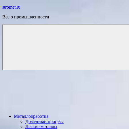
Перейти
stromet.ru
к
Все о промышленности
содержимому
Металлобработка
Доменный процесс
Легкие металлы