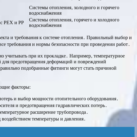
Системы отопления‚ холодного и горячего
водоснабжения
Системы отопления‚ горячего и холодного
 с PEX и PP
водоснабжения
екта и требования к системе отопления․ Правильный выбор и
все требования и нормы безопасности при проведении работ․
о учитывать при их прокладке․ Например‚ температурное
ий для предотвращения деформаций и повреждений
еправильно подобранные фитинги могут стать причиной
ующие факторы:
 потерь и выбор мощности отопительного оборудования․
осителя и предотвращения гидравлических потерь․
температурное расширение трубопровода․
 воздействием температуры и давления․