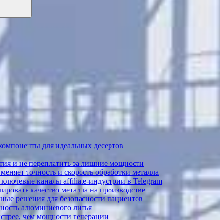
 компоненты для идеальных десертов
тия и не переплатить за лишние мощности
меняет точность и скорость обработки металла
лючевые каналы affiliate-индустрии в Telegram
ировать качество металла на производстве
ные решения для безопасности пациентов
ечность алюминиевого литья
ыстрее, чем мощности генерации