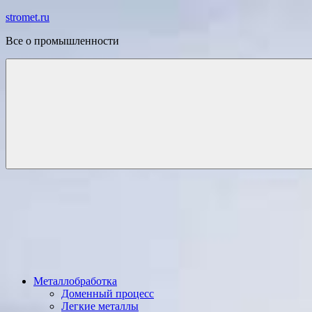
Перейти
stromet.ru
к
Все о промышленности
содержимому
Металлобработка
Доменный процесс
Легкие металлы