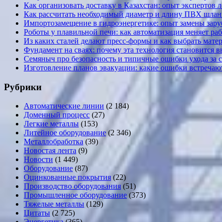
Как организовать доставку в Казахстан: опыт экспертов 
Как рассчитать необходимый диаметр и длину ПВХ шланг
Импортозамещение в гидроэнергетике: опыт замены за
Роботы у плавильной печи: как автоматизация меняет ра
Из каких сталей делают пресс-формы и как выбрать мате
Фундамент на сваях: почему эта технология становится 
Семяныч про безопасность и типичные ошибки ухода за 
Изготовление планов эвакуации: какие ошибки встречают
Рубрики
Автоматические линии
(2 184)
Доменный процесс
(27)
Легкие металлы
(153)
Литейное оборудование
(2 346)
Металлобработка
(39)
Новостая лента
(9)
Новости
(1 449)
Оборудование
(87)
Оцинкованные покрытия
(22)
Производство оборудования
(51)
Промышленное оборудование
(373)
Тяжелые металлы
(129)
Цитаты
(2 725)
Энергетика
(365)