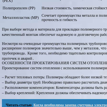
(PEX)
Полипропилен (PP)
Низкая стоимость‚ химическая стойкос
Сочетает преимущества металла и поли
Металлопластик (MP)
прочность и гибкость
При выборе метода и материала для прокладки полимерного тр
качественный монтаж обеспечат надежную и долговечную рабо
Несмотря на очевидные преимущества полимерных трубопровод
расширение полимеров значительно выше‚ чем у металлов‚ чт
трубопровода․ Кроме того‚ необходимо тщательно контролиров
протечек и аварий․
ОСОБЕННОСТИ ПРОЕКТИРОВАНИЯ СИСТЕМ ОТОПЛЕН
Проектирование систем отопления с использованием полимерн
– Расчет тепловых потерь: Полимеры обладают более низкой т
– Выбор диаметра труб: Необходимо правильно рассчитать диа
– Расположение компенсаторов: Компенсаторы должны быть р
– Выбор креплений: Крепления должны обеспечивать надежну
Читать статью
Когда необходима замена счетчика электр