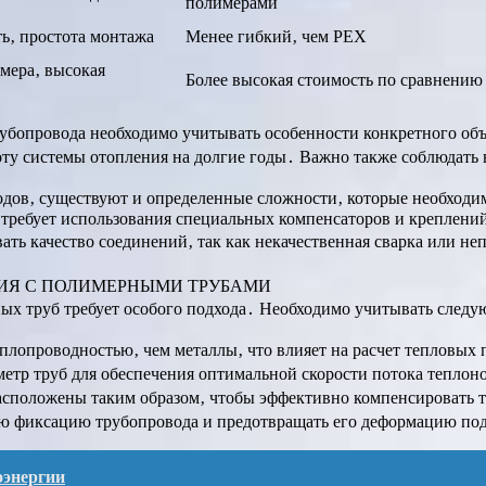
полимерами
ть‚ простота монтажа
Менее гибкий‚ чем PEX
мера‚ высокая
Более высокая стоимость по сравнению
убопровода необходимо учитывать особенности конкретного объ
ту системы отопления на долгие годы․ Важно также соблюдать 
ов‚ существуют и определенные сложности‚ которые необходим
о требует использования специальных компенсаторов и креплен
ать качество соединений‚ так как некачественная сварка или н
ИЯ С ПОЛИМЕРНЫМИ ТРУБАМИ
ых труб требует особого подхода․ Необходимо учитывать след
еплопроводностью‚ чем металлы‚ что влияет на расчет тепловых
метр труб для обеспечения оптимальной скорости потока теплон
асположены таким образом‚ чтобы эффективно компенсировать 
ю фиксацию трубопровода и предотвращать его деформацию под
оэнергии