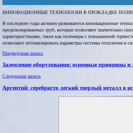
ИННОВАЦИОННЫЕ ТЕХНОЛОГИИ В ПРОКЛАДКЕ ПОЛИ
В последние годы активно развиваются инновационные технол
предизолированных труб‚ которые позволяют значительно сни
характеристиками‚ такие как полимеры с повышенной термост
позволяют оптимизировать параметры системы отопления и сни
Навигация
Предыдущая запись
по
Заземление оборудования: основные принципы и
записям
Следующая запись
Аргентий: серебристо легкий твердый металл в и
Поиск
для: