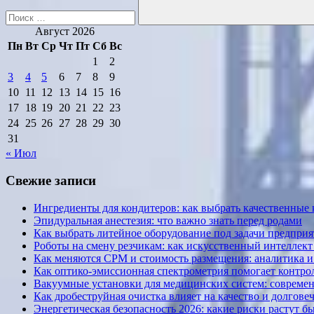
Поиск
Август 2026
Пн
Вт
Ср
Чт
Пт
Сб
Вс
1
2
3
4
5
6
7
8
9
10
11
12
13
14
15
16
17
18
19
20
21
22
23
24
25
26
27
28
29
30
31
« Июл
Свежие записи
Ингредиенты для кондитеров: как выбрать качественные
Эпидуральная анестезия: что важно знать перед родами
Как выбрать литейное оборудование под задачи предприя
Роботы на смену резчикам: как искусственный интеллект 
Как меняются CPM и стоимость размещения: аналитика и к
Как оптико-эмиссионная спектрометрия помогает контрол
Вакуумные установки для медицинских систем: современ
Как дробеструйная очистка влияет на качество и долгов
Энергетическая безопасность 2026: какие риски растут б