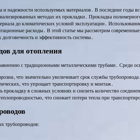
ва и надежности используемых материалов․ В последние годы 
пециализированных методах их прокладки․ Прокладка полимерно
атериала до климатических условий эксплуатации․ Использован
уатационные расходы․ В этой статье мы рассмотрим современны
х долговечность и эффективность системы․
ов для отопления
равнению с традиционными металлическими трубами․ Среди ос
озии‚ что значительно увеличивает срок службы трубопровода
лических‚ что упрощает транспортировку и монтаж․
ь прокладку в сложных условиях и снизить количество соедине
еплопроводностью‚ что снижает потери тепла при транспортиро
роводов
ых трубопроводов: