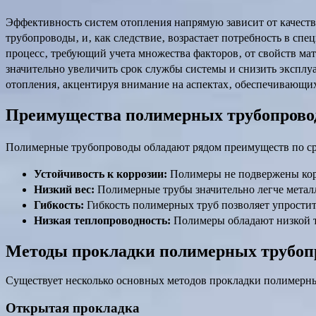
Эффективность систем отопления напрямую зависит от качест
трубопроводы‚ и‚ как следствие‚ возрастает потребность в с
процесс‚ требующий учета множества факторов‚ от свойств м
значительно увеличить срок службы системы и снизить экспл
отопления‚ акцентируя внимание на аспектах‚ обеспечивающи
Преимущества полимерных трубопровод
Полимерные трубопроводы обладают рядом преимуществ по с
Устойчивость к коррозии:
Полимеры не подвержены корр
Низкий вес:
Полимерные трубы значительно легче метал
Гибкость:
Гибкость полимерных труб позволяет упростит
Низкая теплопроводность:
Полимеры обладают низкой т
Методы прокладки полимерных трубоп
Существует несколько основных методов прокладки полимерн
Открытая прокладка