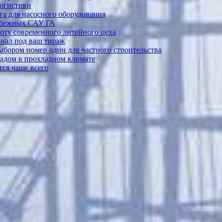
логистики
а для насосного оборудования
рубежных САУ ГА
боту современного литейного цеха
риал под ваш тираж
выбором номер один для частного строительства
садом в прохладном климате
ся чаще всего