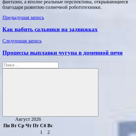
фантазии, а вполне реальные перспективы, открывающиеся
благодаря развитию солнечной робототехники.
Навигация
Предыдущая запись
по
Как набить сальники на задвижках
записям
Следующая запись
Процессы выплавки чугуна в доменной печи
Поиск
для:
Поиск
Август 2026
Пн
Вт
Ср
Чт
Пт
Сб
Вс
1
2