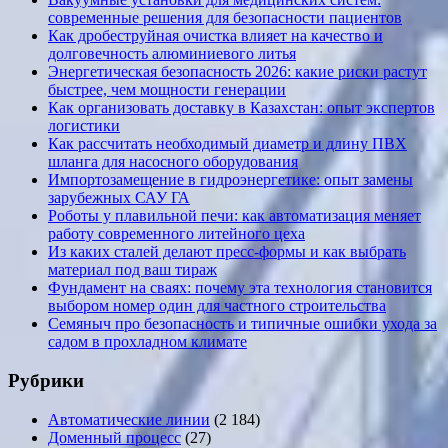
современные решения для безопасности пациентов
Как дробеструйная очистка влияет на качество и
долговечность алюминиевого литья
Энергетическая безопасность 2026: какие риски растут
быстрее, чем мощности генерации
Как организовать доставку в Казахстан: опыт экспертов
логистики
Как рассчитать необходимый диаметр и длину ПВХ
шланга для насосного оборудования
Импортозамещение в гидроэнергетике: опыт замены
зарубежных САУ ГА
Роботы у плавильной печи: как автоматизация меняет
работу современного литейного цеха
Из каких сталей делают пресс-формы и как выбрать
материал под ваш тираж
Фундамент на сваях: почему эта технология становится
выбором номер один для частного строительства
Семяныч про безопасность и типичные ошибки ухода за
садом в прохладном климате
Рубрики
Автоматические линии
(2 184)
Доменный процесс
(27)