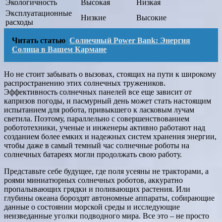
Экологичность
Высокая
Низкая
Эксплуатационные
Низкие
Высокие
расходы
Читать статью
Солнечный Power Bank: Энергия
Солнца в Вашем Кармане
Но не стоит забывать о вызовах, стоящих на пути к широкому
распространению этих солнечных тружеников.
Эффективность солнечных панелей все еще зависит от
капризов погоды, и пасмурный день может стать настоящим
испытанием для робота, привыкшего к ласковым лучам
светила. Поэтому, параллельно с совершенствованием
робототехники, ученые и инженеры активно работают над
созданием более емких и надежных систем хранения энергии,
чтобы даже в самый темный час солнечные роботы на
солнечных батареях могли продолжать свою работу.
Представьте себе будущее, где поля усеяны не тракторами, а
роями миниатюрных солнечных роботов, аккуратно
пропалывающих грядки и поливающих растения. Или
глубины океана бороздят автономные аппараты, собирающие
данные о состоянии морской среды и исследующие
неизведанные уголки подводного мира. Все это – не просто