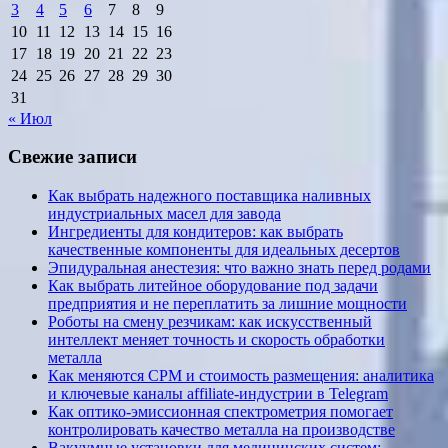
3
4
5
6
7
8
9
10
11
12
13
14
15
16
17
18
19
20
21
22
23
24
25
26
27
28
29
30
31
« Июл
Свежие записи
Как выбрать надежного поставщика наливных
индустриальных масел для завода
Ингредиенты для кондитеров: как выбрать
качественные компоненты для идеальных десертов
Эпидуральная анестезия: что важно знать перед родами
Как выбрать литейное оборудование под задачи
предприятия и не переплатить за лишние мощности
Роботы на смену резчикам: как искусственный
интеллект меняет точность и скорость обработки
металла
Как меняются CPM и стоимость размещения: аналитика
и ключевые каналы affiliate-индустрии в Telegram
Как оптико-эмиссионная спектрометрия помогает
контролировать качество металла на производстве
Вакуумные установки для медицинских систем: