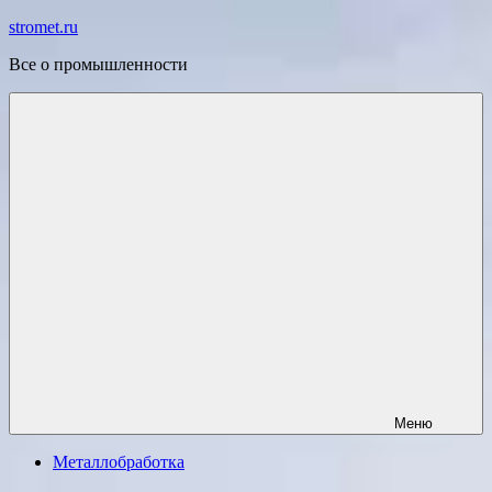
Перейти
stromet.ru
к
Все о промышленности
содержимому
Меню
Металлобработка