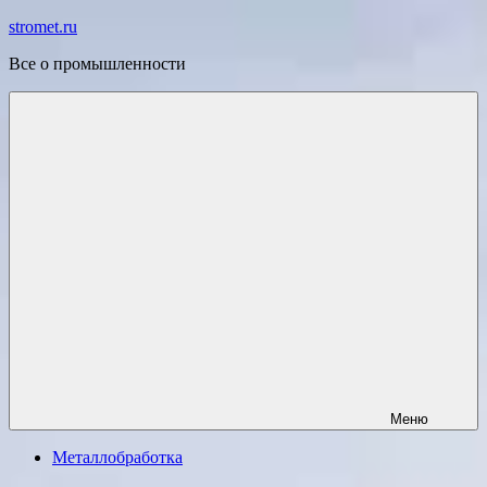
Перейти
stromet.ru
к
Все о промышленности
содержимому
Меню
Металлобработка