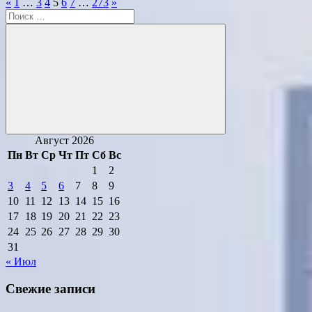
Пагинация
Предыдущие
Следующие
«
1
…
3
4
5
6
7
…
273
»
Поиск
записи
записи
записей
для:
Поиск
Август 2026
Пн
Вт
Ср
Чт
Пт
Сб
Вс
1
2
3
4
5
6
7
8
9
10
11
12
13
14
15
16
17
18
19
20
21
22
23
24
25
26
27
28
29
30
31
« Июл
Свежие записи