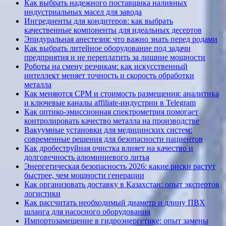
Как выбрать надежного поставщика наливных
индустриальных масел для завода
Ингредиенты для кондитеров: как выбрать
качественные компоненты для идеальных десертов
Эпидуральная анестезия: что важно знать перед родами
Как выбрать литейное оборудование под задачи
предприятия и не переплатить за лишние мощности
Роботы на смену резчикам: как искусственный
интеллект меняет точность и скорость обработки
металла
Как меняются CPM и стоимость размещения: аналитика
и ключевые каналы affiliate-индустрии в Telegram
Как оптико-эмиссионная спектрометрия помогает
контролировать качество металла на производстве
Вакуумные установки для медицинских систем:
современные решения для безопасности пациентов
Как дробеструйная очистка влияет на качество и
долговечность алюминиевого литья
Энергетическая безопасность 2026: какие риски растут
быстрее, чем мощности генерации
Как организовать доставку в Казахстан: опыт экспертов
логистики
Как рассчитать необходимый диаметр и длину ПВХ
шланга для насосного оборудования
Импортозамещение в гидроэнергетике: опыт замены