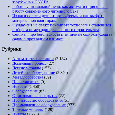
зарубежных САУ ГА
Роботы у плавильной печи: как автоматизация меняет
работу современного литейного цеха
Из каких сталей делают пресс-формы и как выбрать
материал под ваш тираж
Фундамент на сваях: почему эта технология становится
выбором номер один для частного строительства
Семяныч про безопасность и типичные ошибки ухода за
садом в прохладном климате
Рубрики
Автоматические линии
(2 184)
Доменный процесс
(27)
Легкие металлы
(153)
Литейное оборудование
(2 346)
Металлобработка
(39)
Новостая лента
(9)
Новости
(1 450)
Оборудование
(87)
Оцинкованные покрытия
(22)
Производство оборудования
(51)
Промышленное оборудование
(373)
Тяжелые металлы
(129)
Цитаты
(2 725)