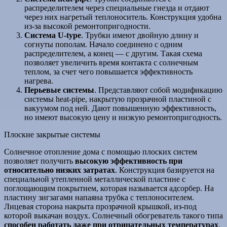
распределителем через специальные гнезда и отдают
через них нагретый теплоноситель. Конструкция удобна
из-за высокой ремонтопригодности.
Система U-type
. Трубки имеют двойную длину и
согнуты пополам. Начало соединено с одним
распределителем, а конец — с другим. Такая схема
позволяет увеличить время контакта с солнечным
теплом, за счет чего повышается эффективность
нагрева.
Перьевые системы
. Представляют собой модификацию
системы heat-pipe, накрытую прозрачной пластиной с
вакуумом под ней. Дают повышенную эффективность,
но имеют высокую цену и низкую ремонтопригодность.
Плоские закрытые системы
Солнечное отопление дома с помощью плоских систем
позволяет получить
высокую эффективность при
относительно низких затратах
. Конструкция базируется на
специальной утепленной металлической пластине с
поглощающим покрытием, которая называется адсорбер. На
пластину зигзагами напаяна трубка с теплоносителем.
Лицевая сторона накрыта прозрачной крышкой, из-под
которой выкачан воздух. Солнечный обогреватель такого типа
способен работать даже при отрицательных температурах
.