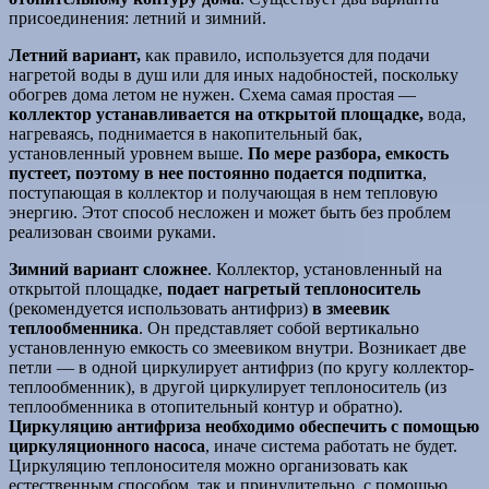
присоединения: летний и зимний.
Летний вариант,
как правило, используется для подачи
нагретой воды в душ или для иных надобностей, поскольку
обогрев дома летом не нужен. Схема самая простая —
коллектор устанавливается на открытой площадке,
вода,
нагреваясь, поднимается в накопительный бак,
установленный уровнем выше.
По мере разбора, емкость
пустеет, поэтому в нее постоянно подается подпитка
,
поступающая в коллектор и получающая в нем тепловую
энергию. Этот способ несложен и может быть без проблем
реализован своими руками.
Зимний вариант сложнее
. Коллектор, установленный на
открытой площадке,
подает нагретый теплоноситель
(рекомендуется использовать антифриз)
в змеевик
теплообменника
. Он представляет собой вертикально
установленную емкость со змеевиком внутри. Возникает две
петли — в одной циркулирует антифриз (по кругу коллектор-
теплообменник), в другой циркулирует теплоноситель (из
теплообменника в отопительный контур и обратно).
Циркуляцию антифриза необходимо обеспечить с помощью
циркуляционного насоса
, иначе система работать не будет.
Циркуляцию теплоносителя можно организовать как
естественным способом, так и принудительно, с помощью