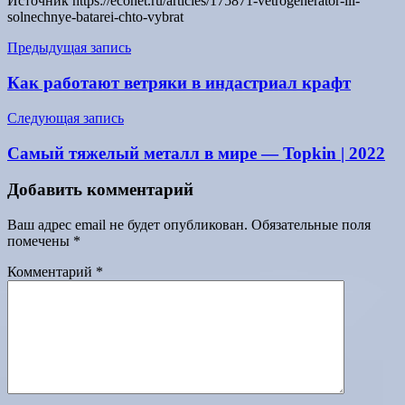
Источник
https://econet.ru/articles/175871-vetrogenerator-ili-
solnechnye-batarei-chto-vybrat
Навигация
Предыдущая запись
по
Как работают ветряки в индастриал крафт
записям
Следующая запись
Самый тяжелый металл в мире — Topkin | 2022
Добавить комментарий
Ваш адрес email не будет опубликован.
Обязательные поля
помечены
*
Комментарий
*