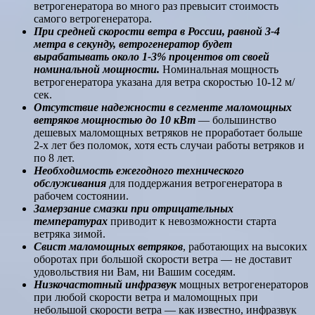
ветрогенератора во много раз превысит стоимость
самого ветрогенератора.
При средней скорости ветра в России, равной 3-4
метра в секунду, ветрогенератор будет
вырабатывать около 1-3% процентов от своей
номинальной мощности.
Номинальная мощность
ветрогенератора указана для ветра скоростью 10-12 м/
сек.
Отсутствие надежности в сегменте маломощных
ветряков мощностью до 10 кВт
— большинство
дешевых маломощных ветряков не проработает больше
2-х лет без поломок, хотя есть случаи работы ветряков и
по 8 лет.
Необходимость ежегодного технического
обслуживания
для поддержания ветрогенератора в
рабочем состоянии.
Замерзание смазки при отрицательных
температурах
приводит к невозможности старта
ветряка зимой.
Свист маломощных ветряков
, работающих на высоких
оборотах при большой скорости ветра — не доставит
удовольствия ни Вам, ни Вашим соседям.
Низкочастотный инфразвук
мощных ветрогенераторов
при любой скорости ветра и маломощных при
небольшой скорости ветра — как известно, инфразвук