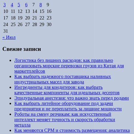
3
4
5
6
7
8
9
10
11
12
13
14
15
16
17
18
19
20
21
22
23
24
25
26
27
28
29
30
31
« Июл
Свежие записи
Логистика без лишних расходов: как правильно
организовать морские перевозки грузов из Китая для
маркетплейсов
Как выбрать надежного поставщика наливных
индустриальных масел для завода
Ингредиенты для кондитеров: как выбрать
качественные компоненты для идеальных десертов
Эпидуральная анестезия: что важно знать перед родами
Как выбрать литейное оборудование под задачи
предприятия и не переплатить за лишние мощности
Роботы на смену резчикам: как искусственный
интеллект меняет точность и скорость обработки
металла
Как меняются CPM и стоимость размещения: аналитика