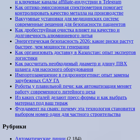
и ключевые каналы affiliate-индустрии в Telegram
Как оптико-эмиссионная спектрометрия помогает
контролировать качество металла на производстве
Вакуумные установки для медицинских систем:
современные решения для безопасности пациентов
Как дробеструйная очистка влияет на качество и
долговечность алюминиевого литья
Энергетическая безопасность 2026: какие риски растут
быстрее, чем мощности генерации
Как организовать доставку в Казахстан: опыт экспертов
логистики
Как рассчитать необходимый диаметр и длину ПВХ
шланга для насосного оборудования
Импортозамещение в гидроэнергетике: опыт замены
зарубежных САУ ГА
Роботы у плавильной печи: как автоматизация меняет
работу современного литейного цеха
Из каких сталей делают пресс-формы и как выбрать
материал под ваш тираж
Фундамент на сваях: почему эта технология становится
выбором номер один для частного строительства
Рубрики
Автоматические линии
(2 184)