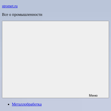
Перейти
stromet.ru
к
Все о промышленности
содержимому
Меню
Металлобработка