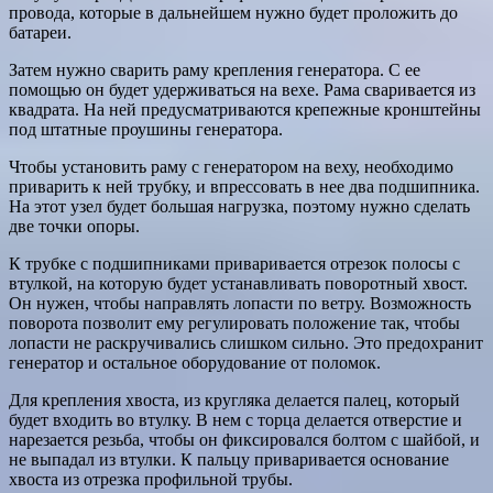
провода, которые в дальнейшем нужно будет проложить до
батареи.
Затем нужно сварить раму крепления генератора. С ее
помощью он будет удерживаться на вехе. Рама сваривается из
квадрата. На ней предусматриваются крепежные кронштейны
под штатные проушины генератора.
Чтобы установить раму с генератором на веху, необходимо
приварить к ней трубку, и впрессовать в нее два подшипника.
На этот узел будет большая нагрузка, поэтому нужно сделать
две точки опоры.
К трубке с подшипниками приваривается отрезок полосы с
втулкой, на которую будет устанавливать поворотный хвост.
Он нужен, чтобы направлять лопасти по ветру. Возможность
поворота позволит ему регулировать положение так, чтобы
лопасти не раскручивались слишком сильно. Это предохранит
генератор и остальное оборудование от поломок.
Для крепления хвоста, из кругляка делается палец, который
будет входить во втулку. В нем с торца делается отверстие и
нарезается резьба, чтобы он фиксировался болтом с шайбой, и
не выпадал из втулки. К пальцу приваривается основание
хвоста из отрезка профильной трубы.