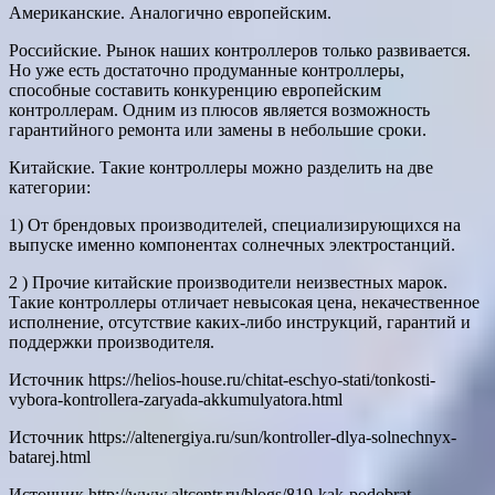
Американские. Аналогично европейским.
Российские. Рынок наших контроллеров только развивается.
Но уже есть достаточно продуманные контроллеры,
способные составить конкуренцию европейским
контроллерам. Одним из плюсов является возможность
гарантийного ремонта или замены в небольшие сроки.
Китайские. Такие контроллеры можно разделить на две
категории:
1) От брендовых производителей, специализирующихся на
выпуске именно компонентах солнечных электростанций.
2 ) Прочие китайские производители неизвестных марок.
Такие контроллеры отличает невысокая цена, некачественное
исполнение, отсутствие каких-либо инструкций, гарантий и
поддержки производителя.
Источник
https://helios-house.ru/chitat-eschyo-stati/tonkosti-
vybora-kontrollera-zaryada-akkumulyatora.html
Источник
https://altenergiya.ru/sun/kontroller-dlya-solnechnyx-
batarej.html
Источник
http://www.altcentr.ru/blogs/819-kak-podobrat-