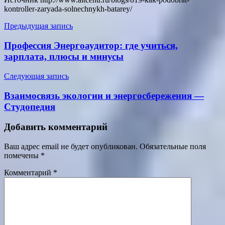
kontroller-zaryada-solnechnykh-batarey/
Навигация
Предыдущая запись
по
Профессия Энергоаудитор: где учиться,
записям
зарплата, плюсы и минусы
Следующая запись
Взаимосвязь экологии и энергосбережения —
Студопедия
Добавить комментарий
Ваш адрес email не будет опубликован.
Обязательные поля
помечены
*
Комментарий
*