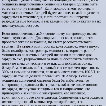
мощность подключенных солнечных батарей должна быть,
естественно, не меньшей. Если мощность контроллера и
массива солнечных батарей будет меньше, то акб не успеют
зарядиться в течение дня, и при постоянной нагрузке
разрядятся еще больше, и так каждый раз, что скажется на их
последующем ресурсе.
Если подключенные акб к солнечному контроллеру имеют
маленькую емкость. Для современных контроллеров эта
проблема уже не актуальна, но стоит рассмотреть такой
вариант. На старых или простых контроллерах очень важно
было подобрать контроллер, мощность которого с равной
мощностью солнечных батарей позволят в течение дня
зарядить акб, разряженный за ночь, и обеспечить питанием
дневные электрические нагрузки. Для аккумуляторных
батарей максимальный зарядный ток не должен превышать
30% от номинала емкости, если акб имеет емкость 100АЧ, то
зарядный ток не должен превышать 30 Ампер. Если же
мощность солнечной системы была бы избыточна, то
контроллер продолжал бы заряжать акб даже после полного
их заряда, не опуская зарядный ток и напряжение, что
приводило к закипанию электролита, его кипению,
вскипанию и порче аккумулятора. Современные контроллеры
имеют встроенный компьютер, который следит за
параметрами акб, имеет программу заряда, управляемые реле