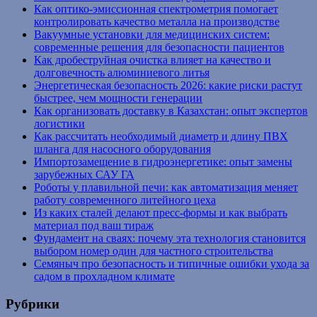
Как оптико-эмиссионная спектрометрия помогает
контролировать качество металла на производстве
Вакуумные установки для медицинских систем:
современные решения для безопасности пациентов
Как дробеструйная очистка влияет на качество и
долговечность алюминиевого литья
Энергетическая безопасность 2026: какие риски растут
быстрее, чем мощности генерации
Как организовать доставку в Казахстан: опыт экспертов
логистики
Как рассчитать необходимый диаметр и длину ПВХ
шланга для насосного оборудования
Импортозамещение в гидроэнергетике: опыт замены
зарубежных САУ ГА
Роботы у плавильной печи: как автоматизация меняет
работу современного литейного цеха
Из каких сталей делают пресс-формы и как выбрать
материал под ваш тираж
Фундамент на сваях: почему эта технология становится
выбором номер один для частного строительства
Семяныч про безопасность и типичные ошибки ухода за
садом в прохладном климате
Рубрики