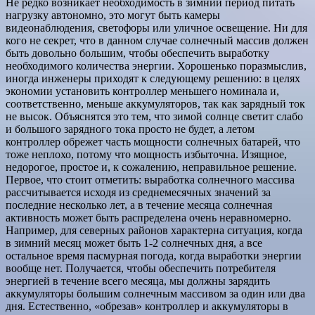
Не редко возникает необходимость в зимний период питать
нагрузку автономно, это могут быть камеры
видеонаблюдения, светофоры или уличное освещение. Ни для
кого не секрет, что в данном случае солнечный массив должен
быть довольно большим, чтобы обеспечить выработку
необходимого количества энергии. Хорошенько поразмыслив,
иногда инженеры приходят к следующему решению: в целях
экономии установить контроллер меньшего номинала и,
соответственно, меньше аккумуляторов, так как зарядный ток
не высок. Объяснятся это тем, что зимой солнце светит слабо
и большого зарядного тока просто не будет, а летом
контроллер обрежет часть мощности солнечных батарей, что
тоже неплохо, потому что мощность избыточна. Изящное,
недорогое, простое и, к сожалению, неправильное решение.
Первое, что стоит отметить: выработка солнечного массива
рассчитывается исходя из среднемесячных значений за
последние несколько лет, а в течение месяца солнечная
активность может быть распределена очень неравномерно.
Например, для северных районов характерна ситуация, когда
в зимний месяц может быть 1-2 солнечных дня, а все
остальное время пасмурная погода, когда выработки энергии
вообще нет. Получается, чтобы обеспечить потребителя
энергией в течение всего месяца, мы должны зарядить
аккумуляторы большим солнечным массивом за один или два
дня. Естественно, «обрезав» контроллер и аккумуляторы в