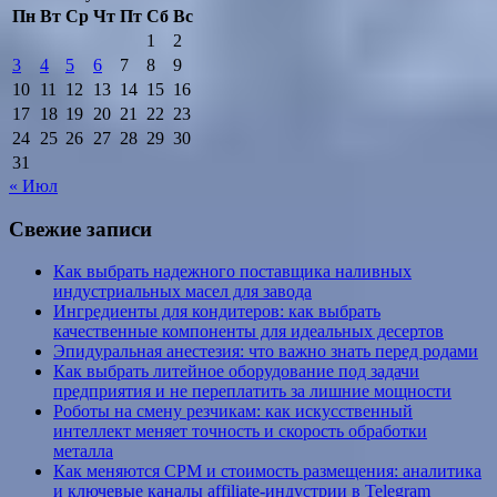
Пн
Вт
Ср
Чт
Пт
Сб
Вс
1
2
3
4
5
6
7
8
9
10
11
12
13
14
15
16
17
18
19
20
21
22
23
24
25
26
27
28
29
30
31
« Июл
Свежие записи
Как выбрать надежного поставщика наливных
индустриальных масел для завода
Ингредиенты для кондитеров: как выбрать
качественные компоненты для идеальных десертов
Эпидуральная анестезия: что важно знать перед родами
Как выбрать литейное оборудование под задачи
предприятия и не переплатить за лишние мощности
Роботы на смену резчикам: как искусственный
интеллект меняет точность и скорость обработки
металла
Как меняются CPM и стоимость размещения: аналитика
и ключевые каналы affiliate-индустрии в Telegram