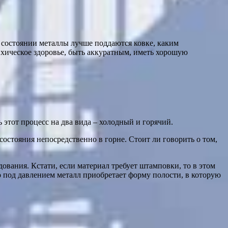
м состоянии металлы лучше поддаются ковке, каким
ихическое здоровье, быть аккуратным, иметь хорошую
 этот процесс на два вида – холодный и горячий.
 состояния непосредственно в горне. Стоит ли говорить о том,
дования. Кстати, если материал требует штамповки, то в этом
о под давлением металл приобретает форму полости, в которую