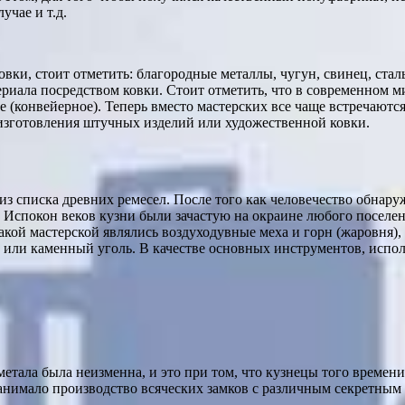
учае и т.д.
вки, стоит отметить: благородные металлы, чугун, свинец, сталь
териала посредством ковки. Стоит отметить, что в современном 
е (конвейерное). Теперь вместо мастерских все чаще встречают
я изготовления штучных изделий или художественной ковки.
из списка древних ремесел. После того как человечество обна
. Испокон веков кузни были зачастую на окраине любого поселен
кой мастерской являлись воздуходувные меха и горн (жаровня), 
ли каменный уголь. В качестве основных инструментов, использ
метала была неизменна, и это при том, что кузнецы того времени
занимало производство всяческих замков с различным секретным 