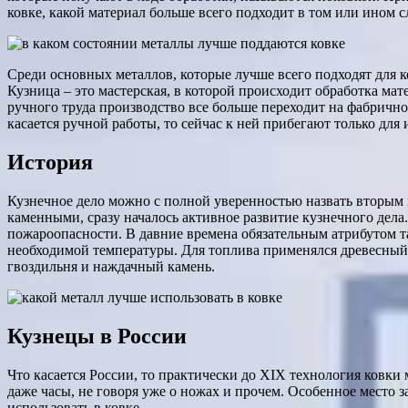
ковке, какой материал больше всего подходит в том или ином сл
Среди основных металлов, которые лучше всего подходят для ко
Кузница – это мастерская, в которой происходит обработка ма
ручного труда производство все больше переходит на фабрично
касается ручной работы, то сейчас к ней прибегают только дл
История
Кузнечное дело можно с полной уверенностью назвать вторым 
каменными, сразу началось активное развитие кузнечного дела
пожароопасности. В давние времена обязательным атрибутом та
необходимой температуры. Для топлива применялся древесный и
гвоздильня и наждачный камень.
Кузнецы в России
Что касается России, то практически до XIX технология ковки 
даже часы, не говоря уже о ножах и прочем. Особенное место 
использовать в ковке.