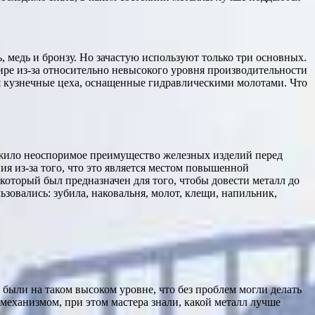
, медь и бронзу. Но зачастую используют только три основных.
мире из-за относительно невысокого уровня производительности
ся кузнечные цеха, оснащенные гидравлическими молотами. Что
ружило неоспоримое преимущество железных изделий перед
ия из-за того, что это является местом повышенной
который был предназначен для того, чтобы довести металл до
овались: зубила, наковальня, молот, клещи, напильник,
 были на таком высоком уровне, что без проблем могли делать
механизмом, при этом мастера знали, какой металл лучше