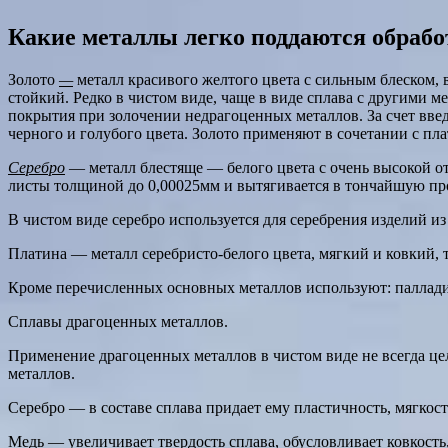
Какие металлы легко поддаются обрабо
Золото
—
металл красивого желтого цвета с сильным блеском, 
стойкий. Редко в чистом виде, чаще в виде сплава с другими 
покрытия при золочении недрагоценных металлов. За счет введ
черного и голубого цвета. Золото применяют в сочетании с пл
Серебро
— металл блестяще — белого цвета с очень высокой от
листы толщиной до 0,00025мм и вытягивается в тончайшую про
В чистом виде серебро используется для серебрения изделий из
Платина — металл серебристо-белого цвета, мягкий и ковкий, т
Кроме перечисленных основных металлов используют: палладий
Сплавы драгоценных металлов.
Применение драгоценных металлов в чистом виде не всегда цел
металлов.
Серебро — в составе сплава придает ему пластичность, мягкост
Медь — увеличивает твердость сплава, обусловливает ковкость, 