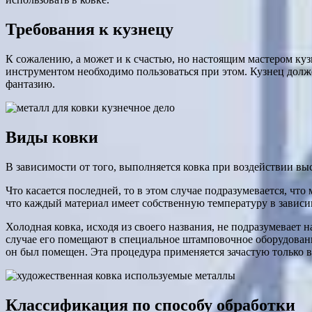
Требования к кузнецу
К сожалению, а может и к счастью, но настоящим мастером куз
инструментом необходимо пользоваться при этом. Кузнец долж
фантазию.
Виды ковки
В зависимости от того, выполняется ковка при воздействии вы
Что касается последней, то в этом случае подразумевается, что
что каждый материал имеет собственную температуру в завис
Холодная ковка, исходя из своего названия, не подразумевает 
случае его помещают в специальное штамповочное оборудование
он был помещен. Эта процедура применяется зачастую только в
Классификация по способу обработки