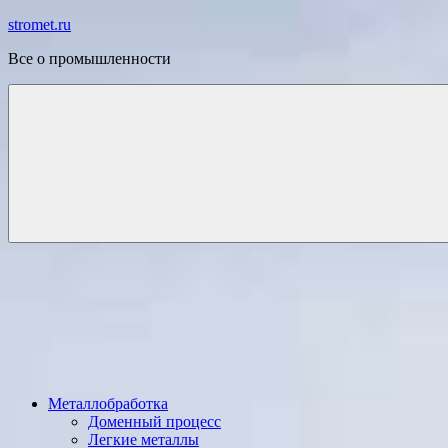
Перейти
stromet.ru
к
Все о промышленности
содержимому
Металлобработка
Доменный процесс
Легкие металлы