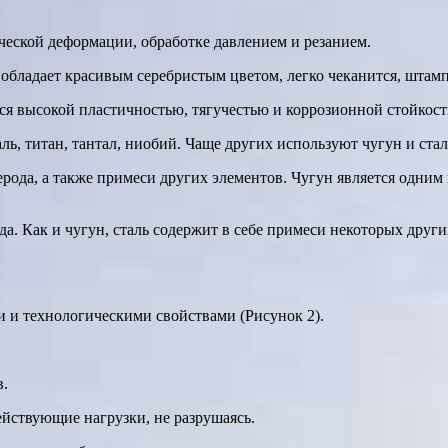
ческой деформации, обработке давлением и резанием.
бладает красивым серебристым цветом, легко чеканится, штампу
ся высокой пластичностью, тягучестью и коррозионной стойкост
ь, титан, тантал, ниобий. Чаще других используют чугун и стал
ерода, а также примеси других элементов. Чугун является одн
а. Как и чугун, сталь содержит в себе примеси некоторых други
 и технологическими свойствами (Рисунок 2).
в.
йствующие нагрузки, не разрушаясь.