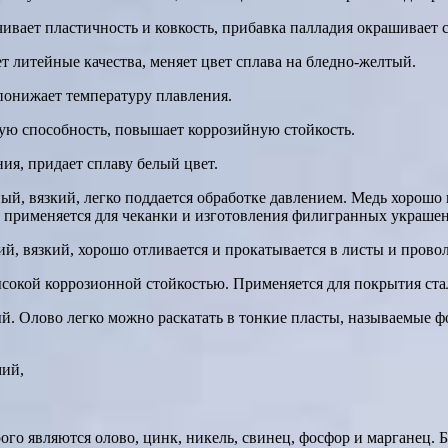
вает пластичность и ковкость, прибавка палладия окрашивает с
т литейные качества, меняет цвет сплава на бледно-желтый.
понижает температуру плавления.
ю способность, повышает коррозийную стойкость.
ия, придает сплаву белый цвет.
й, вязкий, легко поддается обработке давлением. Медь хорошо ш
го применяется для чеканки и изготовления филигранных украше
, вязкий, хорошо отливается и прокатывается в листы и провол
сокой коррозионной стойкостью. Применяется для покрытия ста
ый. Олово легко можно раскатать в тонкие пласты, называемые 
мий,
го являются олово, цинк, никель, свинец, фосфор и марганец. 