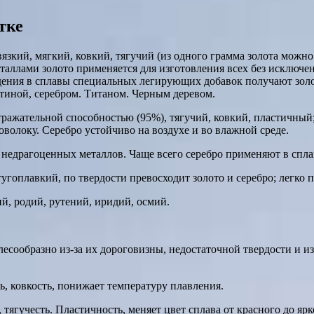
тке
вязкий, мягкий, ковкий, тягучий (из одного грамма золота можн
металлами золото применяется для изготовления всех без исклю
ения в сплавы специальных легирующих добавок получают золото
атиной, серебром. Титаном. Черным деревом.
ражательной способностью (95%), тягучий, ковкий, пластичный;
волоку. Серебро устойчиво на воздухе и во влажной среде.
 недрагоценных металлов. Чаще всего серебро применяют в сплав
угоплавкий, по твердости превосходит золото и серебро; легко 
, родий, рутений, иридий, осмий.
есообразно из-за их дороговизны, недостаточной твердости и и
ь, ковкость, понижает температуру плавления.
тягучесть. Пластичность, меняет цвет сплава от красного до ярк