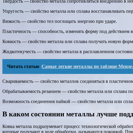
Твердость — свойство металла сопротивляться внедрению в нег
Упругость — свойство металла или сплава восстанавливать пе
Вязкость — свойство тел поглощать энергию при ударе.
Пластичность — способность, изменять форму под действием в
Ковкость — свойство металла или сплава получать новую форм
Жидкотекучесть — свойство металла в расплавленном состоян
Читать статью
Самые легкие металлы по таблице Менде
Свариваемость — свойство металлов соединяться в пластичном
Обрабатываемость резанием — свойство металла или сплава по
Возможность соединения пайкой — свойство металла или сплав
В каком состоянии металлы лучше подд
Ковка металла подразумевает процесс технологической обработ
которые получают в ходе обработки, называются поковкой. При