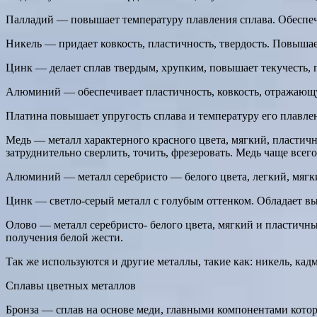
Палладий — повышает температуру плавления сплава. Обеспечи
Никель — придает ковкость, пластичность, твердость. Повышае
Цинк — делает сплав твердым, хрупким, повышает текучесть, 
Алюминий — обеспечивает пластичность, ковкость, отражающу
Платина повышает упругость сплава и температуру его плавлен
Медь — металл характерного красного цвета, мягкий, пластичны
затруднительно сверлить, точить, фрезеровать. Медь чаще все
Алюминий — металл серебристо — белого цвета, легкий, мягкий
Цинк — светло-серый металл с голубым оттенком. Обладает вы
Олово — металл серебристо- белого цвета, мягкий и пластичн
получения белой жести.
Так же используются и другие металлы, такие как: никель, кад
Сплавы цветных металлов
Бронза — сплав на основе меди, главными компонентами которо