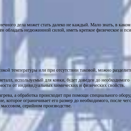
нечного дела может стать далеко не каждый. Мало знать, в како
ен обладать недюжинной силой, иметь крепкое физическое и пс
сокой температуры или при отсутствии таковой, можно разделить
 металл, используемый для ковки, будет доведен до необходимого
имости от индивидуальных химических и физических свойств.
нагрева, а обработка происходит при помощи специального обору
, которое ограничивает его размер до необходимого, после чег
 массовом, серийном производстве.