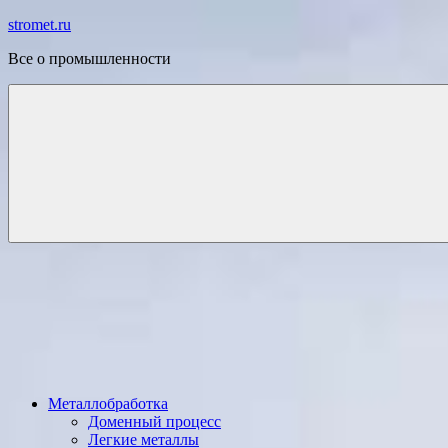
Перейти
stromet.ru
к
Все о промышленности
содержимому
Металлобработка
Доменный процесс
Легкие металлы