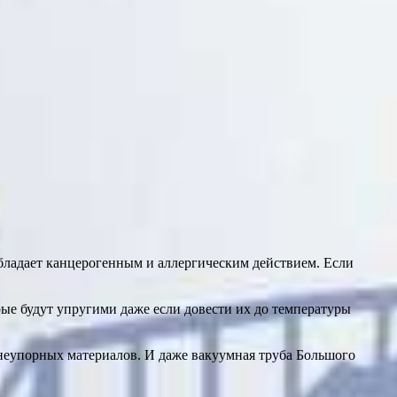
обладает канцерогенным и аллергическим действием. Если
орые будут упругими даже если довести их до температуры
неупорных материалов. И даже вакуумная труба Большого