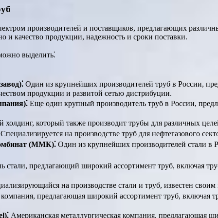
руб
ектром производителей и поставщиков, предлагающих различны
но и качество продукции, надежность и сроки поставки.
можно выделить⁚
авод)⁚
Один из крупнейших производителей труб в России, пр
чеством продукции и развитой сетью дистрибуции.
пания)⁚
Еще один крупный производитель труб в России, пред
холдинг, который также производит трубы для различных целе
Специализируется на производстве труб для нефтегазового сект
омбинат (ММК)⁚
Один из крупнейших производителей стали в Р
 стали, предлагающий широкий ассортимент труб, включая трубы
иализирующийся на производстве стали и труб, известен своим
компания, предлагающая широкий ассортимент труб, включая тру
l)⁚
Американская металлургическая компания, предлагающая шир