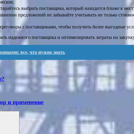
ческие.
арайтесь выбрать поставщика, который находится ближе к мест
внении предложений не забывайте учитывать не только стоимост
ереговоры с поставщиками, чтобы получить более выгодные усл
ать надежного поставщика и оптимизировать затраты на закупку
анцами: все, что нужно знать
е?
ор и применение