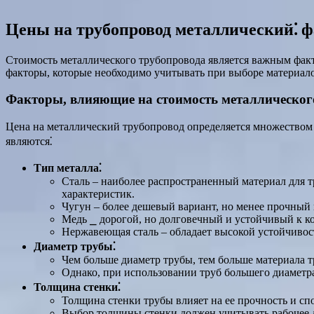
Цены на трубопровод металлический⁚ 
Стоимость металлического трубопровода является важным факт
факторы, которые необходимо учитывать при выборе материал
Факторы, влияющие на стоимость металлическог
Цена на металлический трубопровод определяется множеством
являются⁚
Тип металла⁚
Сталь ‒ наиболее распространенный материал для т
характеристик.
Чугун ‒ более дешевый вариант, но менее прочный 
Медь ⎯ дорогой, но долговечный и устойчивый к ко
Нержавеющая сталь ‒ обладает высокой устойчивос
Диаметр трубы⁚
Чем больше диаметр трубы, тем больше материала тр
Однако, при использовании труб большего диаметр
Толщина стенки⁚
Толщина стенки трубы влияет на ее прочность и сп
Выбор толщины стенки должен учитывать рабочее д