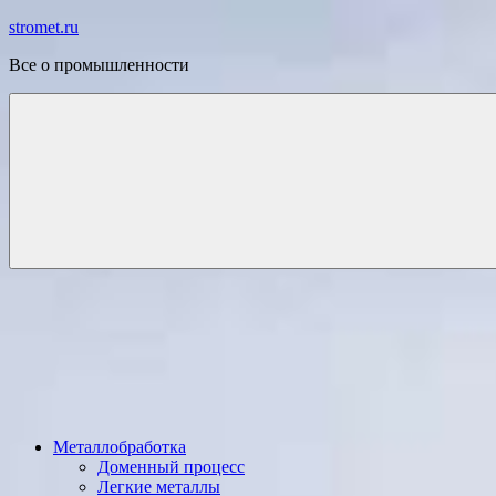
Перейти
stromet.ru
к
Все о промышленности
содержимому
Металлобработка
Доменный процесс
Легкие металлы