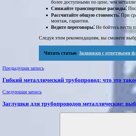
более доступными по цене, чем металли
Снижайте транспортные расходы⁚
Пост
Рассчитайте общую стоимость⁚
При сра
монтаж, гарантия.
Ведите переговоры⁚
Не бойтесь вести п
Следуя этим рекомендациям, вы сможете выбр
Читать статью
Задвижки с ответными фл
Навигация
Предыдущая запись
по
Гибкий металлический трубопровод: что это тако
записям
Следующая запись
Заглушки для трубопроводов металлические: выб
Поиск
для: