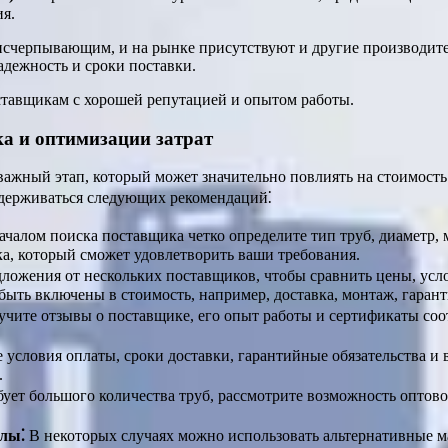
ия.
я исчерпывающим, и на рынке присутствуют и другие производи
адежность и сроки поставки.
ставщикам с хорошей репутацией и опытом работы.
а и оптимизации затрат
важный этап, который может значительно повлиять на стоимость
держиваться следующих рекомендаций⁚
чалом поиска поставщика четко определите тип труб, диаметр, 
ка, который сможет удовлетворить ваши требования.
ложения от нескольких поставщиков, чтобы сравнить цены, усло
быть включены в стоимость, например, доставка, монтаж, гарант
чите отзывы о поставщике, его опыт работы и сертификаты соо
 условия оплаты, сроки доставки, гарантийные обязательства и 
.
бует большого количества труб, рассмотрите возможность опто
алы⁚
В некоторых случаях можно использовать альтернативные м