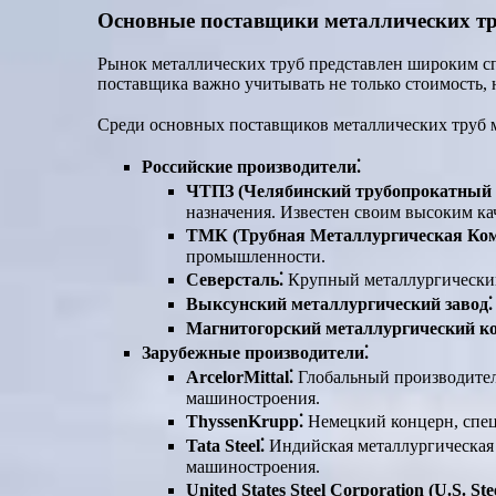
Основные поставщики металлических т
Рынок металлических труб представлен широким сп
поставщика важно учитывать не только стоимость, 
Среди основных поставщиков металлических труб 
Российские производители⁚
ЧТПЗ (Челябинский трубопрокатный з
назначения. Известен своим высоким ка
ТМК (Трубная Металлургическая Ком
промышленности.
Северсталь⁚
Крупный металлургический 
Выксунский металлургический завод⁚
Магнитогорский металлургический к
Зарубежные производители⁚
ArcelorMittal⁚
Глобальный производитель
машиностроения.
ThyssenKrupp⁚
Немецкий концерн, спец
Tata Steel⁚
Индийская металлургическая 
машиностроения.
United States Steel Corporation (U.S. Stee