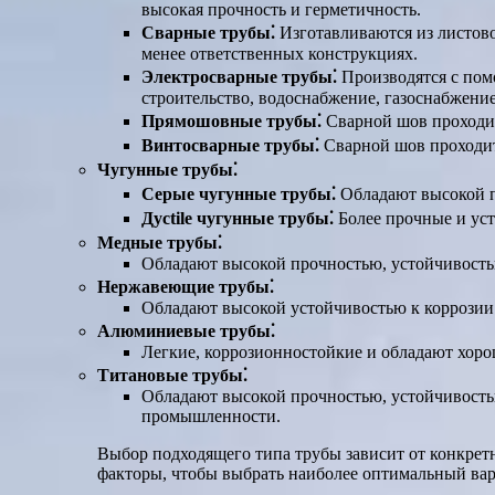
высокая прочность и герметичность.
Сварные трубы⁚
Изготавливаются из листово
менее ответственных конструкциях.
Электросварные трубы⁚
Производятся с пом
строительство, водоснабжение, газоснабжение
Прямошовные трубы⁚
Сварной шов проходит 
Винтосварные трубы⁚
Сварной шов проходит 
Чугунные трубы⁚
Серые чугунные трубы⁚
Обладают высокой п
Дуctile чугунные трубы⁚
Более прочные и уст
Медные трубы⁚
Обладают высокой прочностью, устойчивость
Нержавеющие трубы⁚
Обладают высокой устойчивостью к коррозии
Алюминиевые трубы⁚
Легкие, коррозионностойкие и обладают хоро
Титановые трубы⁚
Обладают высокой прочностью, устойчивость
промышленности.
Выбор подходящего типа трубы зависит от конкретн
факторы, чтобы выбрать наиболее оптимальный вар