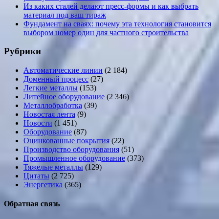
Из каких сталей делают пресс-формы и как выбрать
материал под ваш тираж
Фундамент на сваях: почему эта технология становится
выбором номер один для частного строительства
Рубрики
Автоматические линии
(2 184)
Доменный процесс
(27)
Легкие металлы
(153)
Литейное оборудование
(2 346)
Металлобработка
(39)
Новостая лента
(9)
Новости
(1 451)
Оборудование
(87)
Оцинкованные покрытия
(22)
Производство оборудования
(51)
Промышленное оборудование
(373)
Тяжелые металлы
(129)
Цитаты
(2 725)
Энергетика
(365)
Обратная связь