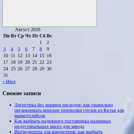
Поиск
Август 2026
Пн
Вт
Ср
Чт
Пт
Сб
Вс
1
2
3
4
5
6
7
8
9
10
11
12
13
14
15
16
17
18
19
20
21
22
23
24
25
26
27
28
29
30
31
« Июл
Свежие записи
Логистика без лишних расходов: как правильно
организовать морские перевозки грузов из Китая для
маркетплейсов
Как выбрать надежного поставщика наливных
индустриальных масел для завода
Ингредиенты для кондитеров: как выбрать