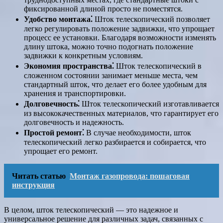
фиксированной длиной просто не поместятся.
Удобство монтажа⁚
Шток телескопический позволяет
легко регулировать положение задвижки, что упрощает
процесс ее установки. Благодаря возможности изменять
длину штока, можно точно подогнать положение
задвижки к конкретным условиям.
Экономия пространства⁚
Шток телескопический в
сложенном состоянии занимает меньше места, чем
стандартный шток, что делает его более удобным для
хранения и транспортировки.
Долговечность⁚
Шток телескопический изготавливается
из высококачественных материалов, что гарантирует его
долговечность и надежность.
Простой ремонт⁚
В случае необходимости, шток
телескопический легко разбирается и собирается, что
упрощает его ремонт.
Читать статью
Монтаж газопровода: пошаговая
инструкция
В целом, шток телескопический — это надежное и
универсальное решение для различных задач, связанных с