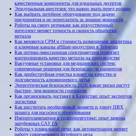
качественные компоненты для идеальных десертов
Эпидуральная анестезия: что важно знать перед родами
Как выбрать литейное оборудование под задачи
предприятия и не переплатить за лишние мощности
Роботы на смену резчикам: как искусственный
интеллект меняет точность и скорость обработки
металла
Как меняются CPM и стоимость размещения: аналитика
и ключевые каналы affiliate-индустрии в Telegram
Как оптико-эмиссионная спектрометрия помогает
контролировать качество металла на производстве
Вакуумные установки для медицинских систем:
современные решения для безопасности пациентов
Как дробеструйная очистка влияет на качество и
долговечность алюминиевого литья
Энергетическая безопасность 2026: какие риски растут
быстрее, чем мощности генерации
Как организовать доставку в Казахстан: опыт экспертов
логистики
Как рассчитать необходимый диаметр и длину ПВХ
шланга для насосного оборудования
Импортозамещение в гидроэнергетике: опыт замены
зарубежных САУ ГА
Роботы у плавильной печи: как автоматизация меняет
работу современного литейного цеха