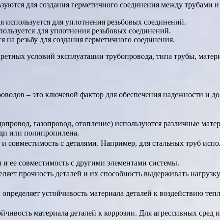
ьзуются для создания герметичного соединения между трубами 
ая используется для уплотнения резьбовых соединений.
пользуется для уплотнения резьбовых соединений.
я на резьбу для создания герметичного соединения.
кретных условий эксплуатации трубопровода, типа трубы, матер
оводов – это ключевой фактор для обеспечения надежности и д
допровод, газопровод, отопление) используются различные мате
еди или полипропилена.
 и совместимость с деталями. Например, для стальных труб испол
и и ее совместимость с другими элементами системы.
деляет прочность деталей и их способность выдерживать нагрузк
ы определяет устойчивость материала деталей к воздействию теп
ойчивость материала деталей к коррозии. Для агрессивных сред 