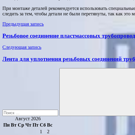
При монтаже деталей рекомендуется использовать специальные
следить за тем, чтобы детали не были перетянуты, так как это
Навигация
Предыдущая запись
по
Резьбовое соединение пластмассовых трубопровод
записям
Следующая запись
Лента для уплотнения резьбовых соединений тру
Поиск
для:
Поиск
Август 2026
Пн
Вт
Ср
Чт
Пт
Сб
Вс
1
2