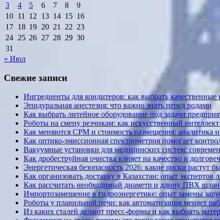
3
4
5
6
7
8
9
10
11
12
13
14
15
16
17
18
19
20
21
22
23
24
25
26
27
28
29
30
31
« Июл
Свежие записи
Ингредиенты для кондитеров: как выбрать качественные
Эпидуральная анестезия: что важно знать перед родами
Как выбрать литейное оборудование под задачи предприя
Роботы на смену резчикам: как искусственный интеллект 
Как меняются CPM и стоимость размещения: аналитика и к
Как оптико-эмиссионная спектрометрия помогает контрол
Вакуумные установки для медицинских систем: современ
Как дробеструйная очистка влияет на качество и долгов
Энергетическая безопасность 2026: какие риски растут б
Как организовать доставку в Казахстан: опыт экспертов 
Как рассчитать необходимый диаметр и длину ПВХ шланг
Импортозамещение в гидроэнергетике: опыт замены за
Роботы у плавильной печи: как автоматизация меняет ра
Из каких сталей делают пресс-формы и как выбрать мате