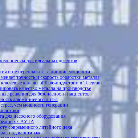
 компоненты для идеальных десертов
тия и не переплатить за лишние мощности
меняет точность и скорость обработки металла
лючевые каналы affiliate-индустрии в Telegram
ировать качество металла на производстве
ные решения для безопасности пациентов
ечность алюминиевого литья
ыстрее, чем мощности генерации
логистики
а для насосного оборудования
рубежных САУ ГА
боту современного литейного цеха
риал под ваш тираж