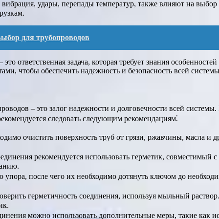
ак вибрация, удары, перепады температур, также влияют на выбо
рузкам.
выбор для трубопроводов
 это ответственная задача, которая требует знания особенносте
тами, чтобы обеспечить надежность и безопасность всей системы
роводов – это залог надежности и долговечности всей системы
рекомендуется следовать следующим рекомендациям⁚
ходимо очистить поверхность труб от грязи, ржавчины, масла и 
оединения рекомендуется использовать герметик, совместимый с 
ванию.
о упора, после чего их необходимо дотянуть ключом до необход
роверить герметичность соединения, используя мыльный раствор
ик.
динения можно использовать дополнительные меры, такие как и