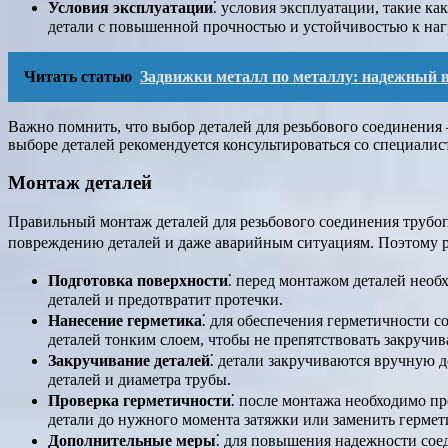
Условия эксплуатации
⁚ условия эксплуатации, такие к
детали с повышенной прочностью и устойчивостью к наг
Читать статью
Задвижки металл по металлу: надежный 
Важно помнить, что выбор деталей для резьбового соединения –
выборе деталей рекомендуется консультироваться со специалис
Монтаж деталей
Правильный монтаж деталей для резьбового соединения трубоп
повреждению деталей и даже аварийным ситуациям. Поэтому 
Подготовка поверхности
⁚ перед монтажом деталей необ
деталей и предотвратит протечки.
Нанесение герметика
⁚ для обеспечения герметичности с
деталей тонким слоем, чтобы не препятствовать закручи
Закручивание деталей
⁚ детали закручиваются вручную д
деталей и диаметра трубы.
Проверка герметичности
⁚ после монтажа необходимо п
детали до нужного момента затяжки или заменить гермет
Дополнительные меры
⁚ для повышения надежности сое