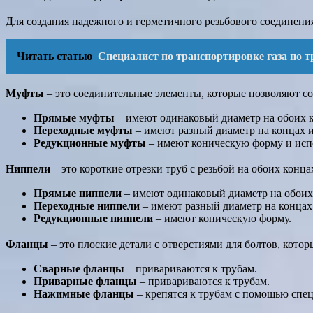
Для создания надежного и герметичного резьбового соединени
Читать статью
Специалист по транспортировке газа по т
Муфты
– это соединительные элементы, которые позволяют со
Прямые муфты
– имеют одинаковый диаметр на обоих к
Переходные муфты
– имеют разный диаметр на концах и
Редукционные муфты
– имеют коническую форму и испо
Ниппели
– это короткие отрезки труб с резьбой на обоих конц
Прямые ниппели
– имеют одинаковый диаметр на обоих
Переходные ниппели
– имеют разный диаметр на концах
Редукционные ниппели
– имеют коническую форму.
Фланцы
– это плоские детали с отверстиями для болтов, кото
Сварные фланцы
– привариваются к трубам.
Приварные фланцы
– привариваются к трубам.
Нажимные фланцы
– крепятся к трубам с помощью спе