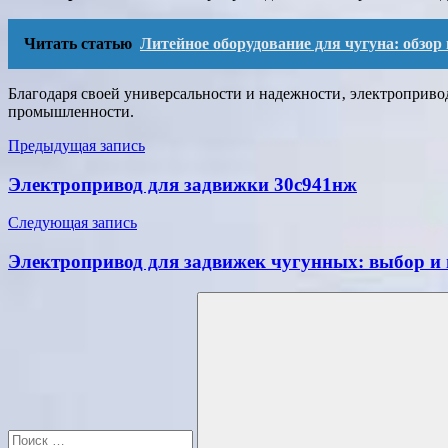
Читать статью
Литейное оборудование для чугуна: обзор
Благодаря своей универсальности и надежности‚ электроприв
промышленности.
Навигация
Предыдущая запись
по
Электропривод для задвижки 30с941нж
записям
Следующая запись
Электропривод для задвижек чугунных: выбор и
Поиск
для: