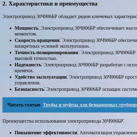
2. Характеристики и преимущества
Электропривод 30Ч906БР обладает рядом ключевых характерис
Мощность
⁚ Электропривод 30Ч906БР обеспечивает высо
моментом.
Скорость вращения
⁚ Электропривод 30Ч906БР обеспечи
конкретных условий эксплуатации.
Точность позиционирования
⁚ Электропривод 30Ч906БР 
высокой точностью.
Надежность
⁚ Электропривод 30Ч906БР разработан с исп
времени.
Удобство эксплуатации
⁚ Электропривод 30Ч906БР прост 
управления.
Безопасность
⁚ Электропривод 30Ч906БР оснащен системо
Читать статью
Трубы и муфты для безнапорных трубопр
Преимущества использования электропривода 30Ч906БР⁚
Повышение эффективности
⁚ Автоматизация управлени