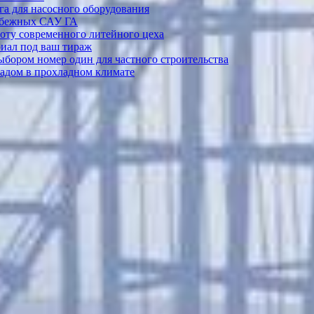
а для насосного оборудования
рубежных САУ ГА
боту современного литейного цеха
риал под ваш тираж
выбором номер один для частного строительства
садом в прохладном климате