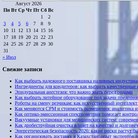
Поиск
Август 2026
Пн
Вт
Ср
Чт
Пт
Сб
Вс
1
2
3
4
5
6
7
8
9
10
11
12
13
14
15
16
17
18
19
20
21
22
23
24
25
26
27
28
29
30
31
« Июл
Свежие записи
Как выбрать надежного поставщика наливных индустриал
Ингредиенты для кондитеров: как выбрать качественные
Эпидуральная анестезия: что важно знать перед родами
Как выбрать литейное оборудование под задачи предприя
Роботы на смену резчикам: как искусственный интеллект 
Как меняются CPM и стоимость размещения: аналитика и к
Как оптико-эмиссионная спектрометрия помогает контрол
Вакуумные установки для медицинских систем: современ
Как дробеструйная очистка влияет на качество и долгов
Энергетическая безопасность 2026: какие риски растут б
Как организовать доставку в Казахстан: опыт экспертов 