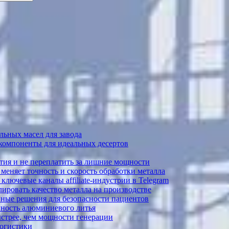
ьных масел для завода
 компоненты для идеальных десертов
тия и не переплатить за лишние мощности
меняет точность и скорость обработки металла
лючевые каналы affiliate-индустрии в Telegram
ировать качество металла на производстве
ные решения для безопасности пациентов
ечность алюминиевого литья
ыстрее, чем мощности генерации
логистики