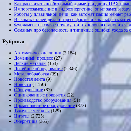
Как рассчитать необходимый диаметр и длину ПВХ шланг
Импортозамещение в гидроэнергетике: опыт замены за
Роботы у плавильной печи: как автоматизация меняет ра
Из каких сталей делают пресс-формы и как выбрать мате
Фундамент на сваях: почему эта технология становится 
Семяныч про безопасность и типичные ошибки ухода за 
Рубрики
Автоматические линии
(2 184)
Доменный процесс
(27)
Легкие металлы
(153)
Литейное оборудование
(2 346)
Металлобработка
(39)
Новостая лента
(9)
Новости
(1 450)
Оборудование
(87)
Оцинкованные покрытия
(22)
Производство оборудования
(51)
Промышленное оборудование
(373)
Тяжелые металлы
(129)
Цитаты
(2 725)
Энергетика
(365)