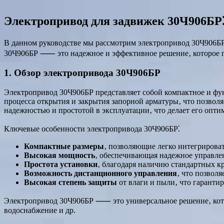
Электропривод для задвижек 30Ч906БР⁚
В данном руководстве мы рассмотрим электропривод 30Ч906БР
30Ч906БР ⸺ это надежное и эффективное решение‚ которое по
1. Обзор электропривода 30Ч906БР
Электропривод 30Ч906БР представляет собой компактное и фун
процесса открытия и закрытия запорной арматуры‚ что позвол
надежностью и простотой в эксплуатации‚ что делает его опти
Ключевые особенности электропривода 30Ч906БР⁚
Компактные размеры
‚ позволяющие легко интегрирова
Высокая мощность
‚ обеспечивающая надежное управле
Простота установки
‚ благодаря наличию стандартных к
Возможность дистанционного управления
‚ что позвол
Высокая степень защиты
от влаги и пыли‚ что гаранти
Электропривод 30Ч906БР ⸺ это универсальное решение‚ кото
водоснабжение и др.