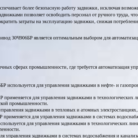
спечивает более безопасную работу задвижки‚ исключая возмож
адвижками позволяет освободить персонал от ручного труда‚ чт
ократить затраты на эксплуатацию задвижки‚ снижая потреблен
ривод 30Ч906БР является оптимальным выбором для автоматизац
чных сферах промышленности‚ где требуется автоматизация упр
БР используется для управления задвижками в нефте- и газопрово
Р применяется для управления задвижками в технологических л
еской промышленности.
управления задвижками в тепловых и атомных электростанциях‚ 
Р применяется для управления задвижками в системах водоснабж
спользуется для управления задвижками в технологических ли
ленности.
ля управления задвижками в системах водоснабжения и канализац