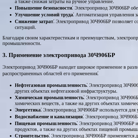
а также снижая затраты на ручное управление.
Повышение безопасности
⁚ Электропривод 30Ч906БР обе
Улучшение условий труда
⁚ Автоматизация управления з
Снижение затрат
⁚ Электропривод 30Ч906БР позволяет с
ситуаций.
Благодаря своим характеристикам и преимуществам‚ электроп
промышленности.
3. Применение электропривода 30Ч906БР
Электропривод 30Ч906БР находит широкое применение в разли
распространенных областей его применения⁚
Нефтегазовая промышленность
⁚ Электропривод 30Ч906
других объектах нефтегазовой инфраструктуры.
Химическая промышленность
⁚ Электропривод 30Ч906Б
химических веществ‚ а также на других объектах химич
Энергетика
⁚ Электропривод 30Ч906БР используется для 
Водоснабжение и канализация
⁚ Электропривод 30Ч906Б
Пищевая промышленность
⁚ Электропривод 30Ч906БР и
продуктов‚ а также на других объектах пищевой промыш
Строительство
⁚ Электропривод 30Ч906БР применяется д