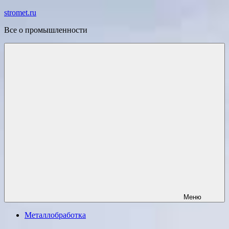
Перейти
stromet.ru
к
Все о промышленности
содержимому
Меню
Металлобработка