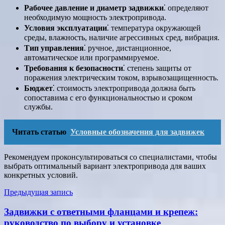
Рабочее давление и диаметр задвижки
⁚ определяют
необходимую мощность электропривода.
Условия эксплуатации
⁚ температура окружающей
среды, влажность, наличие агрессивных сред, вибрация.
Тип управления
⁚ ручное, дистанционное,
автоматическое или программируемое.
Требования к безопасности
⁚ степень защиты от
поражения электрическим током, взрывозащищенность.
Бюджет
⁚ стоимость электропривода должна быть
сопоставима с его функциональностью и сроком
службы.
Читать статью
Условные обозначения для задвижек
Рекомендуем проконсультироваться со специалистами, чтобы
выбрать оптимальный вариант электропривода для ваших
конкретных условий.
Навигация
Предыдущая запись
по
Задвижки с ответными фланцами и крепеж:
записям
руководство по выбору и установке