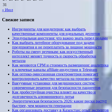
31
« Июл
Свежие записи
Ингредиенты для кондитеров: как выбрать
качественные компоненты для идеальных десертов
Эпидуральная анестезия: что важно знать перед родами
Как выбрать литейное оборудование под задачи
предприятия и не переплатить за лишние мощности
Роботы на смену резчикам: как искусственный
интеллект меняет точность и скорость обработки
металла
Как меняются CPM и стоимость размещения: аналитика
и ключевые каналы affiliate-индустрии в Telegram
Как оптико-эмиссионная спектрометрия помогает
контролировать качество металла на производстве
Вакуумные установки для медицинских систем:
современные решения для безопасности пациентов
Как дробеструйная очистка влияет на качество и
долговечность алюминиевого литья
Энергетическая безопасность 2026: какие риски растут
быстрее, чем мощности генерации
Как организовать доставку в Казахстан: опыт экспертов