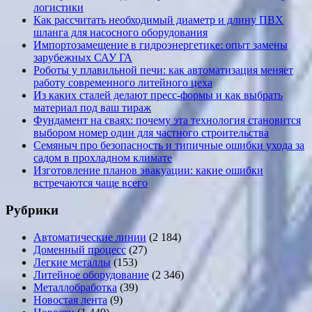
логистики
Как рассчитать необходимый диаметр и длину ПВХ
шланга для насосного оборудования
Импортозамещение в гидроэнергетике: опыт замены
зарубежных САУ ГА
Роботы у плавильной печи: как автоматизация меняет
работу современного литейного цеха
Из каких сталей делают пресс-формы и как выбрать
материал под ваш тираж
Фундамент на сваях: почему эта технология становится
выбором номер один для частного строительства
Семяныч про безопасность и типичные ошибки ухода за
садом в прохладном климате
Изготовление планов эвакуации: какие ошибки
встречаются чаще всего
Рубрики
Автоматические линии
(2 184)
Доменный процесс
(27)
Легкие металлы
(153)
Литейное оборудование
(2 346)
Металлобработка
(39)
Новостая лента
(9)