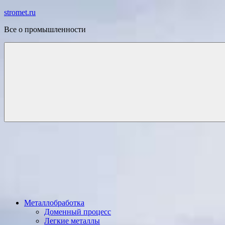
Перейти
stromet.ru
к
Все о промышленности
содержимому
Металлобработка
Доменный процесс
Легкие металлы