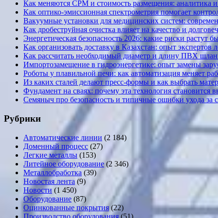
Как меняются CPM и стоимость размещения: аналитика и к
Как оптико-эмиссионная спектрометрия помогает контрол
Вакуумные установки для медицинских систем: современ
Как дробеструйная очистка влияет на качество и долгов
Энергетическая безопасность 2026: какие риски растут б
Как организовать доставку в Казахстан: опыт экспертов 
Как рассчитать необходимый диаметр и длину ПВХ шланг
Импортозамещение в гидроэнергетике: опыт замены за
Роботы у плавильной печи: как автоматизация меняет ра
Из каких сталей делают пресс-формы и как выбрать мате
Фундамент на сваях: почему эта технология становится 
Семяныч про безопасность и типичные ошибки ухода за 
Рубрики
Автоматические линии
(2 184)
Доменный процесс
(27)
Легкие металлы
(153)
Литейное оборудование
(2 346)
Металлобработка
(39)
Новостая лента
(9)
Новости
(1 450)
Оборудование
(87)
Оцинкованные покрытия
(22)
Производство оборудования
(51)