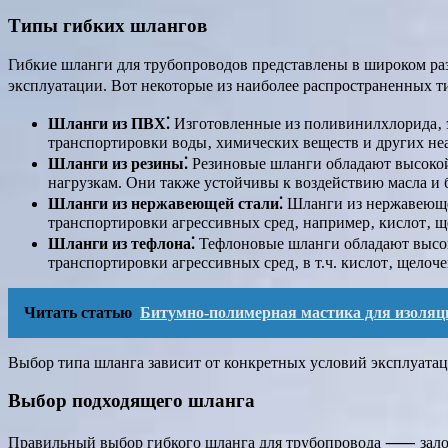
Типы гибких шлангов
Гибкие шланги для трубопроводов представлены в широком ра
эксплуатации. Вот некоторые из наиболее распространенных т
Шланги из ПВХ⁚
Изготовленные из поливинилхлорида‚ э
транспортировки воды‚ химических веществ и других не
Шланги из резины⁚
Резиновые шланги обладают высокой
нагрузкам. Они также устойчивы к воздействию масла и 
Шланги из нержавеющей стали⁚
Шланги из нержавеющей
транспортировки агрессивных сред‚ например‚ кислот‚ щ
Шланги из тефлона⁚
Тефлоновые шланги обладают высок
транспортировки агрессивных сред‚ в т.ч. кислот‚ щелоче
Читать статью
Битумно-полимерная мастика для изоляци
Выбор типа шланга зависит от конкретных условий эксплуатац
Выбор подходящего шланга
Правильный выбор гибкого шланга для трубопровода ⸺ залог