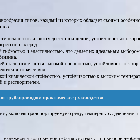
знообразии типов‚ каждый из которых обладает своими особенн
ипов⁚
ти шланги отличаются доступной ценой‚ устойчивостью к корр
агрессивных сред.
 гибкостью и эластичностью‚ что делает их идеальным выбором
бензина.
 стали отличаются высокой прочностью‚ устойчивостью к кор
елочей и горячей воды.
ой химической стойкостью‚ устойчивостью к высоким температ
й и растворителей.
и трубопроводов: практическое руководство
ии‚ включая транспортируемую среду‚ температуру‚ давление и
 надежной и долговечной работы системы. При выборе необход