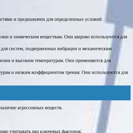
остями и предназначен для определенных условий
озии и химическим веществам. Они широко используются для
 для систем‚ подверженных вибрации и механическим
розии и высоким температурам. Они применяются для
урам и низким коэффициентом трения. Они используются для
 наличие агрессивных веществ.
имо учитывать ряд ключевых факторов⁚