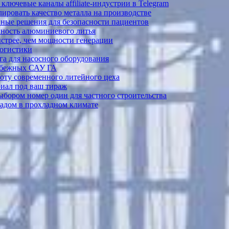
лючевые каналы affiliate-индустрии в Telegram
ировать качество металла на производстве
ные решения для безопасности пациентов
ечность алюминиевого литья
ыстрее, чем мощности генерации
логистики
а для насосного оборудования
рубежных САУ ГА
боту современного литейного цеха
риал под ваш тираж
выбором номер один для частного строительства
садом в прохладном климате