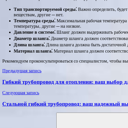
Тип транспортируемой среды⁚
Важно определить‚ будет
веществам‚ другие ─ нет.
Температура среды⁚
Максимальная рабочая температура 
температуры‚ другие ─ на низкие.
Давление в системе⁚
Шланг должен выдерживать рабочее 
Диаметр шланга⁚
Диаметр шланга должен соответствова
Длина шланга⁚
Длина шланга должна быть достаточной д
Материал шланга⁚
Материал шланга должен соответство
Рекомендуем проконсультироваться со специалистом‚ чтобы в
Навигация
Предыдущая запись
по
Гибкий трубопровод для отопления: ваш выбор д
записям
Следующая запись
Стальной гибкий трубопровод: ваш надежный в
Поиск
для: