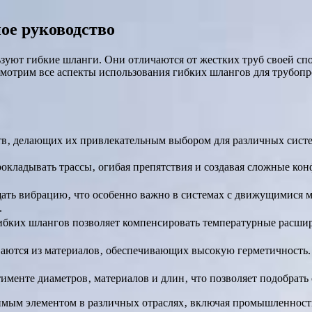
ое руководство
уют гибкие шланги. Они отличаются от жестких труб своей спос
мотрим все аспекты использования гибких шлангов для трубопр
в‚ делающих их привлекательным выбором для различных систем
рокладывать трассы‚ огибая препятствия и создавая сложные ко
ть вибрацию‚ что особенно важно в системах с движущимися м
.
бких шлангов позволяет компенсировать температурные расшире
ются из материалов‚ обеспечивающих высокую герметичность. Э
менте диаметров‚ материалов и длин‚ что позволяет подобрать
мым элементом в различных отраслях‚ включая промышленность‚