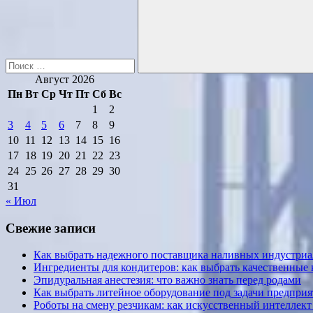
Поиск
Август 2026
Пн
Вт
Ср
Чт
Пт
Сб
Вс
1
2
3
4
5
6
7
8
9
10
11
12
13
14
15
16
17
18
19
20
21
22
23
24
25
26
27
28
29
30
31
« Июл
Свежие записи
Как выбрать надежного поставщика наливных индустриал
Ингредиенты для кондитеров: как выбрать качественные
Эпидуральная анестезия: что важно знать перед родами
Как выбрать литейное оборудование под задачи предприя
Роботы на смену резчикам: как искусственный интеллект 