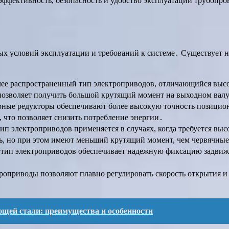
ффективность, безопасность и удобство эксплуатации трубопро
ых условий эксплуатации и требований к системе․ Существует 
лее распространенный тип электроприводов, отличающийся выс
 позволяет получить большой крутящий момент на выходном вал
рные редукторы обеспечивают более высокую точность позицио
 что позволяет снизить потребление энергии․
тип электроприводов применяется в случаях, когда требуется в
ь, но при этом имеют меньший крутящий момент, чем червячные
т тип электроприводов обеспечивает надежную фиксацию задвижк
троприводы позволяют плавно регулировать скорость открытия и
щей стали: преимущества и особенности