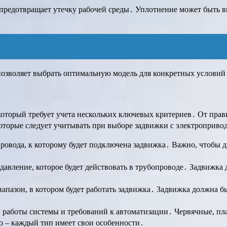
 предотвращает утечку рабочей среды․ Уплотнение может быть в
позволяет выбрать оптимальную модель для конкретных условий
который требует учета нескольких ключевых критериев․ От прав
оторые следует учитывать при выборе задвижки с электроприво
провода, к которому будет подключена задвижка․ Важно, чтобы 
давление, которое будет действовать в трубопроводе․ Задвижка
апазон, в котором будет работать задвижка․ Задвижка должна 
и работы системы и требований к автоматизации․ Червячные, пл
 – каждый тип имеет свои особенности․