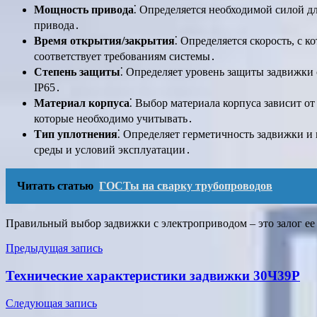
Мощность привода
⁚ Определяется необходимой силой д
привода․
Время открытия/закрытия
⁚ Определяется скорость, с 
соответствует требованиям системы․
Степень защиты
⁚ Определяет уровень защиты задвижки 
IP65․
Материал корпуса
⁚ Выбор материала корпуса зависит о
которые необходимо учитывать․
Тип уплотнения
⁚ Определяет герметичность задвижки и 
среды и условий эксплуатации․
Читать статью
ГОСТы на сварку трубопроводов
Правильный выбор задвижки с электроприводом – это залог ее
Навигация
Предыдущая запись
по
Технические характеристики задвижки 30Ч39Р
записям
Следующая запись