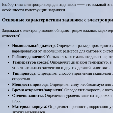
Выбор типа электропривода для задвижки ⸺ это важный этап 
особенности конструкции задвижки․
Основные характеристики задвижек с электропр
Задвижки с электроприводом обладают рядом важных характер
относятся⁚
Номинальный диаметр
⁚ Определяет размер проходного
варьироваться от небольших размеров для бытовых сис
Рабочее давление
⁚ Указывает максимальное давление, к
Температура среды
⁚ Определяет диапазон температур, 
уплотнительных элементов и других деталей задвижки․
Тип привода
⁚ Определяет способ управления задвижкой
скоростью․
Мощность привода
⁚ Определяет силу, необходимую для
Время открытия/закрытия
⁚ Определяет скорость, с ко
Степень защиты
⁚ Определяет уровень защиты задвижки 
IP65․
Материал корпуса
⁚ Определяет прочность, коррозионну
других материалов․