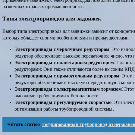
Применение задвижек с электроприводом позволяет повысить э
различных отраслях промышленности․
Типы электроприводов для задвижек
Выбор типа электропривода для задвижки зависит от конкретн
которых обладает своими особенностями и преимуществами․
Электроприводы с червячным редуктором
⁚ Это наибо
редуктор обеспечивает высокое передаточное число, что
Электроприводы с планетарным редуктором
⁚ Планета
редукторами; Они также отличаются более высоким КПД,
Электроприводы с прямоугольным редуктором
⁚ Этот 
редукторы обеспечивают высокую передаточную скорост
Электроприводы с электромагнитным тормозом
⁚ Это
высокими требованиями к безопасности․
Электроприводы с регулируемой скоростью
⁚ Эти элек
оптимизации работы трубопроводной системы․
Читать статью
Гофрированный трубопровод из нержавею