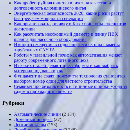
Как дробеструйная очистка влияет на качество и
долговечность алюминиевого литья
Энергетическая безопасность 2026: какие риски растут
быстрее, чем мощности генерации
Как организовать доставку в Казахстан: опыт экспертов
логистики
Как рассчитать необходимый диаметр и длину ПВХ
шланга для насосного оборудования
Импортозамещение в гидроэнергетике: опыт замены
зарубежных САУ ГА
Роботы у плавильной печи: как автоматизация меняет
работу современного литейного цеха
Из каких сталей делают пресс-формы и как выбрать
материал под ваш тираж
Фундамент на сваях: почему эта технология становится
выбором номер один для частного строительства
Семяныч про безопасность и типичные ошибки ухода за
садом в прохладном климате
Рубрики
Автоматические линии
(2 184)
Доменный процесс
(27)
Легкие металлы
(153)
Литейное оборудование
(2 346)