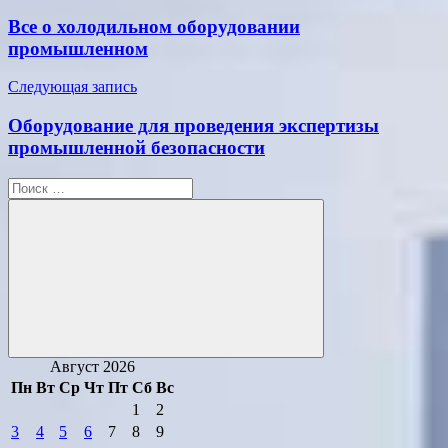
по
Все о холодильном оборудовании
записям
промышленном
Следующая запись
Оборудование для проведения экспертизы
промышленной безопасности
Поиск
для:
Поиск
Август 2026
Пн
Вт
Ср
Чт
Пт
Сб
Вс
1
2
3
4
5
6
7
8
9