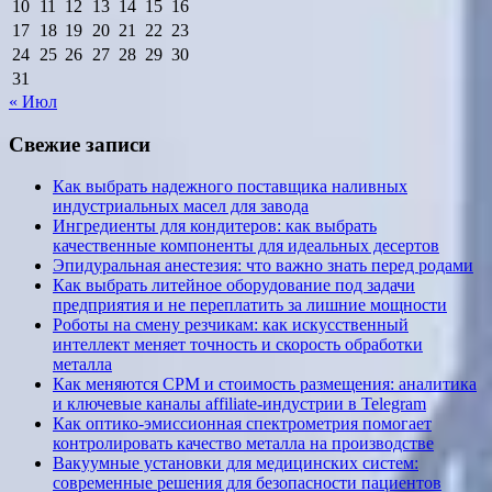
10
11
12
13
14
15
16
17
18
19
20
21
22
23
24
25
26
27
28
29
30
31
« Июл
Свежие записи
Как выбрать надежного поставщика наливных
индустриальных масел для завода
Ингредиенты для кондитеров: как выбрать
качественные компоненты для идеальных десертов
Эпидуральная анестезия: что важно знать перед родами
Как выбрать литейное оборудование под задачи
предприятия и не переплатить за лишние мощности
Роботы на смену резчикам: как искусственный
интеллект меняет точность и скорость обработки
металла
Как меняются CPM и стоимость размещения: аналитика
и ключевые каналы affiliate-индустрии в Telegram
Как оптико-эмиссионная спектрометрия помогает
контролировать качество металла на производстве
Вакуумные установки для медицинских систем:
современные решения для безопасности пациентов