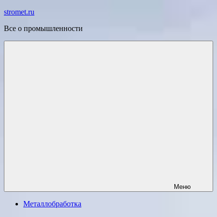
Перейти
stromet.ru
к
Все о промышленности
содержимому
Меню
Металлобработка