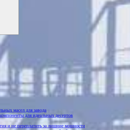
ьных масел для завода
 компоненты для идеальных десертов
тия и не переплатить за лишние мощности