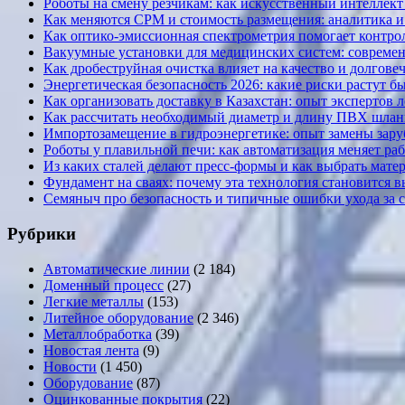
Роботы на смену резчикам: как искусственный интеллект 
Как меняются CPM и стоимость размещения: аналитика и к
Как оптико-эмиссионная спектрометрия помогает контрол
Вакуумные установки для медицинских систем: современ
Как дробеструйная очистка влияет на качество и долгов
Энергетическая безопасность 2026: какие риски растут б
Как организовать доставку в Казахстан: опыт экспертов 
Как рассчитать необходимый диаметр и длину ПВХ шланг
Импортозамещение в гидроэнергетике: опыт замены за
Роботы у плавильной печи: как автоматизация меняет ра
Из каких сталей делают пресс-формы и как выбрать мате
Фундамент на сваях: почему эта технология становится 
Семяныч про безопасность и типичные ошибки ухода за 
Рубрики
Автоматические линии
(2 184)
Доменный процесс
(27)
Легкие металлы
(153)
Литейное оборудование
(2 346)
Металлобработка
(39)
Новостая лента
(9)
Новости
(1 450)
Оборудование
(87)
Оцинкованные покрытия
(22)