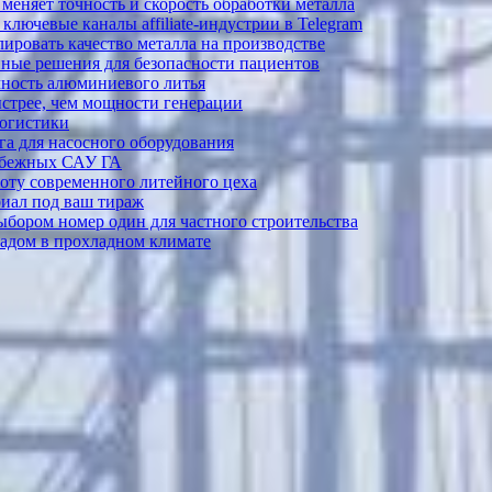
меняет точность и скорость обработки металла
лючевые каналы affiliate-индустрии в Telegram
ировать качество металла на производстве
ные решения для безопасности пациентов
ечность алюминиевого литья
ыстрее, чем мощности генерации
логистики
а для насосного оборудования
рубежных САУ ГА
боту современного литейного цеха
риал под ваш тираж
выбором номер один для частного строительства
садом в прохладном климате