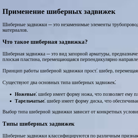
Применение шиберных задвижек
Шиберные задвижки ─ это незаменимые элементы трубопроводны
материалов.
Что такое шиберная задвижка?
Шиберная задвижка ─ это вид запорной арматуры, предназнач
плоская пластина, перемещающаяся перпендикулярно направл
Принцип работы шиберной задвижки прост⁚ шибер, перемещаяс
Существуют два основных типа шиберных задвижек⁚
Ножевые
⁚ шибер имеет форму ножа, что позволяет ему п
Тарельчатые
⁚ шибер имеет форму диска, что обеспечива
Выбор типа шиберной задвижки зависит от конкретных условий 
Типы шиберных задвижек
Шиберные задвижки классифицируются по различным признакам