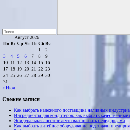
Поиск
Август 2026
Пн
Вт
Ср
Чт
Пт
Сб
Вс
1
2
3
4
5
6
7
8
9
10
11
12
13
14
15
16
17
18
19
20
21
22
23
24
25
26
27
28
29
30
31
« Июл
Свежие записи
Как выбрать надежного поставщика наливных индустриал
Ингредиенты для кондитеров: как выбрать качественные
Эпидуральная анестезия: что важно знать перед родами
Как выбрать литейное оборудование под задачи предприя