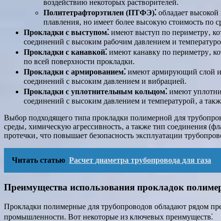
воздействию некоторых растворителей.
Политетрафторэтилен (ПТФЭ)⁚
обладает высокой 
плавления‚ но имеет более высокую стоимость по 
Прокладки с выступом⁚
имеют выступ по периметру‚ ко
соединений с высоким рабочим давлением и температуро
Прокладки с канавкой⁚
имеют канавку по периметру‚ ко
по всей поверхности прокладки.
Прокладки с армированием⁚
имеют армирующий слой из 
соединений с высоким давлением и вибрацией.
Прокладки с уплотнительным кольцом⁚
имеют уплотнит
соединений с высоким давлением и температурой‚ а так
Выбор подходящего типа прокладки полимерной для трубопрово
среды‚ химическую агрессивность‚ а также тип соединения (ф
протечки‚ что повышает безопасность эксплуатации трубопров
Читать статью
Расчет диаметра трубопровода для газа
Преимущества использования прокладок полим
Прокладки полимерные для трубопроводов обладают рядом пре
промышленности. Вот некоторые из ключевых преимуществ⁚