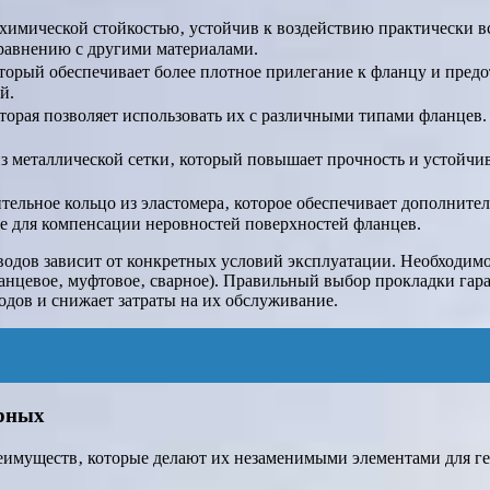
химической стойкостью‚ устойчив к воздействию практически вс
сравнению с другими материалами.
торый обеспечивает более плотное прилегание к фланцу и предо
й.
торая позволяет использовать их с различными типами фланцев
металлической сетки‚ который повышает прочность и устойчив
ельное кольцо из эластомера‚ которое обеспечивает дополните
же для компенсации неровностей поверхностей фланцев.
дов зависит от конкретных условий эксплуатации. Необходимо 
ланцевое‚ муфтовое‚ сварное). Правильный выбор прокладки га
одов и снижает затраты на их обслуживание.
ерных
имуществ‚ которые делают их незаменимыми элементами для ге