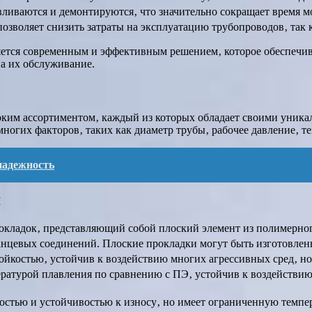
ливаются и демонтируются‚ что значительно сокращает время м
зволяет снизить затраты на эксплуатацию трубопроводов‚ так к
яется современным и эффективным решением‚ которое обеспечи
на их обслуживание.
ким ассортиментом‚ каждый из которых обладает своими уника
ногих факторов‚ таких как диаметр трубы‚ рабочее давление‚ те
 надежность
⁚
кладок‚ представляющий собой плоский элемент из полимерног
анцевых соединений. Плоские прокладки могут быть изготовлены
ойкостью‚ устойчив к воздействию многих агрессивных сред‚ н
ературой плавления по сравнению с ПЭ‚ устойчив к воздействию
остью и устойчивостью к износу‚ но имеет ограниченную темпе