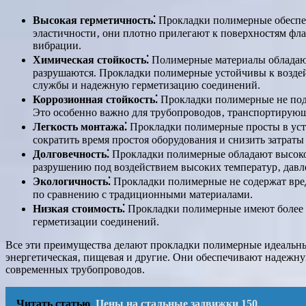
Высокая герметичность⁚
Прокладки полимерные обеспеч
эластичности‚ они плотно прилегают к поверхностям фл
вибрации.
Химическая стойкость⁚
Полимерные материалы обладают 
разрушаются. Прокладки полимерные устойчивы к воздей
службы и надежную герметизацию соединений.
Коррозионная стойкость⁚
Прокладки полимерные не подв
Это особенно важно для трубопроводов‚ транспортирующи
Легкость монтажа⁚
Прокладки полимерные просты в уста
сократить время простоя оборудования и снизить затрат
Долговечность⁚
Прокладки полимерные обладают высокой
разрушению под воздействием высоких температур‚ давл
Экологичность⁚
Прокладки полимерные не содержат вред
по сравнению с традиционными материалами.
Низкая стоимость⁚
Прокладки полимерные имеют более н
герметизации соединений.
Все эти преимущества делают прокладки полимерные идеальны
энергетическая‚ пищевая и другие. Они обеспечивают надежн
современных трубопроводов.
Читать статью
Цены на стальные задвижки 150