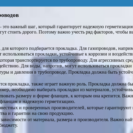
роводов
– это важный шаг‚ который гарантирует надежную герметизаци
огут стоить дорого. Поэтому важно учесть ряд факторов‚ чтобы
 для которого подбирается прокладка. Для газопроводов‚ напр
т использоваться прокладки‚ устойчивые к коррозии и воздейст
оторая транспортируется по трубопроводу. Для агрессивных сре
действию. Для воды‚ напротив‚ могут использоваться прокладки 
туры и давления в трубопроводе. Прокладка должна быть устойч
ся прокладка‚ также играет важную роль. Прокладка должна бы
имер‚ необходимо выбирать прокладки из материалов‚ устойчивы
вовать размеру и форме фланцев‚ к которым она крепится. Важ
 фланцам и надежную герметизацию.
звестных и проверенных производителей‚ которые гарантируют 
тва и гарантии на свою продукцию.
зависимости от материала‚ размера и производителя. Важно на
 бюджету.