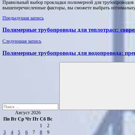
Правильный выбор прокладки полимерной для трубопроводов –
вышеперечисленные факторы‚ вы сможете выбрать оптимальную
Навигация
Предыдущая запись
по
Полимерные трубопроводы для теплотрасс: совре
записям
Следующая запись
Полимерные трубопроводы для водопровода: пре
Поиск
для:
Поиск
Август 2026
Пн
Вт
Ср
Чт
Пт
Сб
Вс
1
2
3
4
5
6
7
8
9