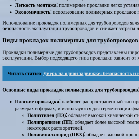
Легкость монтажа⁚
полимерные прокладки легко устанав
Экономичность⁚
использование полимерных прокладок по
Использование прокладок полимерных для трубопроводов явл
безопасность эксплуатации трубопроводов и снижает затраты 
Виды прокладок полимерных для трубопроводов
Прокладки полимерные для трубопроводов представлены широ
эксплуатации. Выбор подходящего типа прокладки зависит от м
Читать статью
Дверь на одной задвижке: безопасность и
Основные виды прокладок полимерных для трубопроводов
Плоские прокладки⁚
наиболее распространенный тип про
размерах и формах‚ и используются для герметизации фл
Полиэтилен (ПЭ)⁚
обладает высокой химической ст
Полипропилен (ПП)⁚
обладает более высокой темп
некоторых растворителей.
Поливинилхлорид (ПВХ)⁚
обладает высокой прочн