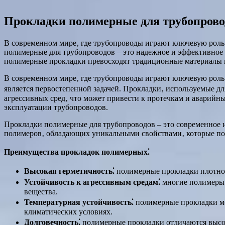
Прокладки полимерные для трубопровод
В современном мире‚ где трубопроводы играют ключевую роль 
полимерные для трубопроводов – это надежное и эффективное 
полимерные прокладки превосходят традиционные материалы п
В современном мире‚ где трубопроводы играют ключевую роль 
является первостепенной задачей. Прокладки‚ используемые д
агрессивных сред‚ что может привести к протечкам и аварий
эксплуатации трубопроводов.
Прокладки полимерные для трубопроводов – это современное 
полимеров‚ обладающих уникальными свойствами‚ которые по
Преимущества прокладок полимерных⁚
Высокая герметичность⁚
полимерные прокладки плотно 
Устойчивость к агрессивным средам⁚
многие полимеры 
вещества.
Температурная устойчивость⁚
полимерные прокладки мог
климатических условиях.
Долговечность⁚
полимерные прокладки отличаются высок