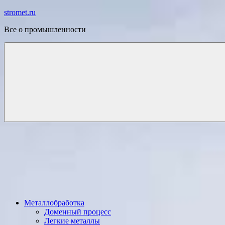
Перейти
stromet.ru
к
Все о промышленности
содержимому
Металлобработка
Доменный процесс
Легкие металлы