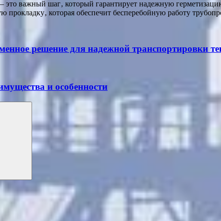
 это важный шаг‚ который гарантирует надежную герметизацию
 прокладку‚ которая обеспечит бесперебойную работу трубопро
менное решение для надежной транспортировки те
имущества и особенности