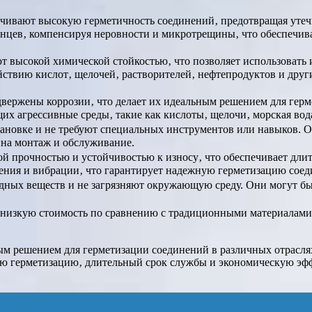
ивают высокую герметичность соединений‚ предотвращая утечк
анцев‚ компенсируя неровности и микротрещины‚ что обеспечи
высокой химической стойкостью‚ что позволяет использовать и
ствию кислот‚ щелочей‚ растворителей‚ нефтепродуктов и други
ержены коррозии‚ что делает их идеальным решением для гермет
х агрессивные среды‚ такие как кислоты‚ щелочи‚ морская вода
новке и не требуют специальных инструментов или навыков. О
ы на монтаж и обслуживание.
 прочностью и устойчивостью к износу‚ что обеспечивает дли
ения и вибрации‚ что гарантирует надежную герметизацию соед
ных веществ и не загрязняют окружающую среду. Они могут быт
изкую стоимость по сравнению с традиционными материалами‚
м решением для герметизации соединений в различных отраслях
ую герметизацию‚ длительный срок службы и экономическую эфф