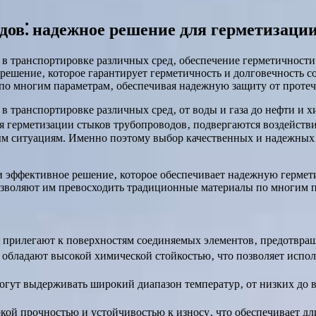
ов⁚ надежное решение для герметизаци
в транспортировке различных сред‚ обеспечение герметичности
решение‚ которое гарантирует герметичность и долговечность 
о многим параметрам‚ обеспечивая надежную защиту от протече
в транспортировке различных сред‚ от воды и газа до нефти и 
ля герметизации стыков трубопроводов‚ подвергаются воздейств
ным ситуациям. Именно поэтому выбор качественных и надежных
и эффективное решение‚ которое обеспечивает надежную гермет
зволяют им превосходить традиционные материалы по многим п
прилегают к поверхностям соединяемых элементов‚ предотвращ
обладают высокой химической стойкостью‚ что позволяет испол
ут выдерживать широкий диапазон температур‚ от низких до вы
ой прочностью и устойчивостью к износу‚ что обеспечивает дл