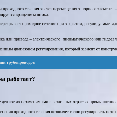
проходного сечения за счет перемещения запорного элемента –
улируется вращением штока․
перекрывает проходное сечение при закрытии‚ регулируемые зад
ка или привода – электрического‚ пневматического или гидравл
енным диапазоном регулирования‚ который зависит от конструк
ний трубопроводов
на работает?
е делают их незаменимыми в различных отраслях промышленнос
нения проходного сечения позволяет точно регулировать поток