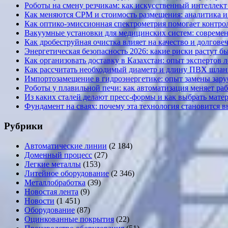
Роботы на смену резчикам: как искусственный интеллект 
Как меняются CPM и стоимость размещения: аналитика и к
Как оптико-эмиссионная спектрометрия помогает контрол
Вакуумные установки для медицинских систем: современ
Как дробеструйная очистка влияет на качество и долгов
Энергетическая безопасность 2026: какие риски растут б
Как организовать доставку в Казахстан: опыт экспертов 
Как рассчитать необходимый диаметр и длину ПВХ шланг
Импортозамещение в гидроэнергетике: опыт замены за
Роботы у плавильной печи: как автоматизация меняет ра
Из каких сталей делают пресс-формы и как выбрать мате
Фундамент на сваях: почему эта технология становится 
Рубрики
Автоматические линии
(2 184)
Доменный процесс
(27)
Легкие металлы
(153)
Литейное оборудование
(2 346)
Металлобработка
(39)
Новостая лента
(9)
Новости
(1 451)
Оборудование
(87)
Оцинкованные покрытия
(22)