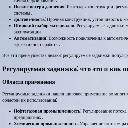
точного дозирования․
Низкие потери давления⁚
Благодаря конструкции‚ регул
системы․
Долговечность⁚
Прочная конструкция‚ устойчивость к к
Широкий выбор материалов⁚
Регулируемые задвижки мо
эксплуатации․
Автоматизация⁚
Возможность подключения к автоматичес
эффективность работы․
Все эти преимущества делают регулируемые задвижки популя
Регулируемая задвижка⁚ что это и как о
Области применения
Регулируемые задвижки нашли широкое применение во многих 
областей их использования⁚
Нефтегазовая промышленность⁚
Регулирование потока 
предприятиях․
Химическая промышленность⁚
Управление потоком раз