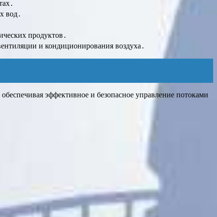
тах․
х вод․
тических продуктов․
 вентиляции и кондиционирования воздуха․
 обеспечивая эффективное и безопасное управление потоками