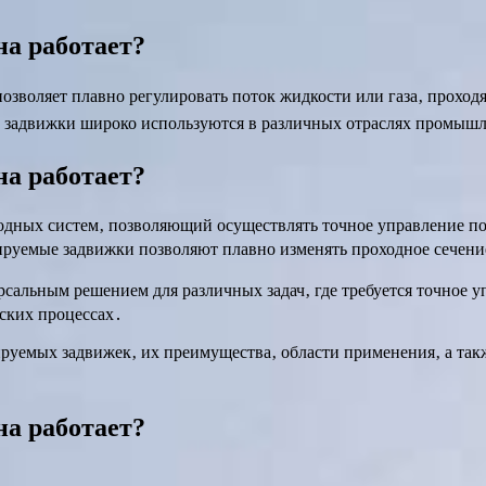
на работает?
позволяет плавно регулировать поток жидкости или газа‚ проход
 задвижки широко используются в различных отраслях промышле
на работает?
одных систем‚ позволяющий осуществлять точное управление по
руемые задвижки позволяют плавно изменять проходное сечение
альным решением для различных задач‚ где требуется точное уп
еских процессах․
ируемых задвижек‚ их преимущества‚ области применения‚ а та
на работает?