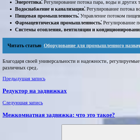
Энергетика⁚
Регулирование потока пара‚ воды и других 
Водоснабжение и канализация⁚
Регулирование потока во
Пищевая промышленность⁚
Управление потоком пищевы
Фармацевтическая промышленность⁚
Регулирование по
Системы отопления‚ вентиляции и кондиционировани
Читать статью
Оборудование для промышленного назна
Благодаря своей универсальности и надежности‚ регулируемые
различных сред․
Навигация
Предыдущая запись
по
Редуктор на задвижках
записям
Следующая запись
Межкомнатная задвижка: что это такое?
Поиск
для: