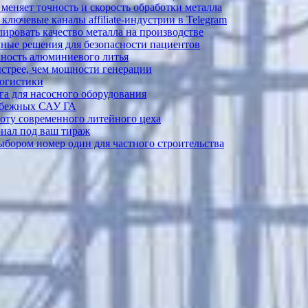
меняет точность и скорость обработки металла
лючевые каналы affiliate-индустрии в Telegram
ировать качество металла на производстве
ные решения для безопасности пациентов
ечность алюминиевого литья
ыстрее, чем мощности генерации
логистики
а для насосного оборудования
рубежных САУ ГА
боту современного литейного цеха
риал под ваш тираж
выбором номер один для частного строительства