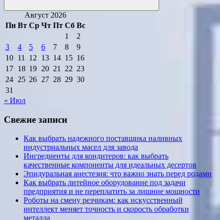
Поиск
Август 2026
Пн
Вт
Ср
Чт
Пт
Сб
Вс
1
2
3
4
5
6
7
8
9
10
11
12
13
14
15
16
17
18
19
20
21
22
23
24
25
26
27
28
29
30
31
« Июл
Свежие записи
Как выбрать надежного поставщика наливных
индустриальных масел для завода
Ингредиенты для кондитеров: как выбрать
качественные компоненты для идеальных десертов
Эпидуральная анестезия: что важно знать перед родами
Как выбрать литейное оборудование под задачи
предприятия и не переплатить за лишние мощности
Роботы на смену резчикам: как искусственный
интеллект меняет точность и скорость обработки
металла