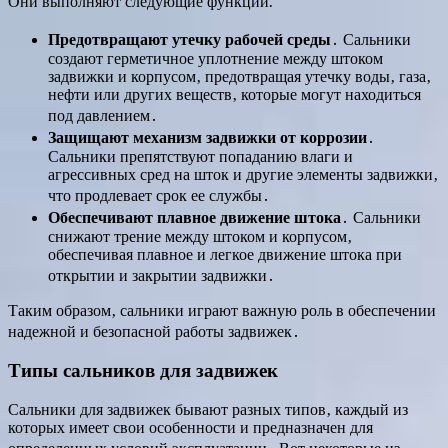
Они выполняют следующие функции⁚
Предотвращают утечку рабочей среды
․ Сальники
создают герметичное уплотнение между штоком
задвижки и корпусом‚ предотвращая утечку воды‚ газа‚
нефти или других веществ‚ которые могут находиться
под давлением․
Защищают механизм задвижки от коррозии
․
Сальники препятствуют попаданию влаги и
агрессивных сред на шток и другие элементы задвижки‚
что продлевает срок ее службы․
Обеспечивают плавное движение штока
․ Сальники
снижают трение между штоком и корпусом‚
обеспечивая плавное и легкое движение штока при
открытии и закрытии задвижки․
Таким образом‚ сальники играют важную роль в обеспечении
надежной и безопасной работы задвижек․
Типы сальников для задвижек
Сальники для задвижек бывают разных типов‚ каждый из
которых имеет свои особенности и предназначен для