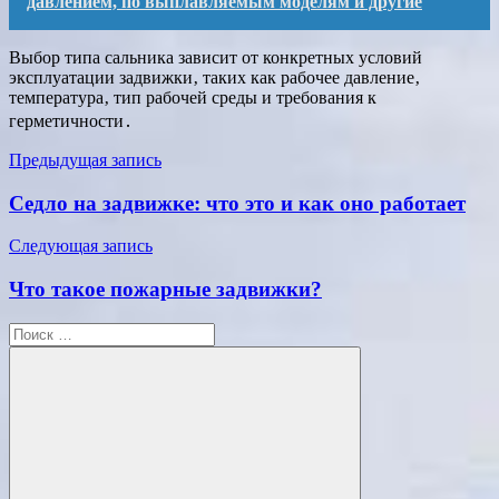
давлением, по выплавляемым моделям и другие
Выбор типа сальника зависит от конкретных условий
эксплуатации задвижки‚ таких как рабочее давление‚
температура‚ тип рабочей среды и требования к
герметичности․
Навигация
Предыдущая запись
по
Седло на задвижке: что это и как оно работает
записям
Следующая запись
Что такое пожарные задвижки?
Поиск
для: