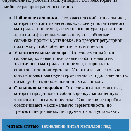
определенных условий эксплуатации․ Вот некоторые из
наиболее распространенных типов⁚
Набивные сальники
․ Это классический тип сальника‚
который состоит из нескольких слоев уплотнительного
материала‚ например‚ асбестового шнура‚ графитовой
ленты или фторопластового шнура․ Набивные
сальники просты в установке‚ но требуют регулярной
подтяжки‚ чтобы обеспечить герметичность․
Уплотнительные кольца
․ Это современный тип
сальника‚ который представляет собой кольцо из
эластичного материала‚ например‚ фторопласта‚
силикона или полиуретана․ Уплотнительные кольца
обеспечивают высокую герметичность и долговечность‚
но могут быть дороже набивных сальников․
Сальниковые коробки
․ Это сложный тип сальника‚
который представляет собой коробку‚ заполненную
уплотнительным материалом․ Сальниковые коробки
обеспечивают максимальную герметичность‚ но
требуют специальных инструментов для установки․
Читать статью
Технологии литья металлов: под