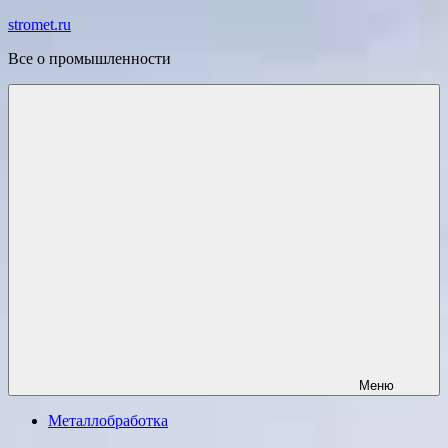
Перейти
stromet.ru
к
Все о промышленности
содержимому
Меню
Металлобработка