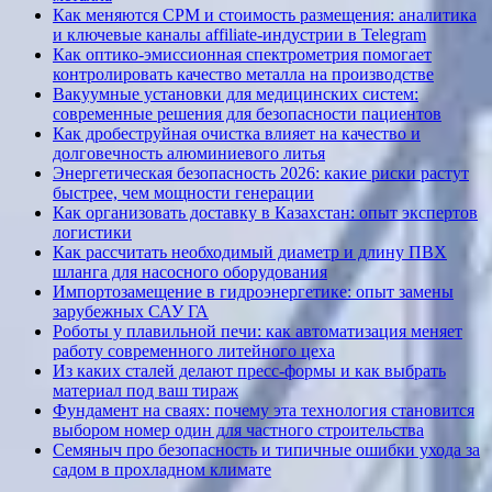
Как меняются CPM и стоимость размещения: аналитика
и ключевые каналы affiliate-индустрии в Telegram
Как оптико-эмиссионная спектрометрия помогает
контролировать качество металла на производстве
Вакуумные установки для медицинских систем:
современные решения для безопасности пациентов
Как дробеструйная очистка влияет на качество и
долговечность алюминиевого литья
Энергетическая безопасность 2026: какие риски растут
быстрее, чем мощности генерации
Как организовать доставку в Казахстан: опыт экспертов
логистики
Как рассчитать необходимый диаметр и длину ПВХ
шланга для насосного оборудования
Импортозамещение в гидроэнергетике: опыт замены
зарубежных САУ ГА
Роботы у плавильной печи: как автоматизация меняет
работу современного литейного цеха
Из каких сталей делают пресс-формы и как выбрать
материал под ваш тираж
Фундамент на сваях: почему эта технология становится
выбором номер один для частного строительства
Семяныч про безопасность и типичные ошибки ухода за
садом в прохладном климате