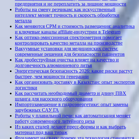
предприятия и не переплатить за лишние мощности
Роботы на смену резчикам: как искусственный
интеллект меняет точность и скорость обработки
металла
Как меняются CPM и стоимость размещения: аналитика
и ключевые каналы affiliate-индустрии в Telegram
Как оптико-эмиссионная спектрометрия помогает
контролировать качество металла на производстве
Вакуумные установки для медицинских систем:
современные решения для безопасности пациентов
Как дробеструйная очистка влияет на качество и
долговечность алюминиевого литья
Энергетическая безопасность 2026: какие риски растут
быстрее, чем мощности генерации
Как организовать доставку в Казахстан: опыт экспертов
логистики
Как рассчитать необходимый диаметр и длину ПВХ
шланга для насосного оборудования
Импортозамещение в гидроэнергетике: опыт замены
зарубежных САУ ГА
Роботы у плавильной печи: как автоматизация меняет
работу современного литейного цеха
Из каких сталей делают пресс-формы и как выбрать
материал под ваш тираж
Фундамент на сваях: почему эта технология становится