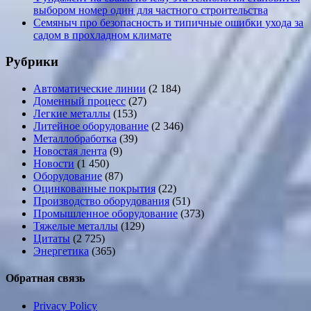
выбором номер один для частного строительства
Семяныч про безопасность и типичные ошибки ухода за
садом в прохладном климате
Рубрики
Автоматические линии
(2 184)
Доменный процесс
(27)
Легкие металлы
(153)
Литейное оборудование
(2 346)
Металлобработка
(39)
Новостая лента
(9)
Новости
(1 450)
Оборудование
(87)
Оцинкованные покрытия
(22)
Производство оборудования
(51)
Промышленное оборудование
(373)
Тяжелые металлы
(129)
Цитаты
(2 725)
Энергетика
(365)
Обратная связь
Privacy Policy