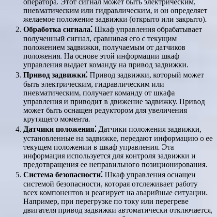
оператора. Этот сигнал может быть электрическим,
пневматическим или гидравлическим, и он определяет
желаемое положение задвижки (открыто или закрыто).
Обработка сигнала⁚
Шкаф управления обрабатывает
полученный сигнал, сравнивая его с текущим
положением задвижки, получаемым от датчиков
положения. На основе этой информации шкаф
управления выдает команду на привод задвижки.
Привод задвижки⁚
Привод задвижки, который может
быть электрическим, гидравлическим или
пневматическим, получает команду от шкафа
управления и приводит в движение задвижку. Привод
может быть оснащен редуктором для увеличения
крутящего момента.
Датчики положения⁚
Датчики положения задвижки,
установленные на задвижке, передают информацию о ее
текущем положении в шкаф управления. Эта
информация используется для контроля задвижки и
предотвращения ее неправильного позиционирования.
Система безопасности⁚
Шкаф управления оснащен
системой безопасности, которая отслеживает работу
всех компонентов и реагирует на аварийные ситуации.
Например, при перегрузке по току или перегреве
двигателя привод задвижки автоматически отключается,