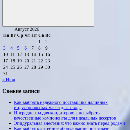
Поиск
Август 2026
Пн
Вт
Ср
Чт
Пт
Сб
Вс
1
2
3
4
5
6
7
8
9
10
11
12
13
14
15
16
17
18
19
20
21
22
23
24
25
26
27
28
29
30
31
« Июл
Свежие записи
Как выбрать надежного поставщика наливных
индустриальных масел для завода
Ингредиенты для кондитеров: как выбрать
качественные компоненты для идеальных десертов
Эпидуральная анестезия: что важно знать перед родами
Как выбрать литейное оборудование под задачи