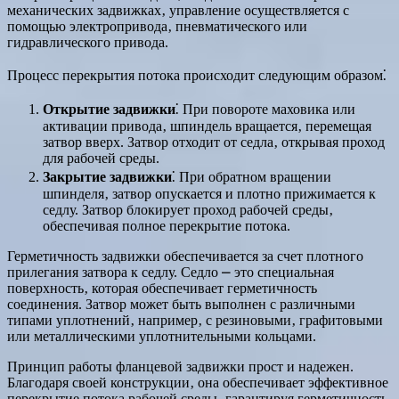
механических задвижках‚ управление осуществляется с
помощью электропривода‚ пневматического или
гидравлического привода.
Процесс перекрытия потока происходит следующим образом⁚
Открытие задвижки
⁚ При повороте маховика или
активации привода‚ шпиндель вращается‚ перемещая
затвор вверх. Затвор отходит от седла‚ открывая проход
для рабочей среды.
Закрытие задвижки
⁚ При обратном вращении
шпинделя‚ затвор опускается и плотно прижимается к
седлу. Затвор блокирует проход рабочей среды‚
обеспечивая полное перекрытие потока.
Герметичность задвижки обеспечивается за счет плотного
прилегания затвора к седлу. Седло ⎼ это специальная
поверхность‚ которая обеспечивает герметичность
соединения. Затвор может быть выполнен с различными
типами уплотнений‚ например‚ с резиновыми‚ графитовыми
или металлическими уплотнительными кольцами.
Принцип работы фланцевой задвижки прост и надежен.
Благодаря своей конструкции‚ она обеспечивает эффективное
перекрытие потока рабочей среды‚ гарантируя герметичность