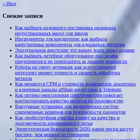
« Июл
Свежие записи
Как выбрать надежного поставщика наливных
индустриальных масел для завода
Ингредиенты для кондитеров: как выбрать
качественные компоненты для идеальных десертов
Эпидуральная анестезия: что важно знать перед родами
Как выбрать литейное оборудование под задачи
предприятия и не переплатить за лишние мощности
Роботы на смену резчикам: как искусственный
интеллект меняет точность и скорость обработки
металла
Как меняются CPM и стоимость размещения: аналитика
и ключевые каналы affiliate-индустрии в Telegram
Как оптико-эмиссионная спектрометрия помогает
контролировать качество металла на производстве
Вакуумные установки для медицинских систем:
современные решения для безопасности пациентов
Как дробеструйная очистка влияет на качество и
долговечность алюминиевого литья
Энергетическая безопасность 2026: какие риски растут
быстрее, чем мощности генерации