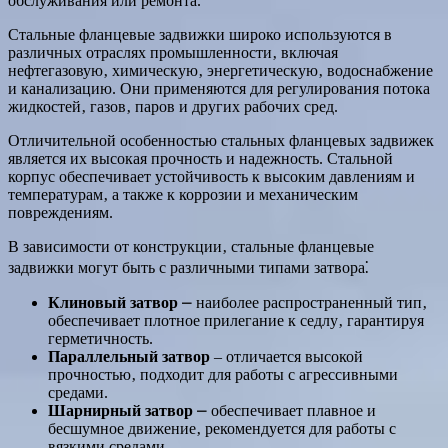
обслуживания или ремонта.
Стальные фланцевые задвижки широко используются в
различных отраслях промышленности‚ включая
нефтегазовую‚ химическую‚ энергетическую‚ водоснабжение
и канализацию. Они применяются для регулирования потока
жидкостей‚ газов‚ паров и других рабочих сред.
Отличительной особенностью стальных фланцевых задвижек
является их высокая прочность и надежность. Стальной
корпус обеспечивает устойчивость к высоким давлениям и
температурам‚ а также к коррозии и механическим
повреждениям.
В зависимости от конструкции‚ стальные фланцевые
задвижки могут быть с различными типами затвора⁚
Клиновый затвор
⎼ наиболее распространенный тип‚
обеспечивает плотное прилегание к седлу‚ гарантируя
герметичность.
Параллельный затвор
‒ отличается высокой
прочностью‚ подходит для работы с агрессивными
средами.
Шарнирный затвор
⎼ обеспечивает плавное и
бесшумное движение‚ рекомендуется для работы с
вязкими средами.