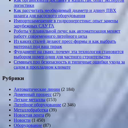
Как организовать доставку в Казахстан: опыт экспертов
логистики
Как рассчитать необходимый диаметр и длину ПВХ
шланга для насосного оборудования
Импортозамещение в гидроэнергетике: опыт замены
зарубежных САУ ГА
Роботы у плавильной печи: как автоматизация меняет
работу современного литейного цеха
Из каких сталей делают пресс-формы и как выбрать
материал под ваш тираж
Фундамент на сваях: почему эта технология становится
выбором номер один для частного строительства
Семяныч про безопасность и типичные ошибки ухода за
садом в прохладном климате
Рубрики
Автоматические линии
(2 184)
Доменный процесс
(27)
Легкие металлы
(153)
Литейное оборудование
(2 346)
Металлобработка
(39)
Новостая лента
(9)
Новости
(1 450)
Оборудование
(87)