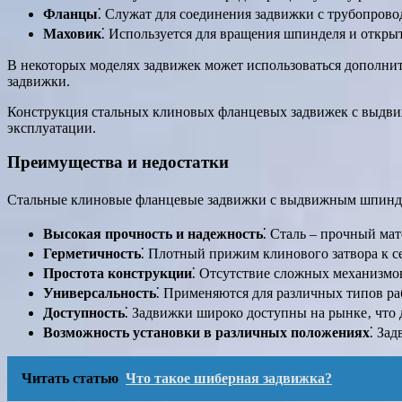
Фланцы
⁚ Служат для соединения задвижки с трубопрово
Маховик
⁚ Используется для вращения шпинделя и откры
В некоторых моделях задвижек может использоваться дополнит
задвижки.
Конструкция стальных клиновых фланцевых задвижек с выдвиж
эксплуатации.
Преимущества и недостатки
Стальные клиновые фланцевые задвижки с выдвижным шпиндел
Высокая прочность и надежность
⁚ Сталь – прочный мат
Герметичность
⁚ Плотный прижим клинового затвора к с
Простота конструкции
⁚ Отсутствие сложных механизмов
Универсальность
⁚ Применяются для различных типов раб
Доступность
⁚ Задвижки широко доступны на рынке‚ что 
Возможность установки в различных положениях
⁚ За
Читать статью
Что такое шиберная задвижка?