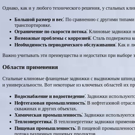
Однако‚ как и у любого технического решения‚ у стальных к
Большой размер и вес
⁚ По сравнению с другими типами
транспортировке.
Ограничение по скорости потока
⁚ Клиновые задвижки н
Возможные проблемы с коррозией
⁚ Сталь подвержена 
Необходимость периодического обслуживания
⁚ Как и 
Важно учитывать эти преимущества и недостатки при выборе 
Области применения
Стальные клиновые фланцевые задвижки с выдвижным шпиндел
и универсальности. Вот некоторые из ключевых областей их п
Водоснабжение и водоотведение
⁚ Задвижки используютс
Нефтегазовая промышленность
⁚ В нефтегазовой отрас
скважинах и других объектах.
Химическая промышленность
⁚ Задвижки используются
Теплоэнергетика
⁚ В теплоэнергетике задвижки применяю
Пищевая промышленность
⁚ В пищевой промышленности
потока различных пищевых продуктов.