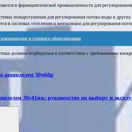
няются в фармацевтической промышленности для регулирования 
истемах пожаротушения для регулирования потока воды и других
ся в системах отопления и вентиляции для регулирования поток
азопроводов и газового оборудования
стики должны подбираться в соответствии с требованиями конк
м шпинделем 30ч6бр
делем 30с41нж: руководство по выбору и экспл