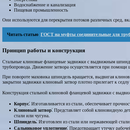
Водоснабжение и канализация
Пищевая промышленность
Они используются для перекрытия потоков различных сред‚ вкл
Читать статью
ГОСТ на муфты соединительные для тру
Принцип работы и конструкция
Стальные клиновые фланцевые задвижки с выдвижным шпиндел
трубопровода. Движение затвора осуществляется при помощи 
При повороте маховика шпиндель вращается‚ выдвигая клинов
закрытии задвижки клиновый затвор плотно прилегает к седлу
Конструкция стальной клиновой фланцевой задвижки с выдви
Корпус
⁚ Изготавливается из стали‚ обеспечивает прочно
Клиновый затвор
⁚ Представляет собой клиновидную дет
стали или чугуна.
Шпиндель
⁚ Изготовлен из стали или нержавеющей стали
Сальниковое уплотнение
⁚ Предотвращает утечку рабочей