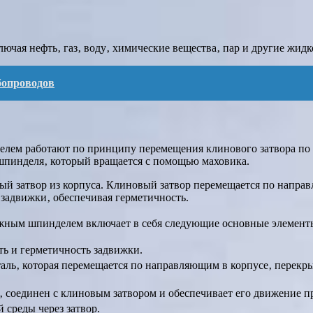
ючая нефть‚ газ‚ воду‚ химические вещества‚ пар и другие жидк
бопроводов
ем работают по принципу перемещения клинового затвора по 
шпинделя‚ который вращается с помощью маховика.
ый затвор из корпуса. Клиновый затвор перемещается по напра
 задвижки‚ обеспечивая герметичность.
жным шпинделем включает в себя следующие основные элемент
сть и герметичность задвижки.
аль‚ которая перемещается по направляющим в корпусе‚ перекры
‚ соединен с клиновым затвором и обеспечивает его движение 
 среды через затвор.