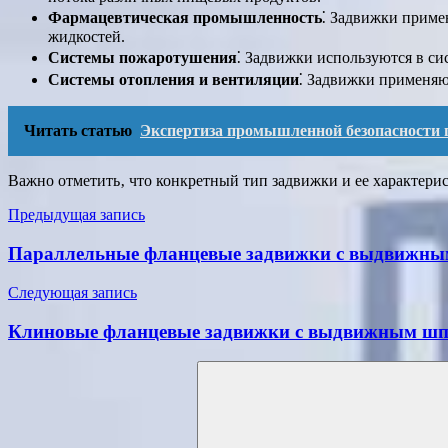
Фармацевтическая промышленность
⁚ Задвижки приме
жидкостей.
Системы пожаротушения
⁚ Задвижки используются в с
Системы отопления и вентиляции
⁚ Задвижки применяют
Читать статью
Экспертиза промышленной безопасности г
Важно отметить‚ что конкретный тип задвижки и ее характери
Навигация
Предыдущая запись
по
Параллельные фланцевые задвижки с выдвижны
записям
Следующая запись
Клиновые фланцевые задвижки с выдвижным шпин
Поиск
для: