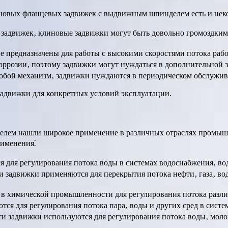
линовых фланцевых задвижек с выдвижным шпинделем есть и нек
 задвижек‚ клиновые задвижки могут быть довольно громоздкими
е предназначены для работы с высокими скоростями потока рабо
коррозии‚ поэтому задвижки могут нуждаться в дополнительной 
любой механизм‚ задвижки нуждаются в периодическом обслужив
задвижки для конкретных условий эксплуатации.
ем нашли широкое применение в различных отраслях промышле
рименения⁚
я для регулирования потока воды в системах водоснабжения‚ вод
ли задвижки применяются для перекрытия потока нефти‚ газа‚ во
 в химической промышленности для регулирования потока разли
тся для регулирования потока пара‚ воды и других сред в систе
 задвижки используются для регулирования потока воды‚ молока