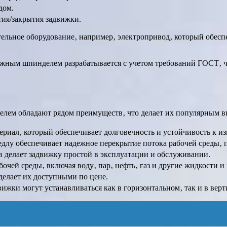
дом.
тия/закрытия задвижки.
ельное оборудование‚ например‚ электропривод‚ который обесп
ным шпинделем разрабатывается с учетом требований ГОСТ‚ чт
ем обладают рядом преимуществ‚ что делает их популярным в
ериал‚ который обеспечивает долговечность и устойчивость к из
едлу обеспечивает надежное перекрытие потока рабочей среды‚ 
 делает задвижку простой в эксплуатации и обслуживании.
очей среды‚ включая воду‚ пар‚ нефть‚ газ и другие жидкости и 
делает их доступными по цене.
движки могут устанавливаться как в горизонтальном‚ так и в ве