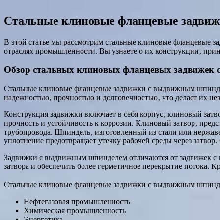
Стальные клиновые фланцевые задвиж
В этой статье мы рассмотрим стальные клиновые фланцевые 
отраслях промышленности. Вы узнаете о их конструкции‚ принц
Обзор стальных клиновых фланцевых задвижек
Стальные клиновые фланцевые задвижки с выдвижным шпинделе
надежностью‚ прочностью и долговечностью‚ что делает их н
Конструкция задвижки включает в себя корпус‚ клиновый затв
прочность и устойчивость к коррозии. Клиновый затвор‚ пред
трубопровода. Шпиндель‚ изготовленный из стали или нержав
уплотнение предотвращает утечку рабочей среды через затвор
Задвижки с выдвижным шпинделем отличаются от задвижек с н
затвора и обеспечить более герметичное перекрытие потока. 
Стальные клиновые фланцевые задвижки с выдвижным шпиндел
Нефтегазовая промышленность
Химическая промышленность
Энергетика