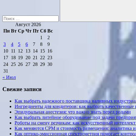
Поиск
Август 2026
Пн
Вт
Ср
Чт
Пт
Сб
Вс
1
2
3
4
5
6
7
8
9
10
11
12
13
14
15
16
17
18
19
20
21
22
23
24
25
26
27
28
29
30
31
« Июл
Свежие записи
Как выбрать надежного поставщика наливных индустриал
Ингредиенты для кондитеров: как выбрать качественные
Эпидуральная анестезия: что важно знать перед родами
Как выбрать литейное оборудование под задачи предприя
Роботы на смену резчикам: как искусственный интеллект 
Как меняются CPM и стоимость размещения: аналитика и к
Как оптико-эмиссионная спектрометрия помогает контрол