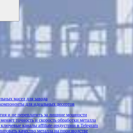
ьных масел для завода
 компоненты для идеальных десертов
тия и не переплатить за лишние мощности
меняет точность и скорость обработки металла
лючевые каналы affiliate-индустрии в Telegram
ировать качество металла на производстве