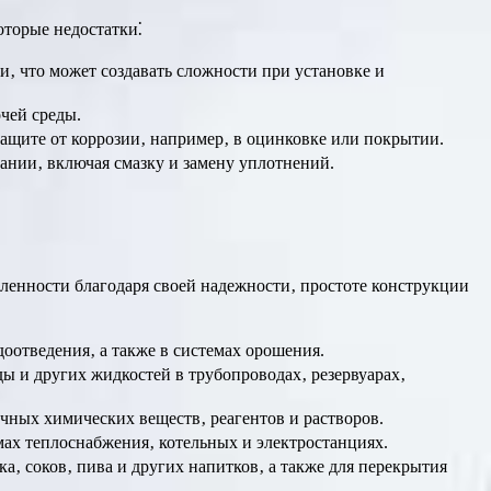
оторые недостатки⁚
‚ что может создавать сложности при установке и
чей среды.
защите от коррозии‚ например‚ в оцинковке или покрытии.
ании‚ включая смазку и замену уплотнений.
нности благодаря своей надежности‚ простоте конструкции
оотведения‚ а также в системах орошения.
ды и других жидкостей в трубопроводах‚ резервуарах‚
чных химических веществ‚ реагентов и растворов.
мах теплоснабжения‚ котельных и электростанциях.
‚ соков‚ пива и других напитков‚ а также для перекрытия