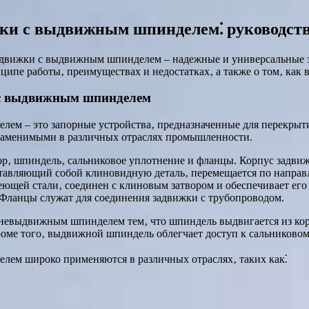
ки с выдвижным шпинделем⁚ руководств
задвижки с выдвижным шпинделем – надежные и универсальные 
ипе работы‚ преимуществах и недостатках‚ а также о том‚ как 
 с выдвижным шпинделем
м – это запорные устройства‚ предназначенные для перекрытия
езаменимыми в различных отраслях промышленности.
ор‚ шпиндель‚ сальниковое уплотнение и фланцы. Корпус задвиж
ставляющий собой клиновидную деталь‚ перемещается по направ
еющей стали‚ соединен с клиновым затвором и обеспечивает ег
. Фланцы служат для соединения задвижки с трубопроводом.
евыдвижным шпинделем тем‚ что шпиндель выдвигается из корп
Кроме того‚ выдвижной шпиндель облегчает доступ к сальниково
ем широко применяются в различных отраслях‚ таких как⁚