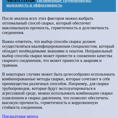
Читать статью
Полимерные трубопроводы:
надежность и эффективность
После анализа всех этих факторов можно выбрать
оптимальный способ сварки‚ который обеспечит
максимальную прочность‚ герметичность и долговечность
соединения.
Важно отметить‚ что выбор способа сварки должен
осуществляться квалифицированным специалистом‚ который
обладает необходимыми знаниями и опытом. Неправильный
выбор способа сварки может привести к снижению качества
сварного соединения‚ что может привести к авариям и
травмам.
В некоторых случаях может быть целесообразно использовать
комбинированные методы сварки‚ которые сочетают в себе
преимущества различных способов. Например‚ для сварки
трубопроводов‚ которые будут эксплуатироваться в
агрессивной среде‚ можно использовать комбинацию сварки
плавлением и сварки давлением‚ что позволит обеспечить
высокую прочность‚ герметичность и коррозионную
стойкость соединения.
Навигация
Предыдущая запись