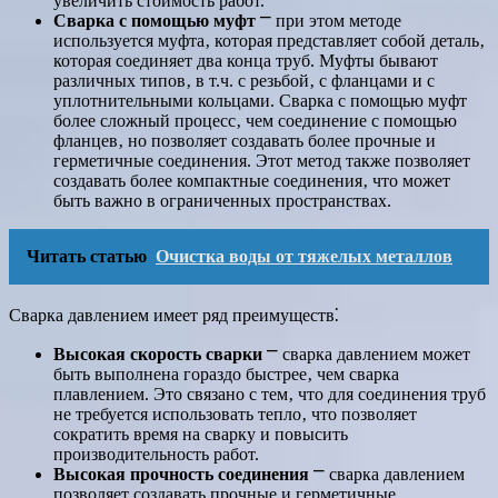
увеличить стоимость работ.
Сварка с помощью муфт
⎻ при этом методе
используется муфта‚ которая представляет собой деталь‚
которая соединяет два конца труб. Муфты бывают
различных типов‚ в т.ч. с резьбой‚ с фланцами и с
уплотнительными кольцами. Сварка с помощью муфт
более сложный процесс‚ чем соединение с помощью
фланцев‚ но позволяет создавать более прочные и
герметичные соединения. Этот метод также позволяет
создавать более компактные соединения‚ что может
быть важно в ограниченных пространствах.
Читать статью
Очистка воды от тяжелых металлов
Сварка давлением имеет ряд преимуществ⁚
Высокая скорость сварки
⎻ сварка давлением может
быть выполнена гораздо быстрее‚ чем сварка
плавлением. Это связано с тем‚ что для соединения труб
не требуется использовать тепло‚ что позволяет
сократить время на сварку и повысить
производительность работ.
Высокая прочность соединения
⎻ сварка давлением
позволяет создавать прочные и герметичные