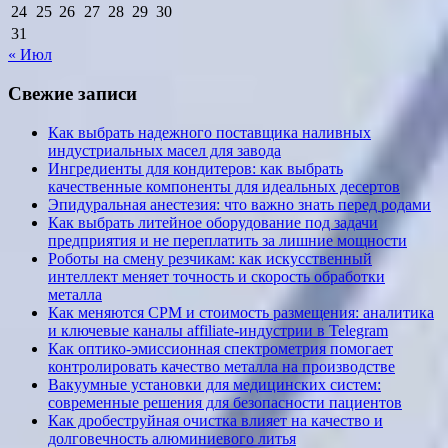
24
25
26
27
28
29
30
31
« Июл
Свежие записи
Как выбрать надежного поставщика наливных
индустриальных масел для завода
Ингредиенты для кондитеров: как выбрать
качественные компоненты для идеальных десертов
Эпидуральная анестезия: что важно знать перед родами
Как выбрать литейное оборудование под задачи
предприятия и не переплатить за лишние мощности
Роботы на смену резчикам: как искусственный
интеллект меняет точность и скорость обработки
металла
Как меняются CPM и стоимость размещения: аналитика
и ключевые каналы affiliate-индустрии в Telegram
Как оптико-эмиссионная спектрометрия помогает
контролировать качество металла на производстве
Вакуумные установки для медицинских систем:
современные решения для безопасности пациентов
Как дробеструйная очистка влияет на качество и
долговечность алюминиевого литья