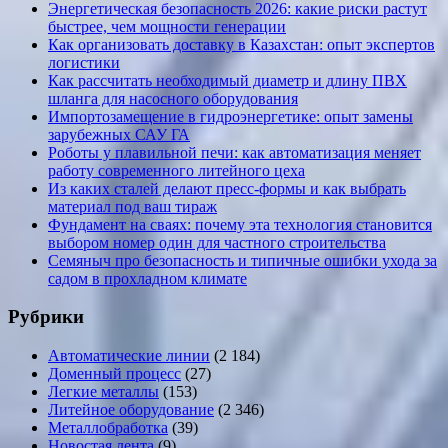
Энергетическая безопасность 2026: какие риски растут
быстрее, чем мощности генерации
Как организовать доставку в Казахстан: опыт экспертов
логистики
Как рассчитать необходимый диаметр и длину ПВХ
шланга для насосного оборудования
Импортозамещение в гидроэнергетике: опыт замены
зарубежных САУ ГА
Роботы у плавильной печи: как автоматизация меняет
работу современного литейного цеха
Из каких сталей делают пресс-формы и как выбрать
материал под ваш тираж
Фундамент на сваях: почему эта технология становится
выбором номер один для частного строительства
Семяныч про безопасность и типичные ошибки ухода за
садом в прохладном климате
Рубрики
Автоматические линии
(2 184)
Доменный процесс
(27)
Легкие металлы
(153)
Литейное оборудование
(2 346)
Металлобработка
(39)
Новостая лента
(9)