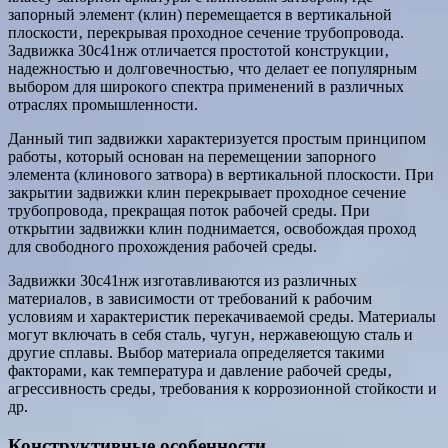
запорный элемент (клин) перемещается в вертикальной
плоскости‚ перекрывая проходное сечение трубопровода.
Задвижка 30с41нж отличается простотой конструкции‚
надежностью и долговечностью‚ что делает ее популярным
выбором для широкого спектра применений в различных
отраслях промышленности.
Данный тип задвижки характеризуется простым принципом
работы‚ который основан на перемещении запорного
элемента (клинового затвора) в вертикальной плоскости. При
закрытии задвижки клин перекрывает проходное сечение
трубопровода‚ прекращая поток рабочей среды. При
открытии задвижки клин поднимается‚ освобождая проход
для свободного прохождения рабочей среды.
Задвижки 30с41нж изготавливаются из различных
материалов‚ в зависимости от требований к рабочим
условиям и характеристик перекачиваемой среды. Материалы
могут включать в себя сталь‚ чугун‚ нержавеющую сталь и
другие сплавы. Выбор материала определяется такими
факторами‚ как температура и давление рабочей среды‚
агрессивность среды‚ требования к коррозионной стойкости и
др.
Конструктивные особенности