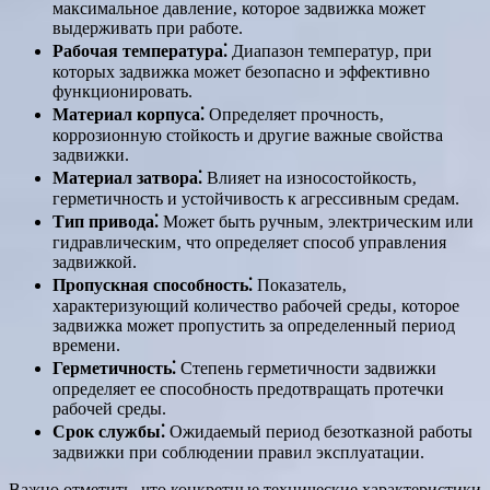
максимальное давление‚ которое задвижка может
выдерживать при работе.
Рабочая температура⁚
Диапазон температур‚ при
которых задвижка может безопасно и эффективно
функционировать.
Материал корпуса⁚
Определяет прочность‚
коррозионную стойкость и другие важные свойства
задвижки.
Материал затвора⁚
Влияет на износостойкость‚
герметичность и устойчивость к агрессивным средам.
Тип привода⁚
Может быть ручным‚ электрическим или
гидравлическим‚ что определяет способ управления
задвижкой.
Пропускная способность⁚
Показатель‚
характеризующий количество рабочей среды‚ которое
задвижка может пропустить за определенный период
времени.
Герметичность⁚
Степень герметичности задвижки
определяет ее способность предотвращать протечки
рабочей среды.
Срок службы⁚
Ожидаемый период безотказной работы
задвижки при соблюдении правил эксплуатации.
Важно отметить‚ что конкретные технические характеристики