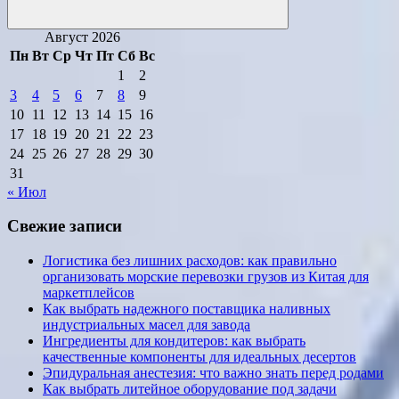
Поиск
Август 2026
Пн
Вт
Ср
Чт
Пт
Сб
Вс
1
2
3
4
5
6
7
8
9
10
11
12
13
14
15
16
17
18
19
20
21
22
23
24
25
26
27
28
29
30
31
« Июл
Свежие записи
Логистика без лишних расходов: как правильно
организовать морские перевозки грузов из Китая для
маркетплейсов
Как выбрать надежного поставщика наливных
индустриальных масел для завода
Ингредиенты для кондитеров: как выбрать
качественные компоненты для идеальных десертов
Эпидуральная анестезия: что важно знать перед родами
Как выбрать литейное оборудование под задачи