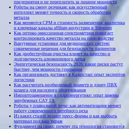
предприятия и не переплатить за лишние мощности
Роботы на смену резчикам: как искусственный
интеллект меняет точность и скорость обработки
металла
Как меняются CPM и стоимость размещения: аналитика
и ключевые каналы affiliate-индустрии в Telegram
Как оптико-эмиссионная спектрометрия помогает
контролировать качество металла на производстве
Вакуумные установки для медицинских систем:
современные решения для безопасности пациентов
Как дробеструйная очистка влияет на качество и
долговечность алюминиевого литья
Энергетическая безопасность 2026: какие риски растут
быстрее, чем мощности генерации
Как организовать доставку в Казахстан: опыт экспертов
логистики
Как рассчитать необходимый диаметр и длину ПВХ
шланга для насосного оборудования
Импортозамещение в гидроэнергетике: опыт замены
зарубежных САУ ГА
Роботы у плавильной печи: как автоматизация меняет
работу современного литейного цеха
Из каких сталей делают пресс-формы и как выбрать
материал под ваш тираж
Фундамент на сваях: почему эта технология становится