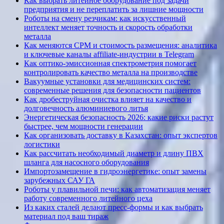
Как выбрать литейное оборудование под задачи
предприятия и не переплатить за лишние мощности
Роботы на смену резчикам: как искусственный
интеллект меняет точность и скорость обработки
металла
Как меняются CPM и стоимость размещения: аналитика
и ключевые каналы affiliate-индустрии в Telegram
Как оптико-эмиссионная спектрометрия помогает
контролировать качество металла на производстве
Вакуумные установки для медицинских систем:
современные решения для безопасности пациентов
Как дробеструйная очистка влияет на качество и
долговечность алюминиевого литья
Энергетическая безопасность 2026: какие риски растут
быстрее, чем мощности генерации
Как организовать доставку в Казахстан: опыт экспертов
логистики
Как рассчитать необходимый диаметр и длину ПВХ
шланга для насосного оборудования
Импортозамещение в гидроэнергетике: опыт замены
зарубежных САУ ГА
Роботы у плавильной печи: как автоматизация меняет
работу современного литейного цеха
Из каких сталей делают пресс-формы и как выбрать
материал под ваш тираж