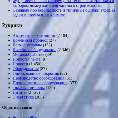
Фундамент на сваях: почему эта технология становится
выбором номер один для частного строительства
Семяныч про безопасность и типичные ошибки ухода за
садом в прохладном климате
Рубрики
Автоматические линии
(2 184)
Доменный процесс
(27)
Легкие металлы
(153)
Литейное оборудование
(2 346)
Металлобработка
(39)
Новостая лента
(9)
Новости
(1 450)
Оборудование
(87)
Оцинкованные покрытия
(22)
Производство оборудования
(51)
Промышленное оборудование
(373)
Тяжелые металлы
(129)
Цитаты
(2 725)
Энергетика
(365)
Обратная связь
Privacy Policy