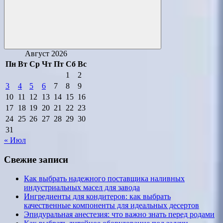
Поиск
Август 2026
Пн
Вт
Ср
Чт
Пт
Сб
Вс
1
2
3
4
5
6
7
8
9
10
11
12
13
14
15
16
17
18
19
20
21
22
23
24
25
26
27
28
29
30
31
« Июл
Свежие записи
Как выбрать надежного поставщика наливных
индустриальных масел для завода
Ингредиенты для кондитеров: как выбрать
качественные компоненты для идеальных десертов
Эпидуральная анестезия: что важно знать перед родами