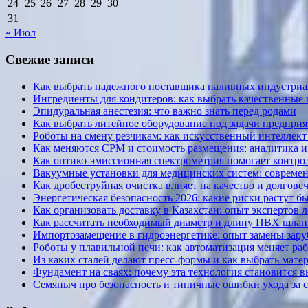
24
25
26
27
28
29
30
31
« Июл
Свежие записи
Как выбрать надежного поставщика наливных индустриал
Ингредиенты для кондитеров: как выбрать качественные
Эпидуральная анестезия: что важно знать перед родами
Как выбрать литейное оборудование под задачи предприя
Роботы на смену резчикам: как искусственный интеллект 
Как меняются CPM и стоимость размещения: аналитика и к
Как оптико-эмиссионная спектрометрия помогает контрол
Вакуумные установки для медицинских систем: современ
Как дробеструйная очистка влияет на качество и долгов
Энергетическая безопасность 2026: какие риски растут б
Как организовать доставку в Казахстан: опыт экспертов 
Как рассчитать необходимый диаметр и длину ПВХ шланг
Импортозамещение в гидроэнергетике: опыт замены за
Роботы у плавильной печи: как автоматизация меняет ра
Из каких сталей делают пресс-формы и как выбрать мате
Фундамент на сваях: почему эта технология становится 
Семяныч про безопасность и типичные ошибки ухода за 