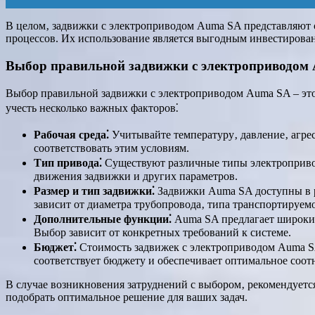
В целом‚ задвижки с электроприводом Auma SA представляют 
процессов. Их использование является выгодным инвестирова
Выбор правильной задвижки с электроприводом
Выбор правильной задвижки с электроприводом Auma SA – это
учесть несколько важных факторов⁚
Рабочая среда⁚
Учитывайте температуру‚ давление‚ агрес
соответствовать этим условиям.
Тип привода⁚
Существуют различные типы электропривод
движения задвижки и других параметров.
Размер и тип задвижки⁚
Задвижки Auma SA доступны в ра
зависит от диаметра трубопровода‚ типа транспортируем
Дополнительные функции⁚
Auma SA предлагает широкий
Выбор зависит от конкретных требований к системе.
Бюджет⁚
Стоимость задвижек с электроприводом Auma SA
соответствует бюджету и обеспечивает оптимальное соот
В случае возникновения затруднений с выбором‚ рекомендует
подобрать оптимальное решение для ваших задач.