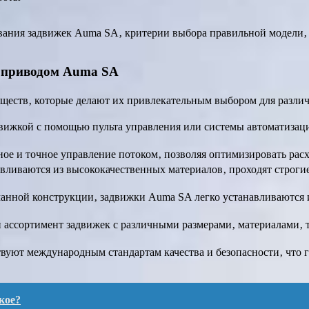
ания задвижек Auma SA‚ критерии выбора правильной модели‚ 
роприводом Auma SA
еств‚ которые делают их привлекательным выбором для различ
вижкой с помощью пульта управления или системы автоматизаци
ое и точное управление потоком‚ позволяя оптимизировать расх
ливаются из высококачественных материалов‚ проходят строги
анной конструкции‚ задвижки Auma SA легко устанавливаются и
ассортимент задвижек с различными размерами‚ материалами‚ 
уют международным стандартам качества и безопасности‚ что г
кое?