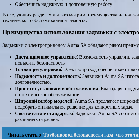
Обеспечить надежную и долговечную работу
В следующих разделах мы рассмотрим преимущества использов
технического обслуживания и ремонта.
Преимущества использования задвижки с элект
Задвижки с электроприводом Auma SA обладают рядом преимущ
Дистанционное управление⁚
Возможность управлять зад
повысить безопасность.
Точная регулировка⁚
Электропривод обеспечивает плавн
Надежность и долговечность⁚
Задвижки Auma SA изготав
долговечностью.
Простота установки и обслуживания⁚
Благодаря продум
на техническое обслуживание.
Широкий выбор моделей⁚
Auma SA предлагает широкий 
подобрать оптимальное решение для конкретных задач.
Соответствие стандартам⁚
Задвижки Auma SA соответств
различных отраслей.
Читать статью
Трубопровод безопасности газа: что это та