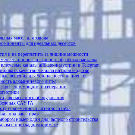
ьных масел для завода
 компоненты для идеальных десертов
тия и не переплатить за лишние мощности
меняет точность и скорость обработки металла
лючевые каналы affiliate-индустрии в Telegram
ировать качество металла на производстве
ные решения для безопасности пациентов
ечность алюминиевого литья
ыстрее, чем мощности генерации
логистики
а для насосного оборудования
рубежных САУ ГА
боту современного литейного цеха
риал под ваш тираж
выбором номер один для частного строительства
садом в прохладном климате