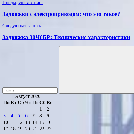
Навигация
Предыдущая запись
по
Задвижки с электроприводом: что это такое?
записям
Следующая запись
Задвижка 30Ч6БР: Технические характеристики
Поиск
для:
Поиск
Август 2026
Пн
Вт
Ср
Чт
Пт
Сб
Вс
1
2
3
4
5
6
7
8
9
10
11
12
13
14
15
16
17
18
19
20
21
22
23