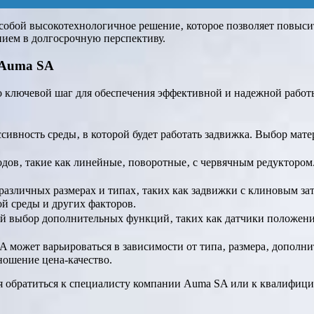
собой высокотехнологичное решение‚ которое позволяет повыси
нием в долгосрочную перспективу.
 Auma SA
 ключевой шаг для обеспечения эффективной и надежной работ
сивность среды‚ в которой будет работать задвижка. Выбор мат
ов‚ такие как линейные‚ поворотные‚ с червячным редуктором. 
зличных размерах и типах‚ таких как задвижки с клиновым зат
ой среды и других факторов.
 выбор дополнительных функций‚ таких как датчики положени
 может варьироваться в зависимости от типа‚ размера‚ дополн
ношение цена-качество.
ся обратиться к специалисту компании Auma SA или к квалифи