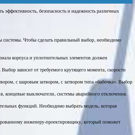
ть эффективность‚ безопасность и надежность различных
ы системы. Чтобы сделать правильный выбор‚ необходимо
ериала корпуса и уплотнительных элементов должен
Выбор зависит от требуемого крутящего момента‚ скорости
вором‚ с шаровым затвором‚ с затвором типа «бабочка». Выбор
я‚ концевые выключатели‚ системы аварийного отключения.
ительных функций. Необходимо выбрать модель‚ которая
цированному инженеру-проектировщику‚ который поможет