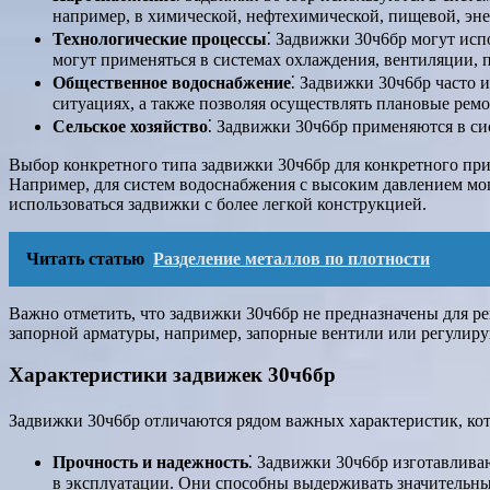
например, в химической, нефтехимической, пищевой, эне
Технологические процессы
⁚ Задвижки 30ч6бр могут исп
могут применяться в системах охлаждения, вентиляции, п
Общественное водоснабжение
⁚ Задвижки 30ч6бр часто 
ситуациях, а также позволяя осуществлять плановые рем
Сельское хозяйство
⁚ Задвижки 30ч6бр применяются в си
Выбор конкретного типа задвижки 30ч6бр для конкретного при
Например, для систем водоснабжения с высоким давлением мог
использоваться задвижки с более легкой конструкцией.
Читать статью
Разделение металлов по плотности
Важно отметить, что задвижки 30ч6бр не предназначены для ре
запорной арматуры, например, запорные вентили или регулир
Характеристики задвижек 30ч6бр
Задвижки 30ч6бр отличаются рядом важных характеристик, ко
Прочность и надежность
⁚ Задвижки 30ч6бр изготавливаю
в эксплуатации. Они способны выдерживать значительны