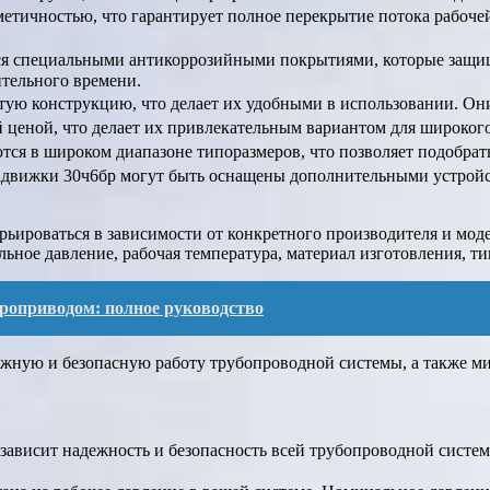
метичностью, что гарантирует полное перекрытие потока рабоче
я специальными антикоррозийными покрытиями, которые защища
ительного времени.
тую конструкцию, что делает их удобными в использовании. Они
 ценой, что делает их привлекательным вариантом для широкого
тся в широком диапазоне типоразмеров, что позволяет подобрат
Задвижки 30ч6бр могут быть оснащены дополнительными устройс
арьироваться в зависимости от конкретного производителя и мо
льное давление, рабочая температура, материал изготовления, т
роприводом: полное руководство
жную и безопасную работу трубопроводной системы, а также м
й зависит надежность и безопасность всей трубопроводной систе