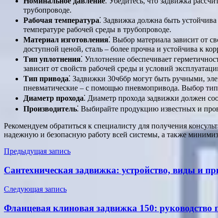
Номинальное давление
⁚ Убедитесь, что задвижка рассч
трубопроводе.
Рабочая температура
⁚ Задвижка должна быть устойчива 
температуре рабочей среды в трубопроводе.
Материал изготовления
⁚ Выбор материала зависит от с
доступной ценой, сталь – более прочна и устойчива к к
Тип уплотнения
⁚ Уплотнение обеспечивает герметичнос
зависит от свойств рабочей среды и условий эксплуатаци
Тип привода
⁚ Задвижки 30ч6бр могут быть ручными, эл
пневматические – с помощью пневмопривода. Выбор типа
Диаметр прохода
⁚ Диаметр прохода задвижки должен соо
Производитель
⁚ Выбирайте продукцию известных и пров
Рекомендуем обратиться к специалисту для получения консул
надежную и безопасную работу всей системы, а также миними
Навигация
Предыдущая запись
по
Сантехническая задвижка: устройство, виды и п
записям
Следующая запись
Фланцевая клиновая задвижка 150: руководство