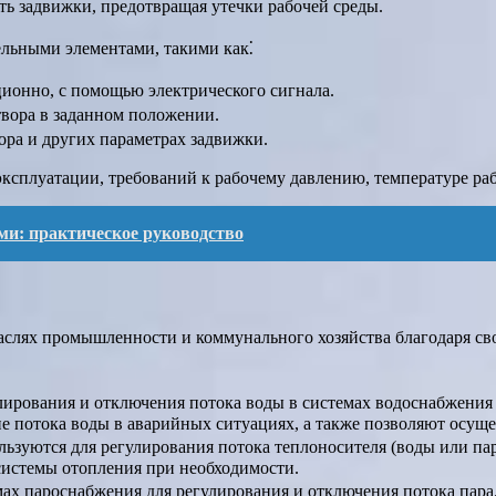
ть задвижки, предотвращая утечки рабочей среды.
льными элементами, такими как⁚
ционно, с помощью электрического сигнала.
твора в заданном положении.
ра и других параметрах задвижки.
эксплуатации, требований к рабочему давлению, температуре раб
ми: практическое руководство
слях промышленности и коммунального хозяйства благодаря сво
улирования и отключения потока воды в системах водоснабжени
 потока воды в аварийных ситуациях, а также позволяют осуще
ользуются для регулирования потока теплоносителя (воды или п
системы отопления при необходимости.
емах пароснабжения для регулирования и отключения потока пар