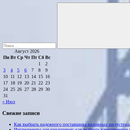
Поиск
для:
Поиск
Август 2026
Пн
Вт
Ср
Чт
Пт
Сб
Вс
1
2
3
4
5
6
7
8
9
10
11
12
13
14
15
16
17
18
19
20
21
22
23
24
25
26
27
28
29
30
31
« Июл
Свежие записи
Как выбрать надежного поставщика наливных индустриал
Ингредиенты для кондитеров: как выбрать качественные