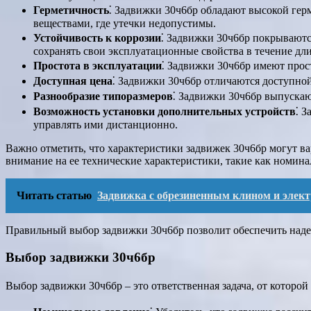
Герметичность
⁚ Задвижки 30ч6бр обладают высокой гер
веществами, где утечки недопустимы.
Устойчивость к коррозии
⁚ Задвижки 30ч6бр покрываютс
сохранять свои эксплуатационные свойства в течение дл
Простота в эксплуатации
⁚ Задвижки 30ч6бр имеют прос
Доступная цена
⁚ Задвижки 30ч6бр отличаются доступной
Разнообразие типоразмеров
⁚ Задвижки 30ч6бр выпускаю
Возможность установки дополнительных устройств
⁚ 
управлять ими дистанционно.
Важно отметить, что характеристики задвижек 30ч6бр могут в
внимание на ее технические характеристики, такие как номина
Читать статью
Задвижка с обрезиненным клином и элект
Правильный выбор задвижки 30ч6бр позволит обеспечить наде
Выбор задвижки 30ч6бр
Выбор задвижки 30ч6бр – это ответственная задача, от которо