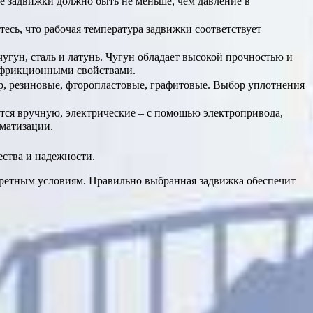
ие задвижки должно быть не меньше, чем давление в
тесь, что рабочая температура задвижки соответствует
чугун, сталь и латунь. Чугун обладает высокой прочностью и
нтифрикционными свойствами.
р, резиновые, фторопластовые, графитовые. Выбор уплотнения
тся вручную, электрические – с помощью электропривода,
оматизации.
ства и надежности.
кретным условиям. Правильно выбранная задвижка обеспечит