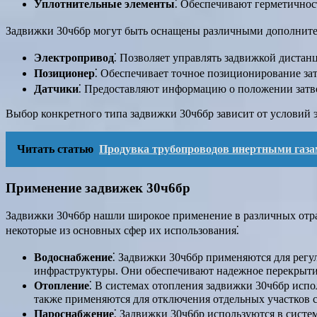
Уплотнительные элементы
⁚ Обеспечивают герметичнос
Задвижки 30ч6бр могут быть оснащены различными дополните
Электропривод
⁚ Позволяет управлять задвижкой дистан
Позиционер
⁚ Обеспечивает точное позиционирование за
Датчики
⁚ Предоставляют информацию о положении затво
Выбор конкретного типа задвижки 30ч6бр зависит от условий 
Читать статью
Продувка трубопроводов инертными газа
Применение задвижек 30ч6бр
Задвижки 30ч6бр нашли широкое применение в различных отра
некоторые из основных сфер их использования⁚
Водоснабжение
⁚ Задвижки 30ч6бр применяются для рег
инфраструктуры. Они обеспечивают надежное перекрытие
Отопление
⁚ В системах отопления задвижки 30ч6бр исп
также применяются для отключения отдельных участков 
Пароснабжение
⁚ Задвижки 30ч6бр используются в сист