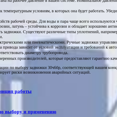
итана на рабочее давление в вашей системе. Номинальное давлен
к температурным условиям, в которых она будет работать. Убеди
войств рабочей среды. Для воды и пара чаще всего используются 
оррозии, латунь – устойчива к коррозии и обладает хорошими а
ть задвижки. Существуют различные типы уплотнений, наприме
и.
ектрическими или пневматическими. Ручные задвижки управляю
 привода зависит от условий эксплуатации и требований к авт
тветствовать диаметру трубопровода.
еренных производителей, которые предоставляют гарантию каче
ьтации по выбору задвижки 30ч6бр, соответствующей вашим кон
зирует риски возникновения аварийных ситуаций.
ринцип работы
 по выбору и применению