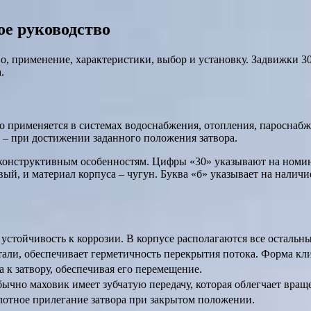
ое руководство
во, применение, характеристики, выбор и установку. Задвижки
.
о применяется в системах водоснабжения, отопления, пароснаб
 – при достижении заданного положения затвора.
 конструктивным особенностям. Цифры «30» указывают на номи
вый, и материал корпуса – чугун. Буква «б» указывает на налич
и устойчивость к коррозии. В корпусе располагаются все остальн
тали, обеспечивает герметичность перекрытия потока. Форма кли
 к затвору, обеспечивая его перемещение.
бычно маховик имеет зубчатую передачу, которая облегчает вра
плотное прилегание затвора при закрытом положении.