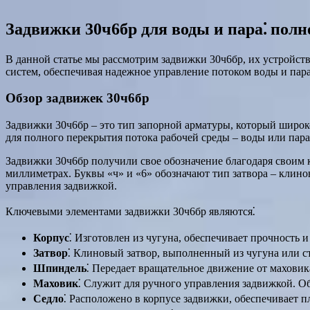
Задвижки 30ч6бр для воды и пара⁚ полн
В данной статье мы рассмотрим задвижки 30ч6бр, их устройст
систем, обеспечивая надежное управление потоком воды и пара
Обзор задвижек 30ч6бр
Задвижки 30ч6бр – это тип запорной арматуры, который широк
для полного перекрытия потока рабочей среды – воды или пара
Задвижки 30ч6бр получили свое обозначение благодаря своим
миллиметрах. Буквы «ч» и «6» обозначают тип затвора – клино
управления задвижкой.
Ключевыми элементами задвижки 30ч6бр являются⁚
Корпус
⁚ Изготовлен из чугуна, обеспечивает прочность 
Затвор
⁚ Клиновый затвор, выполненный из чугуна или с
Шпиндель
⁚ Передает вращательное движение от маховика
Маховик
⁚ Служит для ручного управления задвижкой. О
Седло
⁚ Расположено в корпусе задвижки, обеспечивает 