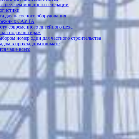
ыстрее, чем мощности генерации
логистики
а для насосного оборудования
рубежных САУ ГА
боту современного литейного цеха
риал под ваш тираж
выбором номер один для частного строительства
садом в прохладном климате
ся чаще всего