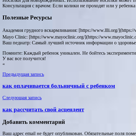
Носилки для новорожденных: Использование носилки может по
Консультация с врачом: Если колики не проходят или у ребенка 
Полезные Ресурсы
Академия грудного вскармливания: [https://www.llli.org/](htt
Mayo Clinic: [https://www.mayoclinic.org/](https://www.mayocl
Ваш педиатр: Самый лучший источник информации о здоровье 
Помните: Каждый ребенок уникален. Не бойтесь экспериментир
У вас все получится!
«
Навигация
Предыдущая запись
по
как оплачивается больничный с ребенком
записям
Следующая запись
как рассчитать свой асцендент
Добавить комментарий
Ваш адрес email не будет опубликован.
Обязательные поля пом