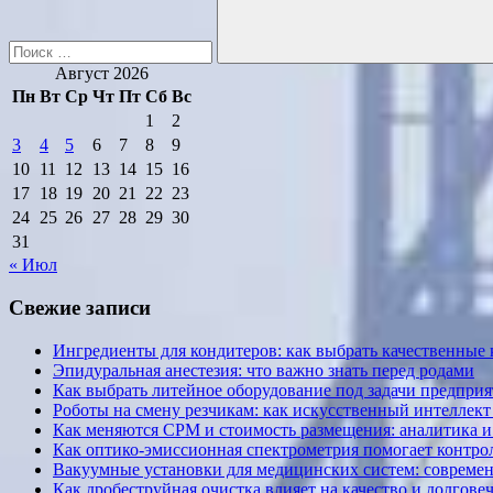
Поиск
Август 2026
Пн
Вт
Ср
Чт
Пт
Сб
Вс
1
2
3
4
5
6
7
8
9
10
11
12
13
14
15
16
17
18
19
20
21
22
23
24
25
26
27
28
29
30
31
« Июл
Свежие записи
Ингредиенты для кондитеров: как выбрать качественные
Эпидуральная анестезия: что важно знать перед родами
Как выбрать литейное оборудование под задачи предприя
Роботы на смену резчикам: как искусственный интеллект 
Как меняются CPM и стоимость размещения: аналитика и к
Как оптико-эмиссионная спектрометрия помогает контрол
Вакуумные установки для медицинских систем: современ
Как дробеструйная очистка влияет на качество и долгов