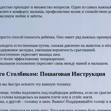
радостью приходит и множество вопросов. Один из самых важных
о ключ к комфорту малыша, профилактике колик и спокойствию р
максимум любви и заботы.
просто способ поносить ребенка. Оно имеет ряд важных преиму
ходить естественным путем, снижая давление на животик и обл
одержимое желудка, уменьшая вероятность срыгиваний.
 постепенно укрепляет мышцы шеи.
ет более эффективному пищеварению.
тикальном положении укрепляет связь между мамой и малышом.
го Столбиком: Пошаговая Инструкция
 и вы быстро освоите эту важную технику:
отенце, чтобы подложить под подбородок ребенка, если он срыгне
 голова находилась на вашем плече или в сгибе локтя.
, а другой – головку и шею. Важно! Поддерживайте голову и ше
вотик опирался на вашу руку. Угол наклона должен быть примерн