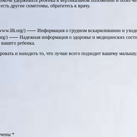
мочь удерживать ребенка в вертикальном положении и облегчи
есть другие симптомы, обратитесь к врачу.
ps://www.llli.org/) ⸺ Информация о грудном вскармливании и ухо
inic.org/) ⸺ Надежная информация о здоровье и медицинских сост
вашего ребенка.
овать и находить то, что лучше всего подходит вашему малышу.
ечены
*