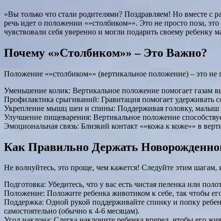
«Вы только что стали родителями? Поздравляем! Но вместе с 
речь идет о положении «»столбиком»». Это не просто поза, эт
чувствовали себя уверенно и могли подарить своему ребенку 
Почему «»Столбиком»» – Это Важно?
Положение «»столбиком»» (вертикальное положение) – это не 
Уменьшение колик: Вертикальное положение помогает газам вы
Профилактика срыгиваний: Гравитация помогает удерживать с
Укрепление мышц шеи и спины: Поддерживая головку, малыш
Улучшение пищеварения: Вертикальное положение способству
Эмоциональная связь: Близкий контакт «»кожа к коже»» в вер
Как Правильно Держать Новорожденно
Не волнуйтесь, это проще, чем кажется! Следуйте этим шагам,
Подготовка: Убедитесь, что у вас есть чистая пеленка или пол
Положение: Положите ребенка животиком к себе, так чтобы его
Поддержка: Одной рукой поддерживайте спинку и попку ребенка
самостоятельно (обычно к 4-6 месяцам).
Угол наклона: Слегка наклоните ребенка вперед, чтобы его жи