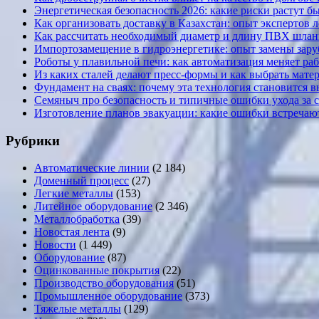
Энергетическая безопасность 2026: какие риски растут б
Как организовать доставку в Казахстан: опыт экспертов 
Как рассчитать необходимый диаметр и длину ПВХ шланг
Импортозамещение в гидроэнергетике: опыт замены за
Роботы у плавильной печи: как автоматизация меняет ра
Из каких сталей делают пресс-формы и как выбрать мате
Фундамент на сваях: почему эта технология становится 
Семяныч про безопасность и типичные ошибки ухода за 
Изготовление планов эвакуации: какие ошибки встречают
Рубрики
Автоматические линии
(2 184)
Доменный процесс
(27)
Легкие металлы
(153)
Литейное оборудование
(2 346)
Металлобработка
(39)
Новостая лента
(9)
Новости
(1 449)
Оборудование
(87)
Оцинкованные покрытия
(22)
Производство оборудования
(51)
Промышленное оборудование
(373)
Тяжелые металлы
(129)