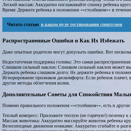
Легкий массаж: Аккуратно поглаживайте спинку ребенка круг
Время: Держите ребенка в положении «»столбиком»» в течение
Читать статью
в каком пуле тестирования спортсмен
Распространенные Ошибки и Как Их Избежать
Даже опытные родители могут допускать ошибки. Вот нескольк
Недостаточная поддержка головы: Это самая распространенная 
Слишком сильный наклон: Слишком сильный наклон может вызв
Держать ребенка слишком долго: Не держите ребенка в положе
Игнорирование признаков дискомфорта: Если ребенок плачет, 
другие методы облегчения колик.
Дополнительные Советы для Спокойствия Мал
Помимо правильного положения «»столбиком»», есть и другие 
Теплый компресс: Приложите теплую (не горячую!) пеленку к 
Массаж животика: Аккуратно массируйте животик ребенка кру
Велосипедные движения ножками: Аккуратно сгибайте и разги