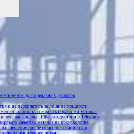
 компоненты для идеальных десертов
тия и не переплатить за лишние мощности
меняет точность и скорость обработки металла
лючевые каналы affiliate-индустрии в Telegram
ировать качество металла на производстве
ные решения для безопасности пациентов
ечность алюминиевого литья