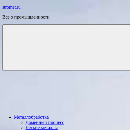
Перейти
stromet.ru
к
Все о промышленности
содержимому
Металлобработка
Доменный процесс
Легкие металлы