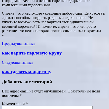
Подкормка: Весной и осенью сирень подкармливают
комплексными удобрениями.
Сирень – это настоящее украшение любого сада. Ее красота и
аромат способны подарить радость и вдохновение. Не
упустите возможность насладиться этой удивительной
весенней королевой! И помните, сирень – это не просто
растение, это целая история, полная символизма и красоты.
«
Навигация
Предыдущая запись
по
как варить перловую крупу
записям
Следующая запись
как сделать моцареллу
Добавить комментарий
Ваш адрес email не будет опубликован.
Обязательные поля
помечены
*
Комментарий
*