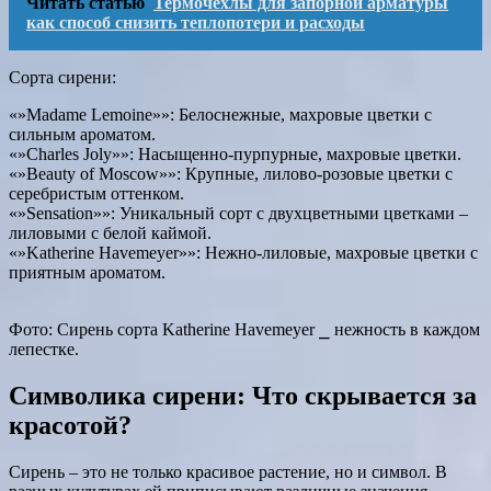
Читать статью
Термочехлы для запорной арматуры
как способ снизить теплопотери и расходы
Сорта сирени:
«»Madame Lemoine»»: Белоснежные, махровые цветки с
сильным ароматом.
«»Charles Joly»»: Насыщенно-пурпурные, махровые цветки.
«»Beauty of Moscow»»: Крупные, лилово-розовые цветки с
серебристым оттенком.
«»Sensation»»: Уникальный сорт с двухцветными цветками –
лиловыми с белой каймой.
«»Katherine Havemeyer»»: Нежно-лиловые, махровые цветки с
приятным ароматом.
Фото: Сирень сорта Katherine Havemeyer ⎯ нежность в каждом
лепестке.
Символика сирени: Что скрывается за
красотой?
Сирень – это не только красивое растение, но и символ. В