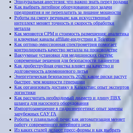
Эпидуральная анестезия: что важно знать перед родами
Как выбрать литейное оборудование под задачи
предприятия и не переплатить за лишние мощности
Роботы на смену резчикам: как искусственный
интеллект меняет точность и скорость обработки
металла
Как меняются CPM и стоимость размещения: аналитика
и ключевые каналы affiliate-индустрии в Telegram
Как оптико-эмиссионная спектрометрия помогает
контролировать качество металла на производстве
Вакуумные установки для медицинских систем:
современные решения для безопасности пациентов
Как дробеструйная очистка влияет на качество и
долговечность алюминиевого литья
Энергетическая безопасность 2026: какие риски растут
быстрее, чем мощности генерации
Как организовать доставку в Казахстан: опыт экспертов
логистики
Как рассчитать необходимый диаметр и длину ПВХ
шланга для насосного оборудования
Импортозамещение в гидроэнергетике: опыт замены
зарубежных САУ ГА
Роботы у плавильной печи: как автоматизация меняет
работу современного литейного цеха
Из каких сталей делают пресс-формы и как выбрать