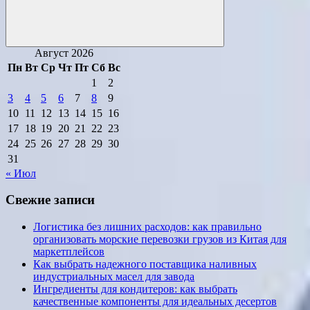
Поиск
Август 2026
Пн
Вт
Ср
Чт
Пт
Сб
Вс
1
2
3
4
5
6
7
8
9
10
11
12
13
14
15
16
17
18
19
20
21
22
23
24
25
26
27
28
29
30
31
« Июл
Свежие записи
Логистика без лишних расходов: как правильно
организовать морские перевозки грузов из Китая для
маркетплейсов
Как выбрать надежного поставщика наливных
индустриальных масел для завода
Ингредиенты для кондитеров: как выбрать
качественные компоненты для идеальных десертов