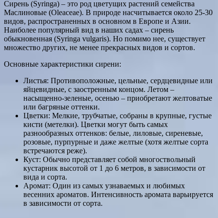
Сирень (Syringa) – это род цветущих растений семейства
Маслиновые (Oleaceae). В природе насчитывается около 25-30
видов, распространенных в основном в Европе и Азии.
Наиболее популярный вид в наших садах – сирень
обыкновенная (Syringa vulgaris). Но помимо нее, существует
множество других, не менее прекрасных видов и сортов.
Основные характеристики сирени:
Листья: Противоположные, цельные, сердцевидные или
яйцевидные, с заостренным концом. Летом –
насыщенно-зеленые, осенью – приобретают желтоватые
или багряные оттенки.
Цветки: Мелкие, трубчатые, собраны в крупные, густые
кисти (метелки). Цветки могут быть самых
разнообразных оттенков: белые, лиловые, сиреневые,
розовые, пурпурные и даже желтые (хотя желтые сорта
встречаются реже).
Куст: Обычно представляет собой многоствольный
кустарник высотой от 1 до 6 метров, в зависимости от
вида и сорта.
Аромат: Один из самых узнаваемых и любимых
весенних ароматов. Интенсивность аромата варьируется
в зависимости от сорта.