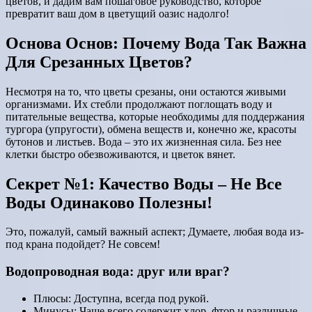
цветов, и дадим вам пошаговое руководство, которое
превратит ваш дом в цветущий оазис надолго!
Основа Основ: Почему Вода Так Важна
Для Срезанных Цветов?
Несмотря на то, что цветы срезаны, они остаются живыми
организмами. Их стебли продолжают поглощать воду и
питательные вещества, которые необходимы для поддержания
тургора (упругости), обмена веществ и, конечно же, красоты
бутонов и листьев. Вода – это их жизненная сила. Без нее
клетки быстро обезвоживаются, и цветок вянет.
Секрет №1: Качество Воды – Не Все
Воды Одинаково Полезны!
Это, пожалуй, самый важный аспект; Думаете, любая вода из-
под крана подойдет? Не совсем!
Водопроводная вода: друг или враг?
Плюсы: Доступна, всегда под рукой.
Минусы: Чаще всего содержит хлор, фтор и различные