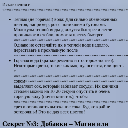
Исключения и
«»»»»»»»»»»»»»»»»»»»»»»»»»»»»»»»»»»»»»»»»»»»»»»»»»»»»»»
Теплая (не горячая!) вода: Для сильно обезвоженных
цветов, например, роз с поникшими бутонами.
Молекулы теплой воды движутся быстрее и легче
проникают в стебли, помогая цветку быстрее
«»»»»»»»»»»»»»»»»»»»»»»»»»»»»»»»»»»»»»»»»»»»»»»»»»
Однако не оставляйте их в теплой воде надолго,
переставьте в прохладную после
«»»»»»»»»»»»»»»»»»»»»»»»»»»»»»»»»»»»»»»»»»»»»»»»»»
Горячая вода (кратковременно и с осторожностью):
Некоторые цветы, такие как мак, пуансеттия, или цветы
с
«»»»»»»»»»»»»»»»»»»»»»»»»»»»»»»»»»»»»»»»»»»»»»»»»
соком»»»»»»»»»»»»»»»»»»»»»»»»»»»»»»»»»»»»»»»»»»»»»
выделяют сок, который забивает сосуды. Их кончики
стеблей можно на 10-20 секунд опустить в очень
горячую воду (почти кипяток), чтобы
«»»»»»»»»»»»»»»»»»»»»»»»»»»»»»»»»»»»»»»»»»»»»»»»»
срез и остановить вытекание сока. Будьте крайне
осторожны! Это не для всех цветов!
Секрет №3: Добавки – Магия или