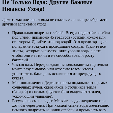
Не Только Вода: Другие Важные
Нюансы Ухода!
Даже самая идеальная вода не спасет, если вы пренебрегаете
другими аспектами ухода:
Правильная подрезка стеблей: Всегда подрезайте стебли
под углом (примерно 45 градусов) острым ножом или
секатором. Делайте это под водой! Это предотвращает
попадание воздуха в проводящие сосуды. Удалите все
листья, которые окажутся ниже уровня воды в вазе,
чтобы они не гнили и не способствовали росту
бактерий.
Чистая ваза: Перед каждым использованием тщательно
мойте вазу с мылом или отбеливателем, чтобы
уничтожить бактерии, оставшиеся от предыдущего
букета.
Местоположение: Держите цветы подальше от прямых
солнечных лучей, сквозняков, источников тепла
(батарей) и спелых фруктов (они выделяют этилен,
ускоряющий увядание).
Регулярная смена воды: Меняйте воду ежедневно или
хотя бы через день. При каждой смене воды желательно
немного подрезать кончики стеблей и промывать вазу.