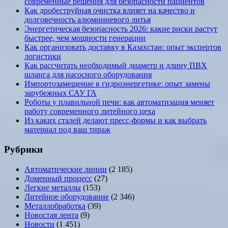
современные решения для безопасности пациентов
Как дробеструйная очистка влияет на качество и
долговечность алюминиевого литья
Энергетическая безопасность 2026: какие риски растут
быстрее, чем мощности генерации
Как организовать доставку в Казахстан: опыт экспертов
логистики
Как рассчитать необходимый диаметр и длину ПВХ
шланга для насосного оборудования
Импортозамещение в гидроэнергетике: опыт замены
зарубежных САУ ГА
Роботы у плавильной печи: как автоматизация меняет
работу современного литейного цеха
Из каких сталей делают пресс-формы и как выбрать
материал под ваш тираж
Рубрики
Автоматические линии
(2 185)
Доменный процесс
(27)
Легкие металлы
(153)
Литейное оборудование
(2 346)
Металлобработка
(39)
Новостая лента
(9)
Новости
(1 451)