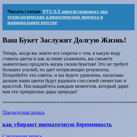
Читать статью
РУСАЛ зарегистрировал два
технологических климатических проекта в
национальном реестре
Ваш Букет Заслужит Долгую Жизнь!
Теперь, когда вы знаете все секреты о том, в какую воду
ставить цветы и как за ними ухаживать, вы сможете
значительно продлить жизнь своим букетам! Это не требует
больших усилий, но дает потрясающие результаты.
Попробуйте эти советы, и вы будете удивлены, насколько
дольше ваши цветы будут радовать глаз своей свежестью и
красотой. Наслаждайтесь каждым моментом, который дарят
вам эти прекрасные дары природы!
«»»»»»»»»»»»»»»»»»»»»»»»»»»»»»»»»»»»»»»»»»»»»»»»»»»»»»»
Навигация
Предыдущая запись
по
как убирают внематочную беременность
записям
Следующая запись