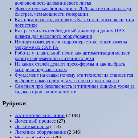
долговечность алюминиевого литья
Энергетическая безопасность 2026: какие риски растут
быстрее, чем мощности генерации
Как организовать доставку в Казахстан: опыт экспертов
логистики
Как рассчитать необходимый диаметр и длину ПВХ
шланга для насосного оборудования
Импортозамещение в гидроэнергетике: опыт замены
зарубежных САУ ГА
Роботы у плавильной печи: как автоматизация меняет
работу современного литейного цеха
Из каких сталей делают пресс-формы и как выбрать
материал под ваш тираж
Фундамент на сваях: почему эта технология становится
выбором номер один для частного строительства
Семяныч про безопасность и типичные ошибки ухода за
садом в прохладном климате
Рубрики
Автоматические линии
(2 184)
Доменный процесс
(27)
Легкие металлы
(153)
Литейное оборудование
(2 346)
Металлобработка
(39)