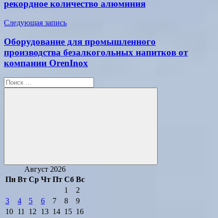
записям
рекордное количество алюминия
Следующая запись
Оборудование для промышленного
производства безалкогольных напитков от
компании OrenInox
Поиск
для:
Поиск
Август 2026
Пн
Вт
Ср
Чт
Пт
Сб
Вс
1
2
3
4
5
6
7
8
9
10
11
12
13
14
15
16