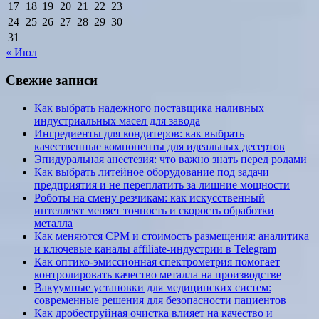
17
18
19
20
21
22
23
24
25
26
27
28
29
30
31
« Июл
Свежие записи
Как выбрать надежного поставщика наливных
индустриальных масел для завода
Ингредиенты для кондитеров: как выбрать
качественные компоненты для идеальных десертов
Эпидуральная анестезия: что важно знать перед родами
Как выбрать литейное оборудование под задачи
предприятия и не переплатить за лишние мощности
Роботы на смену резчикам: как искусственный
интеллект меняет точность и скорость обработки
металла
Как меняются CPM и стоимость размещения: аналитика
и ключевые каналы affiliate-индустрии в Telegram
Как оптико-эмиссионная спектрометрия помогает
контролировать качество металла на производстве
Вакуумные установки для медицинских систем:
современные решения для безопасности пациентов
Как дробеструйная очистка влияет на качество и