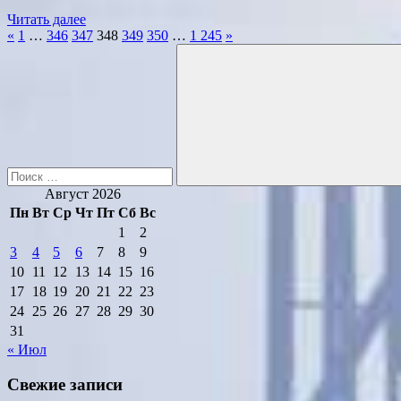
Читать далее
Пагинация
Предыдущие
Следующие
«
1
…
346
347
348
349
350
…
1 245
»
Поиск
записи
записи
записей
для:
Поиск
Август 2026
Пн
Вт
Ср
Чт
Пт
Сб
Вс
1
2
3
4
5
6
7
8
9
10
11
12
13
14
15
16
17
18
19
20
21
22
23
24
25
26
27
28
29
30
31
« Июл
Свежие записи