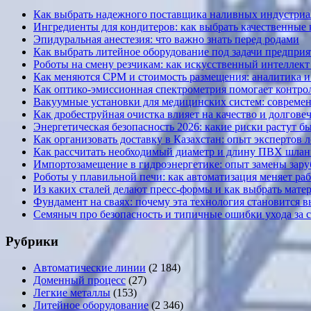
Как выбрать надежного поставщика наливных индустриал
Ингредиенты для кондитеров: как выбрать качественные
Эпидуральная анестезия: что важно знать перед родами
Как выбрать литейное оборудование под задачи предприя
Роботы на смену резчикам: как искусственный интеллект 
Как меняются CPM и стоимость размещения: аналитика и к
Как оптико-эмиссионная спектрометрия помогает контрол
Вакуумные установки для медицинских систем: современ
Как дробеструйная очистка влияет на качество и долгов
Энергетическая безопасность 2026: какие риски растут б
Как организовать доставку в Казахстан: опыт экспертов 
Как рассчитать необходимый диаметр и длину ПВХ шланг
Импортозамещение в гидроэнергетике: опыт замены за
Роботы у плавильной печи: как автоматизация меняет ра
Из каких сталей делают пресс-формы и как выбрать мате
Фундамент на сваях: почему эта технология становится 
Семяныч про безопасность и типичные ошибки ухода за 
Рубрики
Автоматические линии
(2 184)
Доменный процесс
(27)
Легкие металлы
(153)
Литейное оборудование
(2 346)