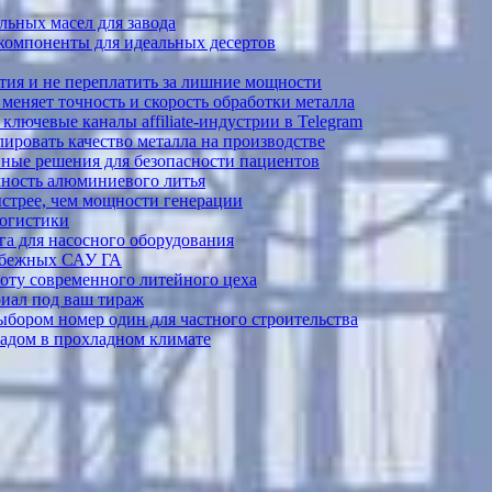
ьных масел для завода
 компоненты для идеальных десертов
тия и не переплатить за лишние мощности
меняет точность и скорость обработки металла
лючевые каналы affiliate-индустрии в Telegram
ировать качество металла на производстве
ные решения для безопасности пациентов
ечность алюминиевого литья
ыстрее, чем мощности генерации
логистики
а для насосного оборудования
рубежных САУ ГА
боту современного литейного цеха
риал под ваш тираж
выбором номер один для частного строительства
садом в прохладном климате