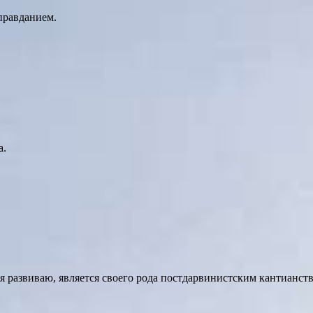
правданием.
а.
я развиваю, является своего рода постдарвинистским кантианст