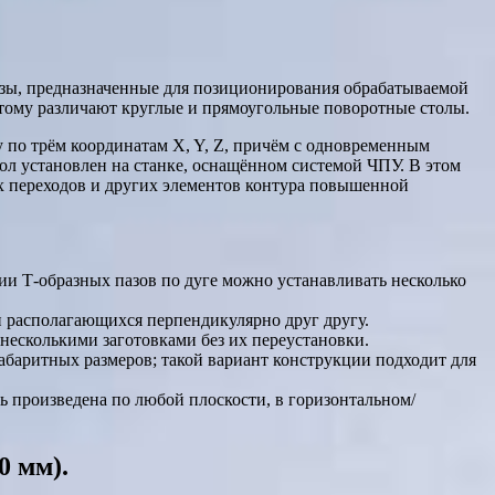
азы, предназначенные для позиционирования обрабатываемой
этому различают круглые и прямоугольные поворотные столы.
у по трём координатам X, Y, Z, причём с одновременным
л установлен на станке, оснащённом системой ЧПУ. В этом
х переходов и других элементов контура повышенной
ии Т-образных пазов по дуге можно устанавливать несколько
и располагающихся перпендикулярно друг другу.
несколькими заготовками без их переустановки.
абаритных размеров; такой вариант конструкции подходит для
 произведена по любой плоскости, в горизонтальном/
 мм).