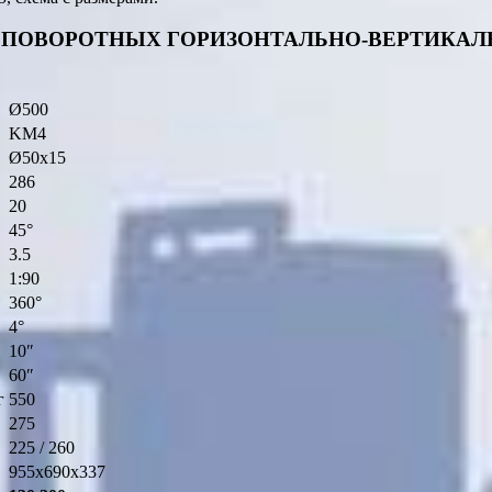
ПОВОРОТНЫХ ГОРИЗОНТАЛЬНО-ВЕРТИКАЛЬ
Ø500
KM4
Ø50х15
286
20
45°
3.5
1:90
360°
4°
10″
60″
г
550
275
225 / 260
955х690х337