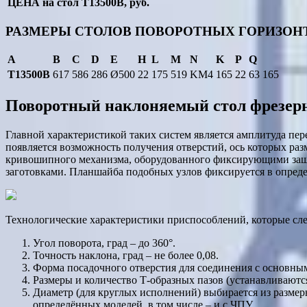
ЦЕНА на стол T13500B, руб.
РАЗМЕРЫ СТОЛОВ ПОВОРОТНЫХ ГОРИЗОНТ
A
B
C
D
E
H
L
M
N
K
P
Q
T13500B
617
586
286
Ø500
22
175
519
KM4
165
22
63
165
Поворотный наклоняемый стол фрезерн
Главной характеристикой таких систем является амплитуда пер
появляется возможность получения отверстий, ось которых ра
кривошипного механизма, оборудованного фиксирующими защё
заготовками. Планшайба подобных узлов фиксируется в опред
Технологические характеристики приспособлений, которые сл
Угол поворота, град – до 360°.
Точность наклона, град – не более 0,08.
Форма посадочного отверстия для соединения с основным
Размеры и количество Т-образных пазов (устанавливаются
Диаметр (для круглых исполнений) выбирается из размерно
определённых моделей, в том числе – и с ЧПУ.