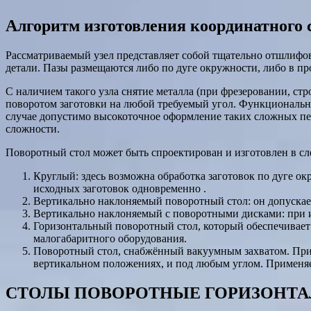
Алгоритм изготовления координатного
Рассматриваемый узел представляет собой тщательно отшлифо
детали. Пазы размещаются либо по дуге окружности, либо в п
С наличием такого узла снятие металла (при фрезеровании, с
поворотом заготовки на любой требуемый угол. Функциональн
случае допустимо высокоточное оформление таких сложных пе
сложности.
Поворотный стол может быть спроектирован и изготовлен в с
Круглый: здесь возможна обработка заготовок по дуге о
исходных заготовок одновременно .
Вертикально наклоняемый поворотный стол: он допускает
Вертикально наклоняемый с поворотными дисками: при и
Горизонтальный поворотный стол, который обеспечивает 
малогабаритного оборудования.
Поворотный стол, снабжённый вакуумным захватом. При 
вертикальном положениях, и под любым углом. Применяет
СТОЛЫ ПОВОРОТНЫЕ ГОРИЗОНТАЛЬН