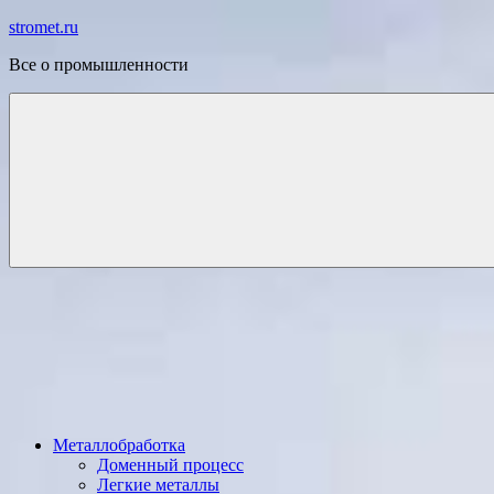
Перейти
stromet.ru
к
Все о промышленности
содержимому
Металлобработка
Доменный процесс
Легкие металлы