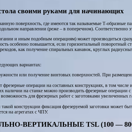
 стола своими руками для начинающих
ванную поверхность, где имеются так называемые Т-образные п
родольном направлении (реже – в поперечном). Соответственно 
трогании и иным подобным операциям) может производиться сраз
ость особенно повышается, если горизонтальный поворотный сто
реходов, как получение спиральных канавок, круглых радиусны
ледующих вариантах:
кружности или получение винтовых поверхностей. При размещен
 фрезерные операции на составных конструкциях, в том числе 
х наличии на станке можно производить фрезерные операции с 
возможность для фрезерных работ с заготовками увеличенных г
такой конструкции фиксация фрезеруемой заготовки может быть
ся на агрегатах с ЧПУ.
О-ВЕРТИКАЛЬНЫЕ TSL (100 — 800