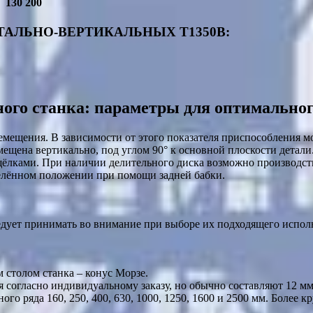
130 200
АЛЬНО-ВЕРТИКАЛЬНЫХ T1350B:
ого станка: параметры для оптимально
емещения. В зависимости от этого показателя приспособления м
змещена вертикально, под углом 90° к основной плоскости дета
лками. При наличии делительного диска возможно производст
елённом положении при помощи задней бабки.
едует принимать во внимание при выборе их подходящего испол
 столом станка – конус Морзе.
 согласно индивидуальному заказу, но обычно составляют 12 мм 
го ряда 160, 250, 400, 630, 1000, 1250, 1600 и 2500 мм. Более 