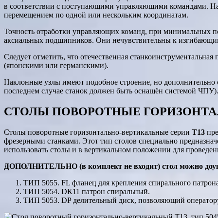
в соответствии с поступающими управляющими командами. Наи
перемещением по одной или нескольким координатам.
Точность отработки управляющих команд, при минимальных п
аксиальных подшипников. Они нечувствительны к изгибающим
Следует отметить, что отечественная станкоинструментальна
(японскими или германскими).
Наклонные узлы имеют подобное строение, но дополнительно
последнем случае станок должен быть оснащён системой ЧПУ)
СТОЛЫ ПОВОРОТНЫЕ ГОРИЗОНТАЛЬ
Столы поворотные горизонтально-вертикальные серии
T13
пре
фрезерными станками. Этот тип столов специально предназна
использовать столы и в вертикальном положении для проведени
ДОПОЛНИТЕЛЬНО (в комплект не входит) стол можно доу
ТИП 5055. FL фланец для крепления спирального патрона
ТИП 5054. DК11 патрон спиральный.
ТИП 5053. DP делительный диск, позволяющий оператору