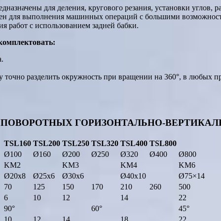
дназначены для деления, кругового резания, установки углов, 
чен для выполнения машинных операций с большими возможност
я работ с использованием задней бабки.
комплектовать:
.
 точно разделить окружность при вращении на 360°, в любых п
 ПОВОРОТНЫХ ГОРИЗОНТАЛЬНО-ВЕРТИКАЛЬ
TSL160
TSL200
TSL250
TSL320
TSL400
TSL800
Ø100
Ø160
Ø200
Ø250
Ø320
Ø400
Ø800
KM2
KM3
KM4
KM6
Ø20х8
Ø25х6
Ø30х6
Ø40х10
Ø75×14
70
125
150
170
210
260
500
6
10
12
14
22
90°
60°
45°
10
12
14
18
22