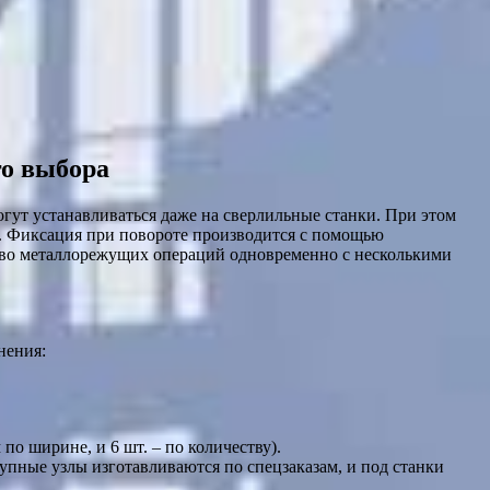
го выбора
огут устанавливаться даже на сверлильные станки. При этом
ли. Фиксация при повороте производится с помощью
во металлорежущих операций одновременно с несколькими
нения:
по ширине, и 6 шт. – по количеству).
крупные узлы изготавливаются по спецзаказам, и под станки