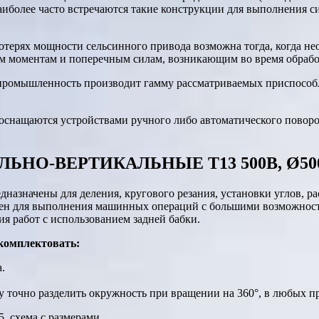
более часто встречаются такие конструкции для выполнения с
отерях мощности сельсинного привода возможна тогда, когда 
 моментам и поперечным силам, возникающим во время обрабо
я промышленность производит гамму рассматриваемых приспосо
 оснащаются устройствами ручного либо автоматического пово
.
НО-ВЕРТИКАЛЬНЫЕ T13 500B, Ø500
дназначены для деления, кругового резания, установки углов, р
чен для выполнения машинных операций с большими возможност
я работ с использованием задней бабки.
комплектовать:
.
 точно разделить окружность при вращении на 360°, в любых п