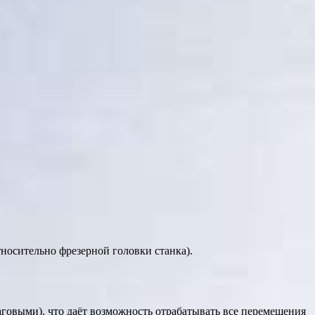
носительно фрезерной головки станка).
овыми), что даёт возможность отрабатывать все перемещения