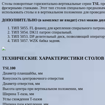
Столы поворотные горизонтально-вертикальные серии
TSL
пре
фрезерными станками. Этот тип столов специально предназна
использовать столы и в вертикальном положении для проведени
ДОПОЛНИТЕЛЬНО (в комплект не входит) стол можно доу
ТИП 5055. FL фланец для крепления спирального патрона
ТИП 5054. DК11 патрон спиральный.
ТИП 5053. DP делительный диск, позволяющий оператору
ТИП 5057. WZK бабка задняя.
ТЕХНИЧЕСКИЕ ХАРАКТЕРИСТИКИ СТОЛОВ
TSL100
Диаметр планшайбы, мм
Конусность центровочного отверстия
Диаметр отверстия, мм
Высота центра при вертикальном положении, мм
Ширина Т-паза, мм
Углы схождения Т-пазов
Ширина паза крепления, мм