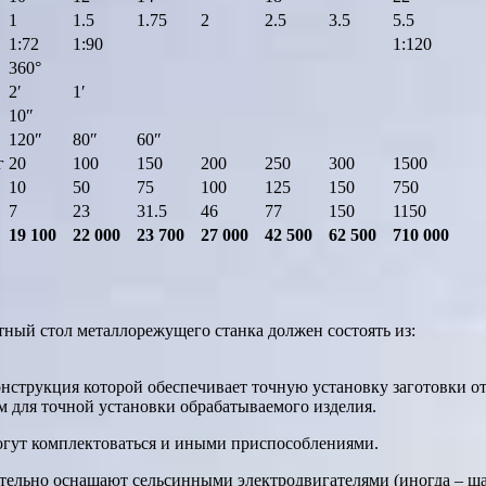
1
1.5
1.75
2
2.5
3.5
5.5
1:72
1:90
1:120
360°
2′
1′
10″
120″
80″
60″
г
20
100
150
200
250
300
1500
10
50
75
100
125
150
750
7
23
31.5
46
77
150
1150
19 100
22 000
23 700
27 000
42 500
62 500
710 000
ый стол металлорежущего станка должен состоять из:
струкция которой обеспечивает точную установку заготовки от
 для точной установки обрабатываемого изделия.
могут комплектоваться и иными приспособлениями.
ельно оснащают сельсинными электродвигателями (иногда – шаг