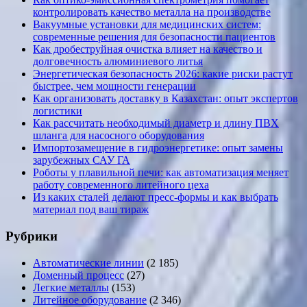
контролировать качество металла на производстве
Вакуумные установки для медицинских систем:
современные решения для безопасности пациентов
Как дробеструйная очистка влияет на качество и
долговечность алюминиевого литья
Энергетическая безопасность 2026: какие риски растут
быстрее, чем мощности генерации
Как организовать доставку в Казахстан: опыт экспертов
логистики
Как рассчитать необходимый диаметр и длину ПВХ
шланга для насосного оборудования
Импортозамещение в гидроэнергетике: опыт замены
зарубежных САУ ГА
Роботы у плавильной печи: как автоматизация меняет
работу современного литейного цеха
Из каких сталей делают пресс-формы и как выбрать
материал под ваш тираж
Рубрики
Автоматические линии
(2 185)
Доменный процесс
(27)
Легкие металлы
(153)
Литейное оборудование
(2 346)