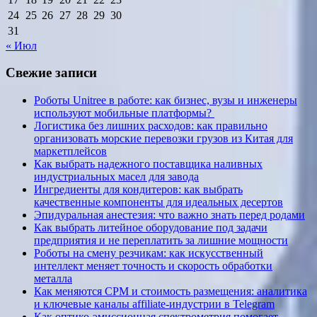
24
25
26
27
28
29
30
31
« Июл
Свежие записи
Роботы Unitree в работе: как бизнес, вузы и инженеры
используют мобильные платформы?
Логистика без лишних расходов: как правильно
организовать морские перевозки грузов из Китая для
маркетплейсов
Как выбрать надежного поставщика наливных
индустриальных масел для завода
Ингредиенты для кондитеров: как выбрать
качественные компоненты для идеальных десертов
Эпидуральная анестезия: что важно знать перед родами
Как выбрать литейное оборудование под задачи
предприятия и не переплатить за лишние мощности
Роботы на смену резчикам: как искусственный
интеллект меняет точность и скорость обработки
металла
Как меняются CPM и стоимость размещения: аналитика
и ключевые каналы affiliate-индустрии в Telegram
Как оптико-эмиссионная спектрометрия помогает