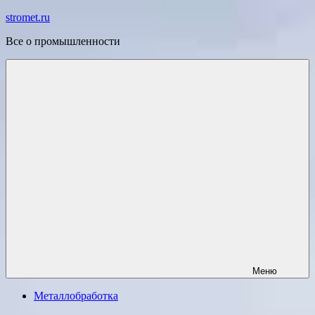
Перейти
stromet.ru
к
Все о промышленности
содержимому
Меню
Металлобработка