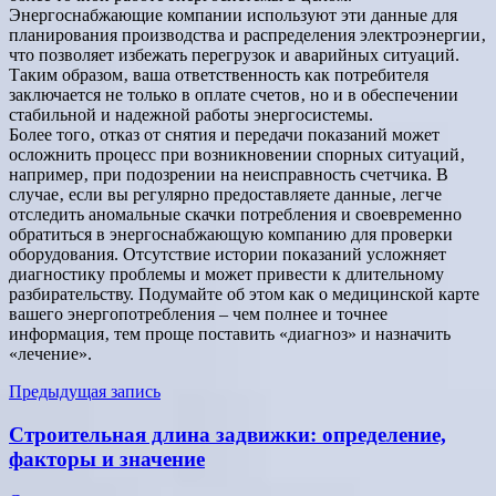
Энергоснабжающие компании используют эти данные для
планирования производства и распределения электроэнергии‚
что позволяет избежать перегрузок и аварийных ситуаций.
Таким образом‚ ваша ответственность как потребителя
заключается не только в оплате счетов‚ но и в обеспечении
стабильной и надежной работы энергосистемы.
Более того‚ отказ от снятия и передачи показаний может
осложнить процесс при возникновении спорных ситуаций‚
например‚ при подозрении на неисправность счетчика. В
случае‚ если вы регулярно предоставляете данные‚ легче
отследить аномальные скачки потребления и своевременно
обратиться в энергоснабжающую компанию для проверки
оборудования. Отсутствие истории показаний усложняет
диагностику проблемы и может привести к длительному
разбирательству. Подумайте об этом как о медицинской карте
вашего энергопотребления – чем полнее и точнее
информация‚ тем проще поставить «диагноз» и назначить
«лечение».
Навигация
Предыдущая запись
по
Строительная длина задвижки: определение,
записям
факторы и значение