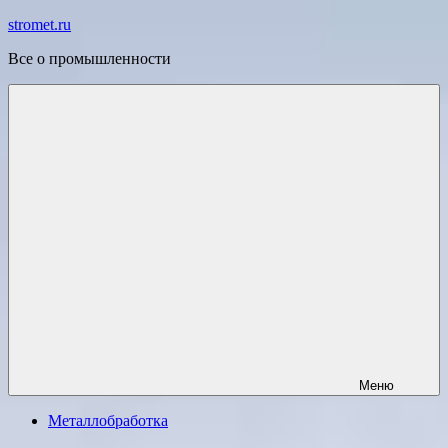
Перейти
stromet.ru
к
Все о промышленности
содержимому
Меню
Металлобработка