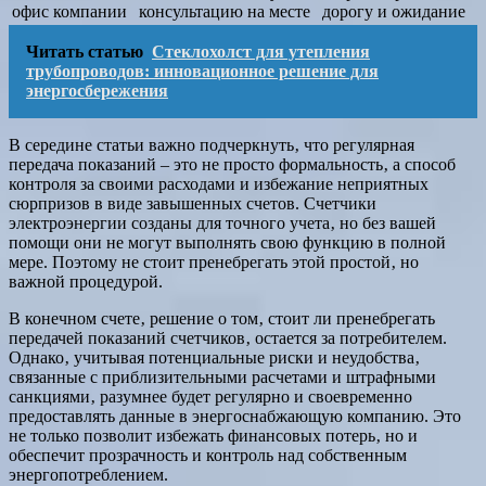
офис компании
консультацию на месте
дорогу и ожидание
Читать статью
Стеклохолст для утепления
трубопроводов: инновационное решение для
энергосбережения
В середине статьи важно подчеркнуть‚ что регулярная
передача показаний – это не просто формальность‚ а способ
контроля за своими расходами и избежание неприятных
сюрпризов в виде завышенных счетов. Счетчики
электроэнергии созданы для точного учета‚ но без вашей
помощи они не могут выполнять свою функцию в полной
мере. Поэтому не стоит пренебрегать этой простой‚ но
важной процедурой.
В конечном счете‚ решение о том‚ стоит ли пренебрегать
передачей показаний счетчиков‚ остается за потребителем.
Однако‚ учитывая потенциальные риски и неудобства‚
связанные с приблизительными расчетами и штрафными
санкциями‚ разумнее будет регулярно и своевременно
предоставлять данные в энергоснабжающую компанию. Это
не только позволит избежать финансовых потерь‚ но и
обеспечит прозрачность и контроль над собственным
энергопотреблением.