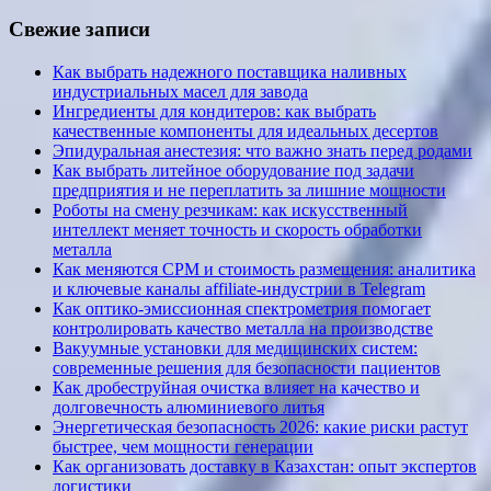
Свежие записи
Как выбрать надежного поставщика наливных
индустриальных масел для завода
Ингредиенты для кондитеров: как выбрать
качественные компоненты для идеальных десертов
Эпидуральная анестезия: что важно знать перед родами
Как выбрать литейное оборудование под задачи
предприятия и не переплатить за лишние мощности
Роботы на смену резчикам: как искусственный
интеллект меняет точность и скорость обработки
металла
Как меняются CPM и стоимость размещения: аналитика
и ключевые каналы affiliate-индустрии в Telegram
Как оптико-эмиссионная спектрометрия помогает
контролировать качество металла на производстве
Вакуумные установки для медицинских систем:
современные решения для безопасности пациентов
Как дробеструйная очистка влияет на качество и
долговечность алюминиевого литья
Энергетическая безопасность 2026: какие риски растут
быстрее, чем мощности генерации
Как организовать доставку в Казахстан: опыт экспертов
логистики