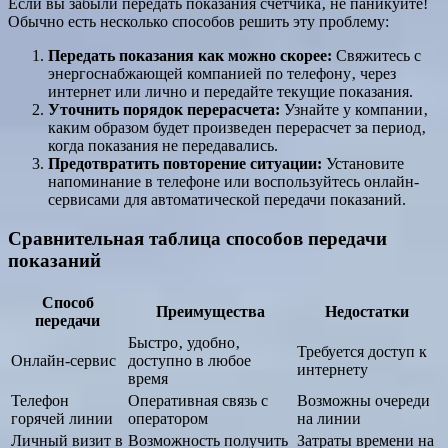
Если вы забыли передать показания счетчика‚ не паникуйте!
Обычно есть несколько способов решить эту проблему:
Передать показания как можно скорее:
Свяжитесь с
энергоснабжающей компанией по телефону‚ через
интернет или лично и передайте текущие показания.
Уточнить порядок перерасчета:
Узнайте у компании‚
каким образом будет произведен перерасчет за период‚
когда показания не передавались.
Предотвратить повторение ситуации:
Установите
напоминание в телефоне или воспользуйтесь онлайн-
сервисами для автоматической передачи показаний.
Сравнительная таблица способов передачи
показаний
Способ
Преимущества
Недостатки
передачи
Быстро‚ удобно‚
Требуется доступ к
Онлайн-сервис
доступно в любое
интернету
время
Телефон
Оперативная связь с
Возможны очереди
горячей линии
оператором
на линии
Личный визит в
Возможность получить
Затраты времени на