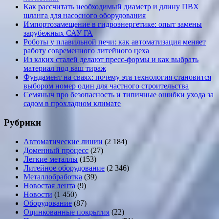
Как рассчитать необходимый диаметр и длину ПВХ
шланга для насосного оборудования
Импортозамещение в гидроэнергетике: опыт замены
зарубежных САУ ГА
Роботы у плавильной печи: как автоматизация меняет
работу современного литейного цеха
Из каких сталей делают пресс-формы и как выбрать
материал под ваш тираж
Фундамент на сваях: почему эта технология становится
выбором номер один для частного строительства
Семяныч про безопасность и типичные ошибки ухода за
садом в прохладном климате
Рубрики
Автоматические линии
(2 184)
Доменный процесс
(27)
Легкие металлы
(153)
Литейное оборудование
(2 346)
Металлобработка
(39)
Новостая лента
(9)
Новости
(1 450)
Оборудование
(87)
Оцинкованные покрытия
(22)