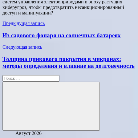
систем управления электроприводами в эпоху растущих
киберугроз, чтобы предотвратить несанкционированный
доступ и манипуляции?
Навигация
Предыдущая запись
по
Из садового фонаря на солнечных батареях
записям
Следующая запись
Толщина цинкового покрытия в микронах:
методы определения и влияние на долговечность
Поиск
для:
Поиск
Август 2026