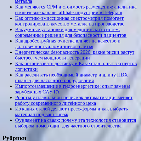
металла
Как меняются CPM и стоимость размещения: аналитика
и ключевые каналы affiliate-индустрии в Telegram
Как оптико-эмиссионная спектрометрия помогает
контролировать качество металла на производстве
Вакуумные установки для медицинских систем:
современные решения для безопасности пациентов
Как дробеструйная очистка влияет на качество и
долговечность алюминиевого литья
Энергетическая безопасность 2026: какие риски растут
быстрее, чем мощности генерации
Как организовать доставку в Казахстан: опыт экспертов
логистики
Как рассчитать необходимый диаметр и длину ПВХ
шланга для насосного оборудования
Импортозамещение в гидроэнергетике: опыт замены
зарубежных САУ ГА
Роботы у плавильной печи: как автоматизация меняет
работу современного литейного цеха
Из каких сталей делают пресс-формы и как выбрать
материал под ваш тираж
Фундамент на сваях: почему эта технология становится
выбором номер один для частного строительства
Рубрики