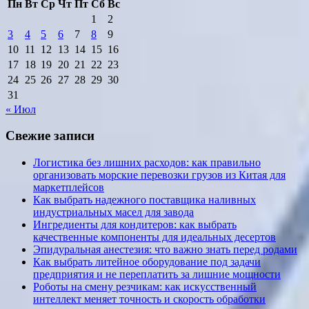
Пн
Вт
Ср
Чт
Пт
Сб
Вс
1
2
3
4
5
6
7
8
9
10
11
12
13
14
15
16
17
18
19
20
21
22
23
24
25
26
27
28
29
30
31
« Июл
Свежие записи
Логистика без лишних расходов: как правильно
организовать морские перевозки грузов из Китая для
маркетплейсов
Как выбрать надежного поставщика наливных
индустриальных масел для завода
Ингредиенты для кондитеров: как выбрать
качественные компоненты для идеальных десертов
Эпидуральная анестезия: что важно знать перед родами
Как выбрать литейное оборудование под задачи
предприятия и не переплатить за лишние мощности
Роботы на смену резчикам: как искусственный
интеллект меняет точность и скорость обработки