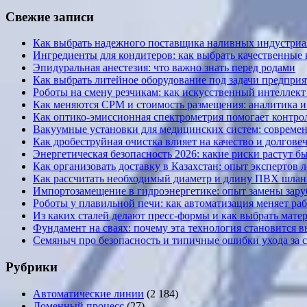
Свежие записи
Как выбрать надежного поставщика наливных индустриал
Ингредиенты для кондитеров: как выбрать качественные
Эпидуральная анестезия: что важно знать перед родами
Как выбрать литейное оборудование под задачи предприя
Роботы на смену резчикам: как искусственный интеллект 
Как меняются CPM и стоимость размещения: аналитика и к
Как оптико-эмиссионная спектрометрия помогает контрол
Вакуумные установки для медицинских систем: современ
Как дробеструйная очистка влияет на качество и долгов
Энергетическая безопасность 2026: какие риски растут б
Как организовать доставку в Казахстан: опыт экспертов 
Как рассчитать необходимый диаметр и длину ПВХ шланг
Импортозамещение в гидроэнергетике: опыт замены за
Роботы у плавильной печи: как автоматизация меняет ра
Из каких сталей делают пресс-формы и как выбрать мате
Фундамент на сваях: почему эта технология становится 
Семяныч про безопасность и типичные ошибки ухода за 
Рубрики
Автоматические линии
(2 184)
Доменный процесс
(27)