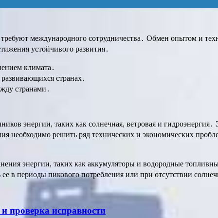
и требуют международного сотрудничества․ Обмен опытом и тех
остижения устойчивого развития․
нением климата․
 развивающихся странах․
ежду странами․
ников энергии, таких как солнечная, ветровая и гидроэнергия․ 
ия необходимо решить ряд технических и экономических пробле
ранения энергии, таких как аккумуляторы и водородные топливн
ее в периоды пикового потребления или при отсутствии солнечн
 и проверка исправности