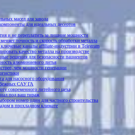
ьных масел для завода
 компоненты для идеальных десертов
тия и не переплатить за лишние мощности
меняет точность и скорость обработки металла
лючевые каналы affiliate-индустрии в Telegram
ировать качество металла на производстве
ные решения для безопасности пациентов
ечность алюминиевого литья
ыстрее, чем мощности генерации
логистики
а для насосного оборудования
рубежных САУ ГА
боту современного литейного цеха
риал под ваш тираж
выбором номер один для частного строительства
садом в прохладном климате