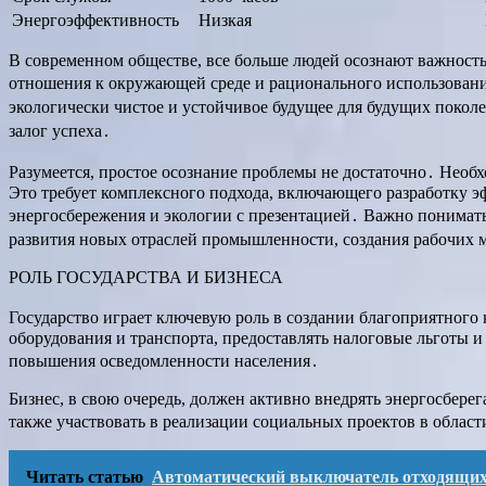
Энергоэффективность
Низкая
В современном обществе, все больше людей осознают важност
отношения к окружающей среде и рационального использовани
экологически чистое и устойчивое будущее для будущих покол
залог успеха․
Разумеется, простое осознание проблемы не достаточно․ Необ
Это требует комплексного подхода, включающего разработку 
энергосбережения и экологии с презентацией․ Важно понимать,
развития новых отраслей промышленности, создания рабочих 
РОЛЬ ГОСУДАРСТВА И БИЗНЕСА
Государство играет ключевую роль в создании благоприятного
оборудования и транспорта, предоставлять налоговые льготы
повышения осведомленности населения․
Бизнес, в свою очередь, должен активно внедрять энергосбере
также участвовать в реализации социальных проектов в област
Читать статью
Автоматический выключатель отходящих 