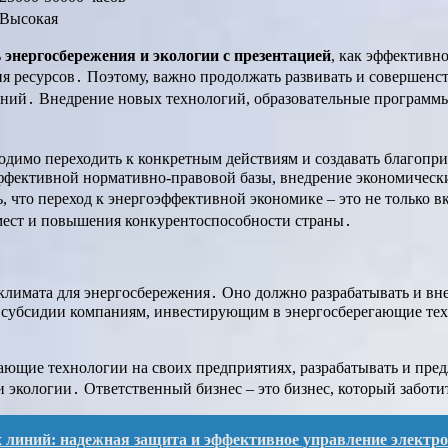
Высокая
ь
энергосбережения и экологии с презентацией
, как эффективн
я ресурсов․ Поэтому, важно продолжать развивать и совершенс
ений․ Внедрение новых технологий, образовательные программы 
ходимо переходить к конкретным действиям и создавать благоп
эффективной нормативно-правовой базы, внедрение экономическ
 что переход к энергоэффективной экономике – это не только в
мест и повышения конкурентоспособности страны․
 климата для энергосбережения․ Оно должно разрабатывать и вн
 и субсидии компаниям, инвестирующим в энергосберегающие те
гающие технологии на своих предприятиях, разрабатывать и пред
и экологии․ Ответственный бизнес – это бизнес, который забот
линий: надежная защита и эффективное управление электро