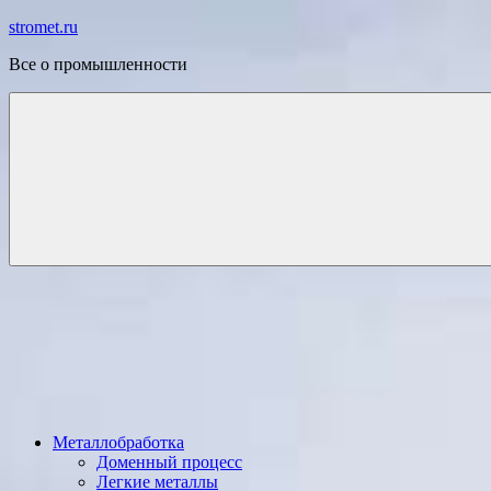
Перейти
stromet.ru
к
Все о промышленности
содержимому
Металлобработка
Доменный процесс
Легкие металлы