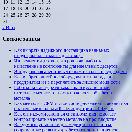
10
11
12
13
14
15
16
17
18
19
20
21
22
23
24
25
26
27
28
29
30
31
« Июл
Свежие записи
Как выбрать надежного поставщика наливных
индустриальных масел для завода
Ингредиенты для кондитеров: как выбрать
качественные компоненты для идеальных десертов
Эпидуральная анестезия: что важно знать перед родами
Как выбрать литейное оборудование под задачи
предприятия и не переплатить за лишние мощности
Роботы на смену резчикам: как искусственный
интеллект меняет точность и скорость обработки
металла
Как меняются CPM и стоимость размещения: аналитика
и ключевые каналы affiliate-индустрии в Telegram
Как оптико-эмиссионная спектрометрия помогает
контролировать качество металла на производстве
Вакуумные установки для медицинских систем:
современные решения для безопасности пациентов