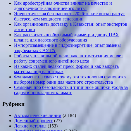
Как дробеструйная очистка влияет на качество и
долговечность алюминиевого литья
Энергетическая безопасность 2026: какие риски растут
быстрее, чем мощности генерации
Как организовать доставку в Казахстан: опыт экспертов
логистики
Как рассчитать необходимый диаметр и длину ПВХ
шланга для насосного оборудования
Импортозамещение в гидроэнергетике: опыт замены
зарубежных САУ ГА
Роботы у плавильной печи: как автоматизация меняет
работу современного литейного цеха
Из каких сталей делают пресс-формы и как выбрать
материал под ваш тираж
Фундамент на сваях: почему эта технология становится
выбором номер один для частного строительства
Семяныч про безопасность и типичные ошибки ухода за
садом в прохладном климате
Рубрики
Автоматические линии
(2 184)
Доменный процесс
(27)
Легкие металлы
(153)