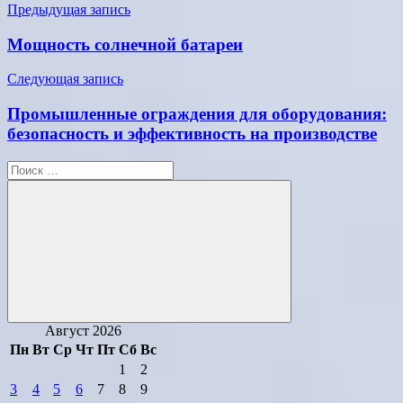
Навигация
Предыдущая запись
по
Мощность солнечной батареи
записям
Следующая запись
Промышленные ограждения для оборудования:
безопасность и эффективность на производстве
Поиск
для:
Поиск
Август 2026
Пн
Вт
Ср
Чт
Пт
Сб
Вс
1
2
3
4
5
6
7
8
9