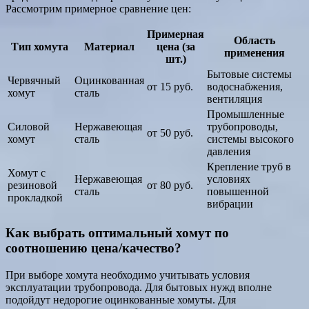
Рассмотрим примерное сравнение цен:
Примерная
Область
Тип хомута
Материал
цена (за
применения
шт.)
Бытовые системы
Червячный
Оцинкованная
от 15 руб.
водоснабжения,
хомут
сталь
вентиляция
Промышленные
Силовой
Нержавеющая
трубопроводы,
от 50 руб.
хомут
сталь
системы высокого
давления
Крепление труб в
Хомут с
Нержавеющая
условиях
резиновой
от 80 руб.
сталь
повышенной
прокладкой
вибрации
Как выбрать оптимальный хомут по
соотношению цена/качество?
При выборе хомута необходимо учитывать условия
эксплуатации трубопровода. Для бытовых нужд вполне
подойдут недорогие оцинкованные хомуты. Для