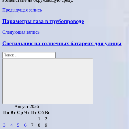
воздействие на окружающую среду.
Навигация
Предыдущая запись
по
Параметры газа в трубопроводе
записям
Следующая запись
Светильник на солнечных батареях для улицы
Поиск
для:
Поиск
Август 2026
Пн
Вт
Ср
Чт
Пт
Сб
Вс
1
2
3
4
5
6
7
8
9