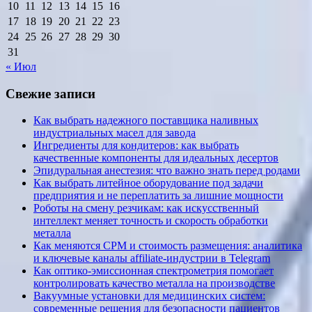
10
11
12
13
14
15
16
17
18
19
20
21
22
23
24
25
26
27
28
29
30
31
« Июл
Свежие записи
Как выбрать надежного поставщика наливных
индустриальных масел для завода
Ингредиенты для кондитеров: как выбрать
качественные компоненты для идеальных десертов
Эпидуральная анестезия: что важно знать перед родами
Как выбрать литейное оборудование под задачи
предприятия и не переплатить за лишние мощности
Роботы на смену резчикам: как искусственный
интеллект меняет точность и скорость обработки
металла
Как меняются CPM и стоимость размещения: аналитика
и ключевые каналы affiliate-индустрии в Telegram
Как оптико-эмиссионная спектрометрия помогает
контролировать качество металла на производстве
Вакуумные установки для медицинских систем:
современные решения для безопасности пациентов