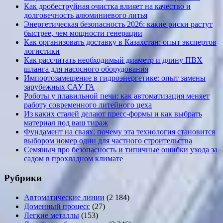
Как дробеструйная очистка влияет на качество и
долговечность алюминиевого литья
Энергетическая безопасность 2026: какие риски растут
быстрее, чем мощности генерации
Как организовать доставку в Казахстан: опыт экспертов
логистики
Как рассчитать необходимый диаметр и длину ПВХ
шланга для насосного оборудования
Импортозамещение в гидроэнергетике: опыт замены
зарубежных САУ ГА
Роботы у плавильной печи: как автоматизация меняет
работу современного литейного цеха
Из каких сталей делают пресс-формы и как выбрать
материал под ваш тираж
Фундамент на сваях: почему эта технология становится
выбором номер один для частного строительства
Семяныч про безопасность и типичные ошибки ухода за
садом в прохладном климате
Рубрики
Автоматические линии
(2 184)
Доменный процесс
(27)
Легкие металлы
(153)