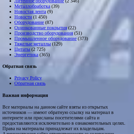
Литейное оборудование
(2 346)
Металлобработка
(39)
Новостая лента
(9)
Новости
(1 450)
Оборудование
(87)
Оцинкованные покрытия
(22)
Производство оборудования
(51)
Промышленное оборудование
(373)
Тяжелые металлы
(129)
Цитаты
(2 725)
Энергетика
(365)
Обратная связь
Privacy Policy
Обратная связь
Важная информация
Все материалы на данном сайте взяты из открытых
источников — имеют обратную ссылку на материал в
интернете или присланы посетителями сайта и
предоставляются исключительно в ознакомительных целях.
Права на материалы принадлежат их владельцам.
Администрация сайта ответственности за содержание