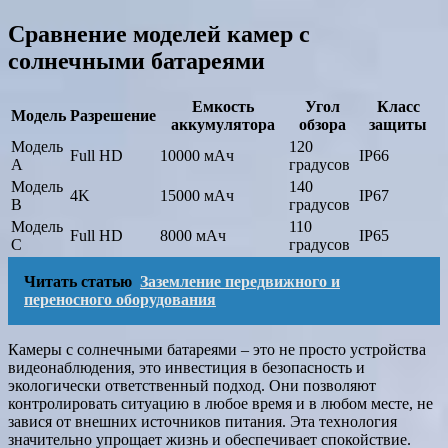
Сравнение моделей камер с
солнечными батареями
Емкость
Угол
Класс
Модель
Разрешение
аккумулятора
обзора
защиты
Модель
120
Full HD
10000 мАч
IP66
A
градусов
Модель
140
4K
15000 мАч
IP67
B
градусов
Модель
110
Full HD
8000 мАч
IP65
C
градусов
Читать статью
Заземление передвижного и
переносного оборудования
Камеры с солнечными батареями – это не просто устройства
видеонаблюдения, это инвестиция в безопасность и
экологически ответственный подход. Они позволяют
контролировать ситуацию в любое время и в любом месте, не
завися от внешних источников питания. Эта технология
значительно упрощает жизнь и обеспечивает спокойствие.