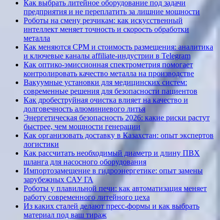
Как выбрать литейное оборудование под задачи
предприятия и не переплатить за лишние мощности
Роботы на смену резчикам: как искусственный
интеллект меняет точность и скорость обработки
металла
Как меняются CPM и стоимость размещения: аналитика
и ключевые каналы affiliate-индустрии в Telegram
Как оптико-эмиссионная спектрометрия помогает
контролировать качество металла на производстве
Вакуумные установки для медицинских систем:
современные решения для безопасности пациентов
Как дробеструйная очистка влияет на качество и
долговечность алюминиевого литья
Энергетическая безопасность 2026: какие риски растут
быстрее, чем мощности генерации
Как организовать доставку в Казахстан: опыт экспертов
логистики
Как рассчитать необходимый диаметр и длину ПВХ
шланга для насосного оборудования
Импортозамещение в гидроэнергетике: опыт замены
зарубежных САУ ГА
Роботы у плавильной печи: как автоматизация меняет
работу современного литейного цеха
Из каких сталей делают пресс-формы и как выбрать
материал под ваш тираж