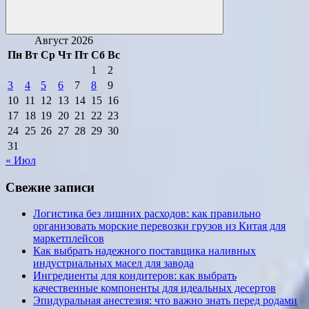
Поиск
Август 2026
Пн
Вт
Ср
Чт
Пт
Сб
Вс
1
2
3
4
5
6
7
8
9
10
11
12
13
14
15
16
17
18
19
20
21
22
23
24
25
26
27
28
29
30
31
« Июл
Свежие записи
Логистика без лишних расходов: как правильно
организовать морские перевозки грузов из Китая для
маркетплейсов
Как выбрать надежного поставщика наливных
индустриальных масел для завода
Ингредиенты для кондитеров: как выбрать
качественные компоненты для идеальных десертов
Эпидуральная анестезия: что важно знать перед родами