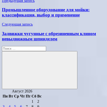
Навигация
Предыдущая запись
по
Промышленное оборудование для мойки:
записям
классификация, выбор и применение
Следующая запись
Задвижки чугунные с обрезиненным клином
невыдвижным шпинделем
Поиск
для:
Поиск
Август 2026
Пн
Вт
Ср
Чт
Пт
Сб
Вс
1
2
3
4
5
6
7
8
9