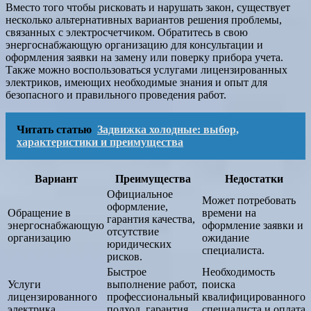
Вместо того чтобы рисковать и нарушать закон, существует
несколько альтернативных вариантов решения проблемы,
связанных с электросчетчиком. Обратитесь в свою
энергоснабжающую организацию для консультации и
оформления заявки на замену или поверку прибора учета.
Также можно воспользоваться услугами лицензированных
электриков, имеющих необходимые знания и опыт для
безопасного и правильного проведения работ.
Читать статью
Задвижка холодные: выбор,
характеристики и преимущества
Вариант
Преимущества
Недостатки
Официальное
Может потребовать
оформление,
Обращение в
времени на
гарантия качества,
энергоснабжающую
оформление заявки и
отсутствие
организацию
ожидание
юридических
специалиста.
рисков.
Быстрое
Необходимость
Услуги
выполнение работ,
поиска
лицензированного
профессиональный
квалифицированного
электрика
подход, гарантия
специалиста и оплата