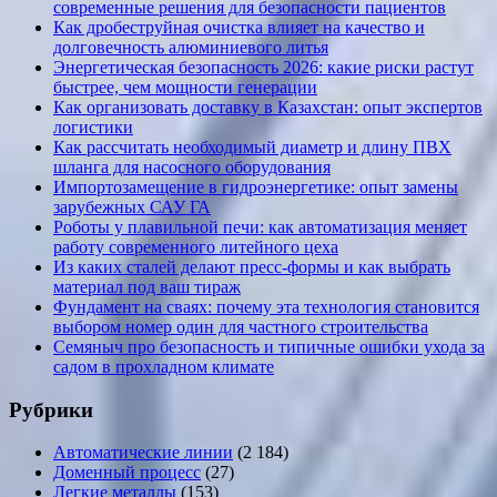
современные решения для безопасности пациентов
Как дробеструйная очистка влияет на качество и
долговечность алюминиевого литья
Энергетическая безопасность 2026: какие риски растут
быстрее, чем мощности генерации
Как организовать доставку в Казахстан: опыт экспертов
логистики
Как рассчитать необходимый диаметр и длину ПВХ
шланга для насосного оборудования
Импортозамещение в гидроэнергетике: опыт замены
зарубежных САУ ГА
Роботы у плавильной печи: как автоматизация меняет
работу современного литейного цеха
Из каких сталей делают пресс-формы и как выбрать
материал под ваш тираж
Фундамент на сваях: почему эта технология становится
выбором номер один для частного строительства
Семяныч про безопасность и типичные ошибки ухода за
садом в прохладном климате
Рубрики
Автоматические линии
(2 184)
Доменный процесс
(27)
Легкие металлы
(153)