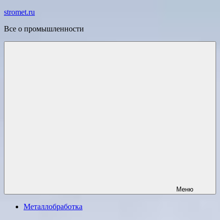
Перейти
stromet.ru
к
Все о промышленности
содержимому
Меню
Металлобработка