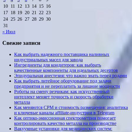
10
11
12
13
14
15
16
17
18
19
20
21
22
23
24
25
26
27
28
29
30
31
« Июл
Свежие записи
Как выбрать надежного поставщика наливных
индустриальных масел для завода
Ингредиенты для кондитеров: как выбрать
качественные компоненты для идеальных десертов
Эпидуральная анестезия: что важно знать перед родами
Как выбрать литейное оборудование под задачи
предприятия и не переплатить за лишние мощности
Роботы на смену резчикам: как искусственный
интеллект меняет точность и скорость обработки
металла
Как меняются CPM и стоимость размещения: аналитика
и ключевые каналы affiliate-индустрии в Telegram
Как оптико-эмиссионная спектрометрия помогает
контролировать качество металла на производстве
Вакуумные установки для медицинских систем: