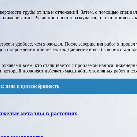
ерхности трубы от ила и отложений. Затем, с помощью специаль
лимеризации. Рукав постепенно раздувался, плотно прилегая к 
стрее и удобнее, чем я ожидал. После завершения работ я прове
ледов повреждений или дефектов. Давление воды было восстановл
укавами всем, кто сталкивается с проблемой износа инженерны
 который позволяет избежать масштабных земляных работ и сохр
е: цена и целесообразность
яжелые металлы в растениях
ное руководство