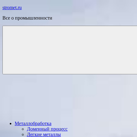
Перейти
stromet.ru
к
Все о промышленности
содержимому
Металлобработка
Доменный процесс
Легкие металлы