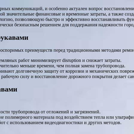
рных коммуникаций, и особенно актуален вопрос восстановлен
ой значительные финансовые и временные затраты, а также созд
ологию, позволяющую быстро и эффективно восстанавливать фун
гически безопасным решением для поддержания надежности горо
рукавами
еоспоримых преимуществ перед традиционными методами ремон
мляных работ минимизирует disruption и снижает затраты.
чительно меньше времени, чем полная замена трубопровода.
ивают долговечную защиту от коррозии и механических повре
 рабочую силу и восстановление дорожного покрытия делает са
авами
ости трубопровода от отложений и загрязнений.
ие полимерного материала под воздействием тепла или ультрафи
от с использованием видеодиагностики и других методов.