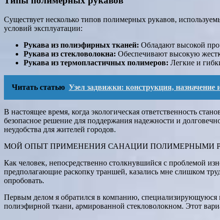
Типы полимерных рукавов
Существует несколько типов полимерных рукавов, используемы
условий эксплуатации:
Рукава из полиэфирных тканей:
Обладают высокой проч
Рукава из стекловолокна:
Обеспечивают высокую жестко
Рукава из термопластичных полимеров:
Легкие и гибк
Читать статью
Узел задвижки: конструкция, назначение 
В настоящее время, когда экологическая ответственность стано
безопасное решение для поддержания надежности и долговечн
неудобства для жителей городов.
МОЙ ОПЫТ ПРИМЕНЕНИЯ САНАЦИИ ПОЛИМЕРНЫМИ 
Как человек, непосредственно столкнувшийся с проблемой изн
предполагающие раскопку траншей, казались мне слишком тру
опробовать.
Первым делом я обратился в компанию, специализирующуюся на
полиэфирной ткани, армированной стекловолокном. Этот вариа