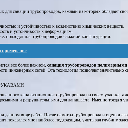
х для санации трубопроводов, каждый из которых обладает сво
ностью и устойчивостью к воздействию химических веществ.
сть и устойчивость к деформациям.
ие, подходят для трубопроводов сложной конфигурации.
и применение
вится все более важной,
санация трубопроводов полимерными
ости инженерных сетей. Эта технология позволяет значительно 
РУКАВАМИ
ошенного канализационного трубопровода на своем участке, я 
доемкими и разрушительными для ландшафта. Именно тогда я уз
 данном виде работ. После осмотра трубопровода и оценки его
нт показался мне наиболее подходящим, учитывая глубину залег