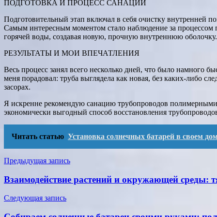
ПОДГОТОВКА И ПРОЦЕСС САНАЦИИ
Подготовительный этап включал в себя очистку внутренней пов
Самым интересным моментом стало наблюдение за процессом по
горячей воды, создавая новую, прочную внутреннюю оболочку.
РЕЗУЛЬТАТЫ И МОИ ВПЕЧАТЛЕНИЯ
Весь процесс занял всего несколько дней, что было намного бы
меня порадовал: труба выглядела как новая, без каких-либо с
засорах.
Я искренне рекомендую санацию трубопроводов полимерными р
экономически выгодный способ восстановления трубопроводов,
Читать статью
Установка солнечных батарей в своем дом
Навигация
Предыдущая запись
по
Взаимодействие растений и окружающей среды: т
записям
Следующая запись
Собираем солнечные батареи своими руками: пол