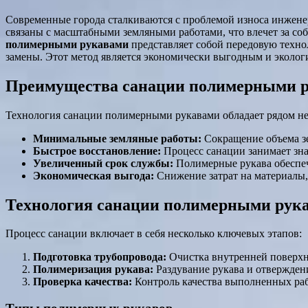
Современные города сталкиваются с проблемой износа инжене
связаны с масштабными земляными работами, что влечет за соб
полимерными рукавами
представляет собой передовую техн
замены. Этот метод является экономически выгодным и эколо
Преимущества санации полимерными 
Технология санации полимерными рукавами обладает рядом н
Минимальные земляные работы:
Сокращение объема зе
Быстрое восстановление:
Процесс санации занимает зна
Увеличенный срок службы:
Полимерные рукава обеспеч
Экономическая выгода:
Снижение затрат на материалы,
Технология санации полимерными рук
Процесс санации включает в себя несколько ключевых этапов:
Подготовка трубопровода:
Очистка внутренней поверхн
Полимеризация рукава:
Раздувание рукава и отвержден
Проверка качества:
Контроль качества выполненных раб