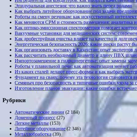
Ингредиенты для кондитеров: как выбрать качественные
Эпидуральная анестезия: что важно знать перед родами
Как выбрать литейное оборудование под задачи предприя
Роботы на смену резчикам: как искусственный интеллект 
Как меняются CPM и стоимость размещения: аналитика и к
Как оптико-эмиссионная спектрометрия помогает контрол
Вакуумные установки для медицинских систем: современ
Как дробеструйная очистка влияет на качество и долгов
Энергетическая безопасность 2026: какие риски растут б
Как организовать доставку в Казахстан: опыт экспертов 
Как рассчитать необходимый диаметр и длину ПВХ шланг
Импортозамещение в гидроэнергетике: опыт замены за
Роботы у плавильной печи: как автоматизация меняет ра
Из каких сталей делают пресс-формы и как выбрать мате
Фундамент на сваях: почему эта технология становится 
Семяныч про безопасность и типичные ошибки ухода за 
Изготовление планов эвакуации: какие ошибки встречают
Рубрики
Автоматические линии
(2 184)
Доменный процесс
(27)
Легкие металлы
(153)
Литейное оборудование
(2 346)
Металлобработка
(39)