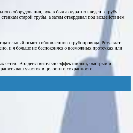
ного оборудования, рукав был аккуратно введен в трубу.
стенкам старой трубы, а затем отвердевал под воздействием
л тщательный осмотр обновленного трубопровода. Результат
ено, и я больше не беспокоился о возможных протечках или
х сетей. Это действительно эффективный, быстрый и
анить ваш участок в целости и сохранности.