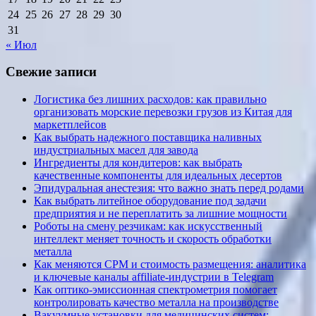
24
25
26
27
28
29
30
31
« Июл
Свежие записи
Логистика без лишних расходов: как правильно
организовать морские перевозки грузов из Китая для
маркетплейсов
Как выбрать надежного поставщика наливных
индустриальных масел для завода
Ингредиенты для кондитеров: как выбрать
качественные компоненты для идеальных десертов
Эпидуральная анестезия: что важно знать перед родами
Как выбрать литейное оборудование под задачи
предприятия и не переплатить за лишние мощности
Роботы на смену резчикам: как искусственный
интеллект меняет точность и скорость обработки
металла
Как меняются CPM и стоимость размещения: аналитика
и ключевые каналы affiliate-индустрии в Telegram
Как оптико-эмиссионная спектрометрия помогает
контролировать качество металла на производстве
Вакуумные установки для медицинских систем: