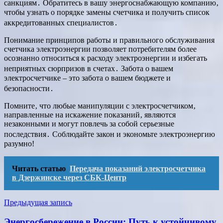
санкциям․ Обратитесь в вашу энергоснабжающую компанию‚
чтобы узнать о порядке замены счетчика и получить список
аккредитованных специалистов․
Понимание принципов работы и правильного обслуживания
счетчика электроэнергии позволяет потребителям более
осознанно относиться к расходу электроэнергии и избегать
неприятных сюрпризов в счетах․ Забота о вашем
электросчетчике – это забота о вашем бюджете и
безопасности․
Помните‚ что любые манипуляции с электросчетчиком‚
направленные на искажение показаний‚ являются
незаконными и могут повлечь за собой серьезные
последствия․ Соблюдайте закон и экономьте электроэнергию
разумно!
Читать статью
Передача показаний электросчетчика
в Дзержинске через СБК-Центр
Навигация
Предыдущая запись
по
Энергосбережение в России: Путь к устойчивому