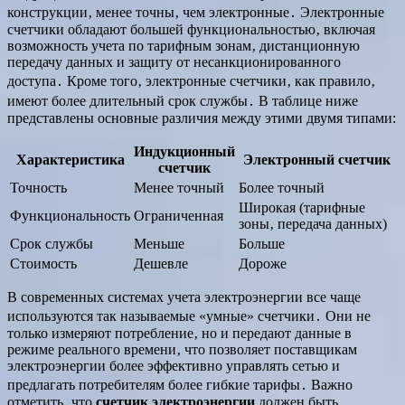
конструкции‚ менее точны‚ чем электронные․ Электронные
счетчики обладают большей функциональностью‚ включая
возможность учета по тарифным зонам‚ дистанционную
передачу данных и защиту от несанкционированного
доступа․ Кроме того‚ электронные счетчики‚ как правило‚
имеют более длительный срок службы․ В таблице ниже
представлены основные различия между этими двумя типами:
Индукционный
Характеристика
Электронный счетчик
счетчик
Точность
Менее точный
Более точный
Широкая (тарифные
Функциональность
Ограниченная
зоны‚ передача данных)
Срок службы
Меньше
Больше
Стоимость
Дешевле
Дороже
В современных системах учета электроэнергии все чаще
используются так называемые «умные» счетчики․ Они не
только измеряют потребление‚ но и передают данные в
режиме реального времени‚ что позволяет поставщикам
электроэнергии более эффективно управлять сетью и
предлагать потребителям более гибкие тарифы․ Важно
отметить‚ что
счетчик электроэнергии
должен быть