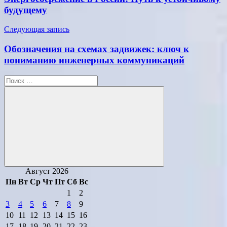
записям
будущему
Следующая запись
Обозначения на схемах задвижек: ключ к
пониманию инженерных коммуникаций
Поиск
для:
Поиск
Август 2026
Пн
Вт
Ср
Чт
Пт
Сб
Вс
1
2
3
4
5
6
7
8
9
10
11
12
13
14
15
16
17
18
19
20
21
22
23