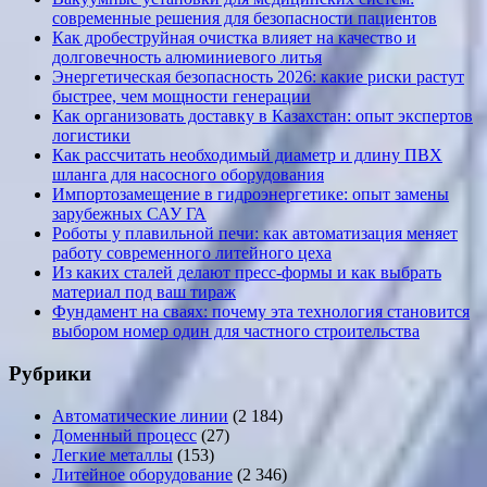
современные решения для безопасности пациентов
Как дробеструйная очистка влияет на качество и
долговечность алюминиевого литья
Энергетическая безопасность 2026: какие риски растут
быстрее, чем мощности генерации
Как организовать доставку в Казахстан: опыт экспертов
логистики
Как рассчитать необходимый диаметр и длину ПВХ
шланга для насосного оборудования
Импортозамещение в гидроэнергетике: опыт замены
зарубежных САУ ГА
Роботы у плавильной печи: как автоматизация меняет
работу современного литейного цеха
Из каких сталей делают пресс-формы и как выбрать
материал под ваш тираж
Фундамент на сваях: почему эта технология становится
выбором номер один для частного строительства
Рубрики
Автоматические линии
(2 184)
Доменный процесс
(27)
Легкие металлы
(153)
Литейное оборудование
(2 346)